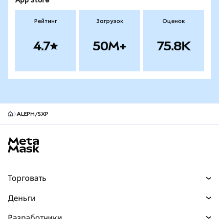
App Store
Рейтинг
Загрузок
Оценок
4.7
50M+
75.8K
ALEPH/SXP
Нижний колонтитул сайта MetaMask
Торговать
Торговля
Деньги
Swaps
Покупайте
Разработчики