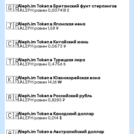
Aleph.im Token в Британский фунт стерлингов
🇬🇧
1 ALEPH равен 0,007418 £
Aleph.im Token в Японская иена
🇯🇵
1 ALEPH равен 1,58 ¥
Aleph.im Token в Китайский юань
🇨🇳
1 ALEPH равен 0,0673 ¥
Aleph.im Token в Турецкая лира
🇹🇷
1 ALEPH равен 0,4756 ₺
Aleph.im Token в Южнокорейская вона
🇰🇷
1 ALEPH равен 14,16 ₩
Aleph.im Token в Российский рубль
🇷🇺
1 ALEPH равен 0,8283 ₽
Aleph.im Token в Канадский доллар
🇨🇦
1 ALEPH равен 0,014 $
Aleph.im Token в Австралийский доллар