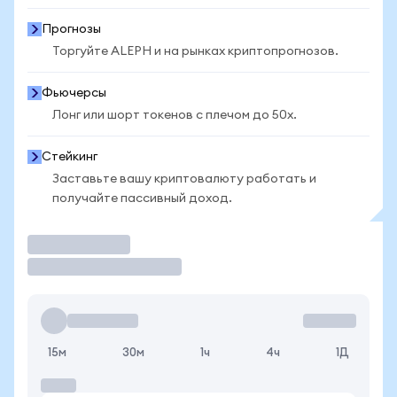
Прогнозы
Торгуйте ALEPH и на рынках криптопрогнозов.
Фьючерсы
Лонг или шорт токенов с плечом до 50x.
Стейкинг
Заставьте вашу криптовалюту работать и
получайте пассивный доход.
Торговать
15м
30м
1ч
4ч
1Д