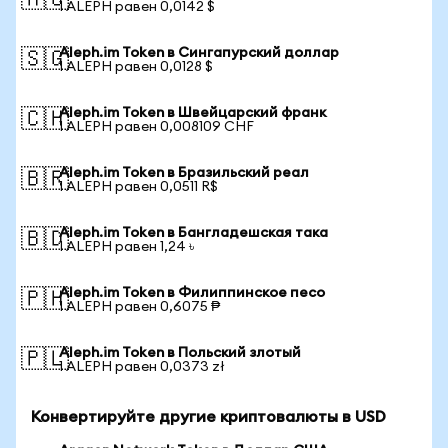
🇦🇺
1 ALEPH равен 0,0142 $
Aleph.im Token в Сингапурский доллар
🇸🇬
1 ALEPH равен 0,0128 $
Aleph.im Token в Швейцарский франк
🇨🇭
1 ALEPH равен 0,008109 CHF
Aleph.im Token в Бразильский реал
🇧🇷
1 ALEPH равен 0,0511 R$
Aleph.im Token в Бангладешская така
🇧🇩
1 ALEPH равен 1,24 ৳
Aleph.im Token в Филиппинское песо
🇵🇭
1 ALEPH равен 0,6075 ₱
Aleph.im Token в Польский злотый
🇵🇱
1 ALEPH равен 0,0373 zł
Конвертируйте другие криптовалюты в USD