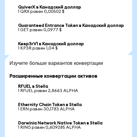
QuiverX в Канадский доллар
1 QRX равен 0,00502 $
Guaranteed Entrance Token в Канадский доллар
1 GET равен 0,0977 $
Keep3rV1 в Канадский доллар
1 KP3R равен 1,04 $
Изучите больше вариантов конвертации
Расширенные конвертации активов
RFUEL в Stella
1 RFUEL равен 2,8663 ALPHA
Ethernity Chain Token в Stella
1 ERN равен 30,1783 ALPHA
Darwinia Network Native Token в Stella
1 RING равен 0,609285 ALPHA