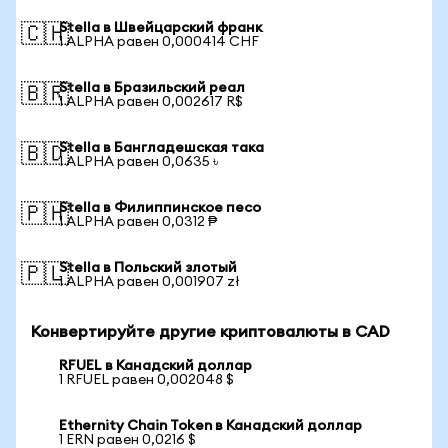
Stella в Швейцарский франк
🇨🇭
1 ALPHA равен 0,000414 CHF
Stella в Бразильский реал
🇧🇷
1 ALPHA равен 0,002617 R$
Stella в Бангладешская така
🇧🇩
1 ALPHA равен 0,0635 ৳
Stella в Филиппинское песо
🇵🇭
1 ALPHA равен 0,0312 ₱
Stella в Польский злотый
🇵🇱
1 ALPHA равен 0,001907 zł
Конвертируйте другие криптовалюты в CAD
RFUEL в Канадский доллар
1 RFUEL равен 0,002048 $
Ethernity Chain Token в Канадский доллар
1 ERN равен 0,0216 $