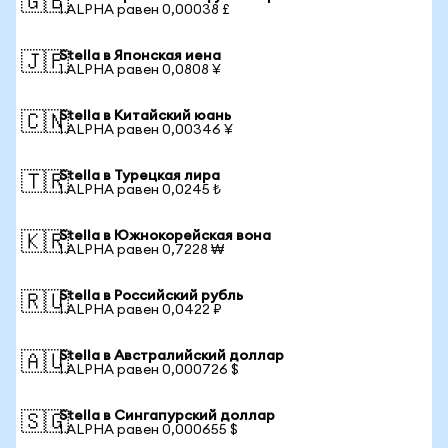
🇬🇧
1 ALPHA равен 0,00038 £
Stella в Японская иена
🇯🇵
1 ALPHA равен 0,0808 ¥
Stella в Китайский юань
🇨🇳
1 ALPHA равен 0,00346 ¥
Stella в Турецкая лира
🇹🇷
1 ALPHA равен 0,0245 ₺
Stella в Южнокорейская вона
🇰🇷
1 ALPHA равен 0,7228 ₩
Stella в Российский рубль
🇷🇺
1 ALPHA равен 0,0422 ₽
Stella в Австралийский доллар
🇦🇺
1 ALPHA равен 0,000726 $
Stella в Сингапурский доллар
🇸🇬
1 ALPHA равен 0,000655 $