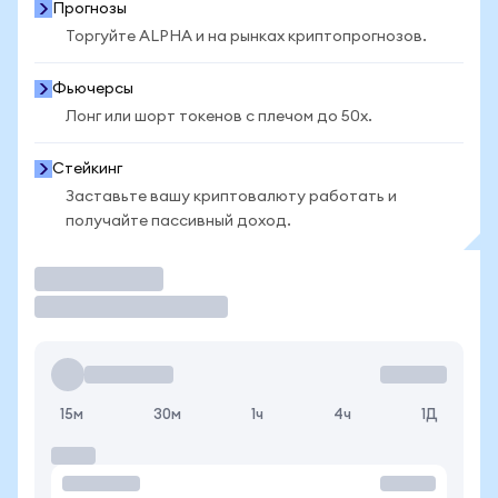
Прогнозы
Торгуйте ALPHA и на рынках криптопрогнозов.
Фьючерсы
Лонг или шорт токенов с плечом до 50x.
Стейкинг
Заставьте вашу криптовалюту работать и
получайте пассивный доход.
Торговать
15м
30м
1ч
4ч
1Д