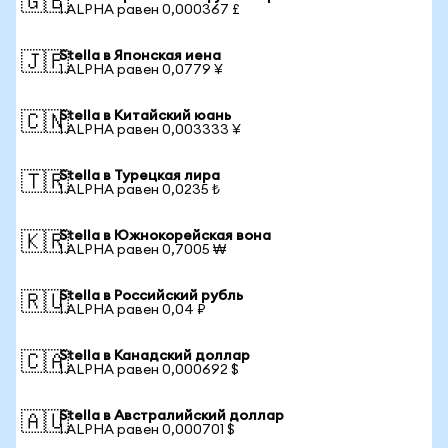
🇬🇧
1 ALPHA равен 0,000367 £
Stella в Японская иена
🇯🇵
1 ALPHA равен 0,0779 ¥
Stella в Китайский юань
🇨🇳
1 ALPHA равен 0,003333 ¥
Stella в Турецкая лира
🇹🇷
1 ALPHA равен 0,0235 ₺
Stella в Южнокорейская вона
🇰🇷
1 ALPHA равен 0,7005 ₩
Stella в Российский рубль
🇷🇺
1 ALPHA равен 0,04 ₽
Stella в Канадский доллар
🇨🇦
1 ALPHA равен 0,000692 $
Stella в Австралийский доллар
🇦🇺
1 ALPHA равен 0,000701 $