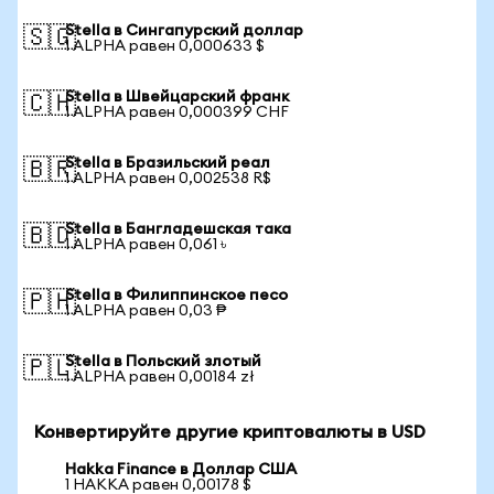
Stella в Сингапурский доллар
🇸🇬
1 ALPHA равен 0,000633 $
Stella в Швейцарский франк
🇨🇭
1 ALPHA равен 0,000399 CHF
Stella в Бразильский реал
🇧🇷
1 ALPHA равен 0,002538 R$
Stella в Бангладешская така
🇧🇩
1 ALPHA равен 0,061 ৳
Stella в Филиппинское песо
🇵🇭
1 ALPHA равен 0,03 ₱
Stella в Польский злотый
🇵🇱
1 ALPHA равен 0,00184 zł
Конвертируйте другие криптовалюты в USD
Hakka Finance в Доллар США
1 HAKKA равен 0,00178 $