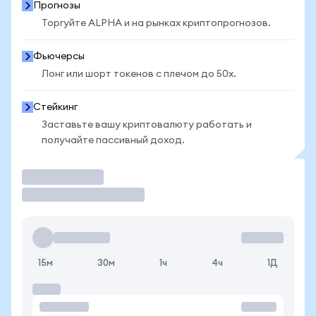
Прогнозы
Торгуйте ALPHA и на рынках криптопрогнозов.
Фьючерсы
Лонг или шорт токенов с плечом до 50x.
Стейкинг
Заставьте вашу криптовалюту работать и
получайте пассивный доход.
Торговать
15м
30м
1ч
4ч
1Д