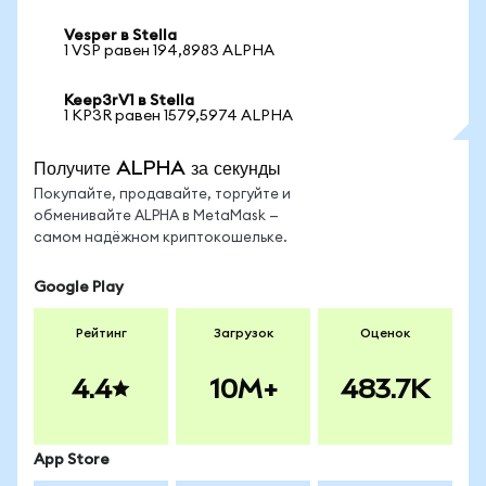
Vesper в Stella
1 VSP равен 194,8983 ALPHA
Keep3rV1 в Stella
1 KP3R равен 1579,5974 ALPHA
Получите ALPHA за секунды
Покупайте, продавайте, торгуйте и
обменивайте ALPHA в MetaMask —
самом надёжном криптокошельке.
Google Play
Рейтинг
Загрузок
Оценок
4.4
10M+
483.7K
App Store