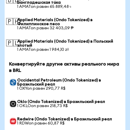
🇧🇩
Бангладешская така
1 AMATon равен 65 889,48 ৳
Applied Materials (Ondo Tokenized) в
🇵🇭
Филиппинское песо
1 AMATon равен 32 403,09 ₱
Applied Materials (Ondo Tokenized) в Польский
🇵🇱
злотый
1 AMATon равен 1 984,10 zł
Конвертируйте другие активы реального мира
в BRL
Occidental Petroleum (Ondo Tokenized) в
Бразильский реал
1 OXYon равен 290,77 R$
Oklo (Ondo Tokenized) в Бразильский реал
1 OKLOon равен 218,73 R$
Redwire (Ondo Tokenized) в Бразильский реал
1 RDWon равен 60,87 R$