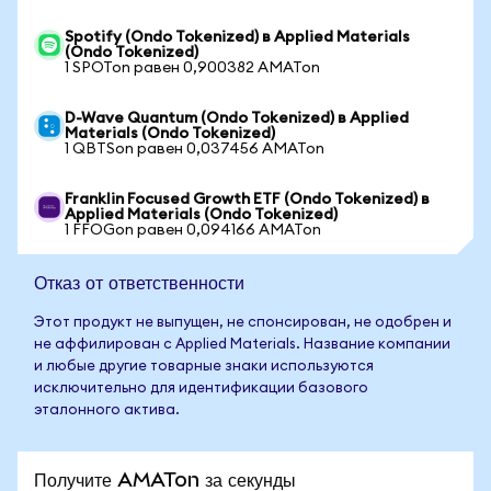
Spotify (Ondo Tokenized) в Applied Materials
(Ondo Tokenized)
1 SPOTon равен 0,900382 AMATon
D-Wave Quantum (Ondo Tokenized) в Applied
Materials (Ondo Tokenized)
1 QBTSon равен 0,037456 AMATon
Franklin Focused Growth ETF (Ondo Tokenized) в
Applied Materials (Ondo Tokenized)
1 FFOGon равен 0,094166 AMATon
Отказ от ответственности
Этот продукт не выпущен, не спонсирован, не одобрен и
не аффилирован с Applied Materials. Название компании
и любые другие товарные знаки используются
исключительно для идентификации базового
эталонного актива.
Получите AMATon за секунды