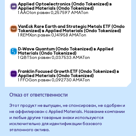
Applied Optoelectronics (Ondo Tokenized) в
Applied Materials (Ondo Tokenized)
1 AAOIon равен 0,257597 AMATon
VanEck Rare Earth and Strategic Metals ETF (Ondo
Tokenized) в Applied Materials (Ondo Tokenized)
1 REMXon равен 0,141958 AMATon
D-Wave Quantum (Ondo Tokenized) в Applied
Materials (Ondo Tokenized)
1 QBTSon равен 0,037533 AMATon
Franklin Focused Growth ETF (Ondo Tokenized) в
Applied Materials (Ondo Tokenized)
1 FFOGon равен 0,092730 AMATon
Отказ от ответственности
Этот продукт не выпущен, не спонсирован, не одобрен и
не аффилирован с Applied Materials. Название компании
и любые другие товарные знаки используются
исключительно для идентификации базового
эталонного актива.