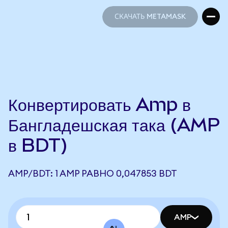
СКАЧАТЬ METAMASK
СКАЧАТЬ METAMASK
Конвертировать Amp в
Бангладешская така (AMP
в BDT)
AMP/BDT: 1 AMP РАВНО 0,047853 BDT
AMP