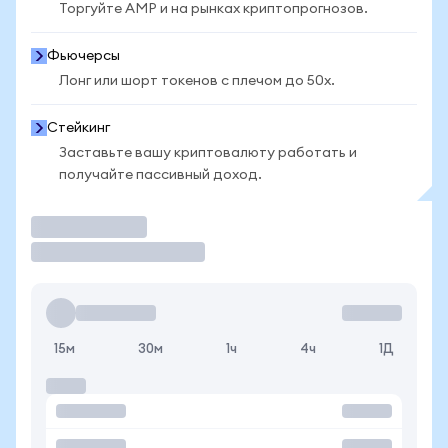
Торгуйте AMP и на рынках криптопрогнозов.
Фьючерсы
Лонг или шорт токенов с плечом до 50x.
Стейкинг
Заставьте вашу криптовалюту работать и
получайте пассивный доход.
Торговать
15м
30м
1ч
4ч
1Д