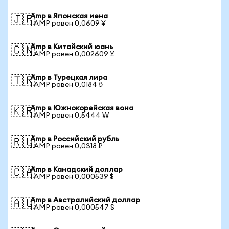
Amp в Японская иена
🇯🇵
1 AMP равен 0,0609 ¥
Amp в Китайский юань
🇨🇳
1 AMP равен 0,002609 ¥
Amp в Турецкая лира
🇹🇷
1 AMP равен 0,0184 ₺
Amp в Южнокорейская вона
🇰🇷
1 AMP равен 0,5444 ₩
Amp в Российский рубль
🇷🇺
1 AMP равен 0,0318 ₽
Amp в Канадский доллар
🇨🇦
1 AMP равен 0,000539 $
Amp в Австралийский доллар
🇦🇺
1 AMP равен 0,000547 $