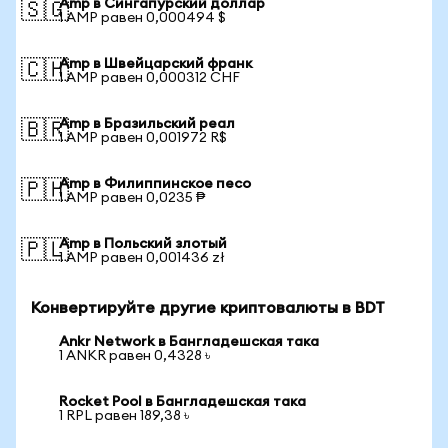
Amp в Сингапурский доллар
🇸🇬
1 AMP равен 0,000494 $
Amp в Швейцарский франк
🇨🇭
1 AMP равен 0,000312 CHF
Amp в Бразильский реал
🇧🇷
1 AMP равен 0,001972 R$
Amp в Филиппинское песо
🇵🇭
1 AMP равен 0,0235 ₱
Amp в Польский злотый
🇵🇱
1 AMP равен 0,001436 zł
Конвертируйте другие криптовалюты в BDT
Ankr Network в Бангладешская така
1 ANKR равен 0,4328 ৳
Rocket Pool в Бангладешская така
1 RPL равен 189,38 ৳