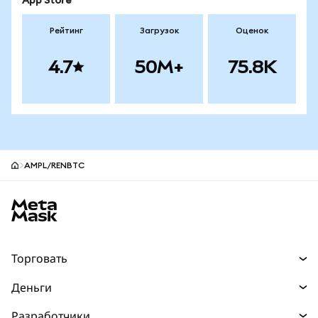
App Store
Рейтинг
Загрузок
Оценок
4.7
50M+
75.8K
AMPL/RENBTC
Нижний колонтитул сайта MetaMask
Торговать
Торговля
Деньги
Swaps
Покупайте
Разработчики