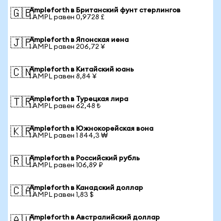
Ampleforth в Британский фунт стерлингов
🇬🇧
1 AMPL равен 0,9728 £
Ampleforth в Японская иена
🇯🇵
1 AMPL равен 206,72 ¥
Ampleforth в Китайский юань
🇨🇳
1 AMPL равен 8,84 ¥
Ampleforth в Турецкая лира
🇹🇷
1 AMPL равен 62,48 ₺
Ampleforth в Южнокорейская вона
🇰🇷
1 AMPL равен 1 844,3 ₩
Ampleforth в Российский рубль
🇷🇺
1 AMPL равен 106,89 ₽
Ampleforth в Канадский доллар
🇨🇦
1 AMPL равен 1,83 $
Ampleforth в Австралийский доллар