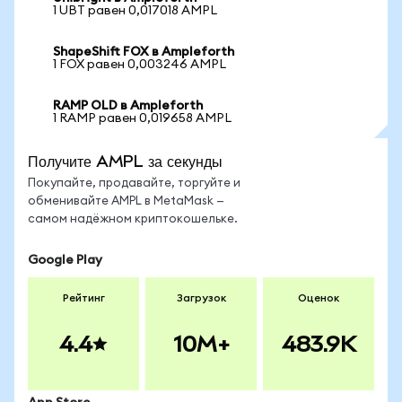
1 UBT равен 0,017018 AMPL
ShapeShift FOX в Ampleforth
1 FOX равен 0,003246 AMPL
RAMP OLD в Ampleforth
1 RAMP равен 0,019658 AMPL
Получите AMPL за секунды
Покупайте, продавайте, торгуйте и
обменивайте AMPL в MetaMask —
самом надёжном криптокошельке.
Google Play
Рейтинг
Загрузок
Оценок
4.4
10M+
483.9K