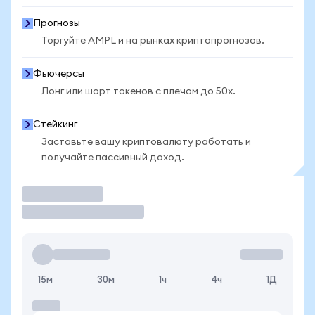
Прогнозы
Торгуйте AMPL и на рынках криптопрогнозов.
Фьючерсы
Лонг или шорт токенов с плечом до 50x.
Стейкинг
Заставьте вашу криптовалюту работать и
получайте пассивный доход.
Торговать
15м
30м
1ч
4ч
1Д