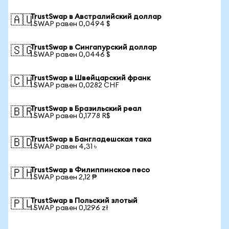
TrustSwap в Австралийский доллар
🇦🇺
1 SWAP равен 0,0494 $
TrustSwap в Сингапурский доллар
🇸🇬
1 SWAP равен 0,0446 $
TrustSwap в Швейцарский франк
🇨🇭
1 SWAP равен 0,0282 CHF
TrustSwap в Бразильский реал
🇧🇷
1 SWAP равен 0,1778 R$
TrustSwap в Бангладешская така
🇧🇩
1 SWAP равен 4,31 ৳
TrustSwap в Филиппинское песо
🇵🇭
1 SWAP равен 2,12 ₱
TrustSwap в Польский злотый
🇵🇱
1 SWAP равен 0,1296 zł