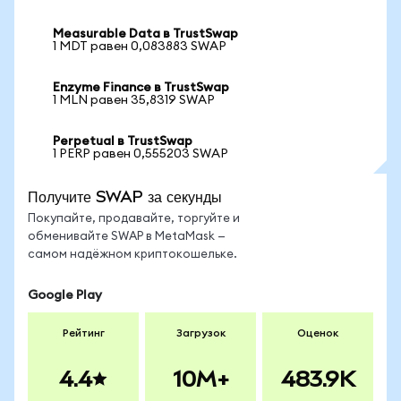
Measurable Data в TrustSwap
1 MDT равен 0,083883 SWAP
Enzyme Finance в TrustSwap
1 MLN равен 35,8319 SWAP
Perpetual в TrustSwap
1 PERP равен 0,555203 SWAP
Получите SWAP за секунды
Покупайте, продавайте, торгуйте и
обменивайте SWAP в MetaMask —
самом надёжном криптокошельке.
Google Play
Рейтинг
Загрузок
Оценок
4.4
10M+
483.9K