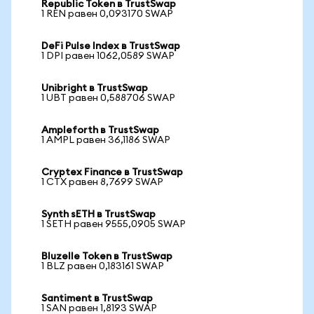
Republic Token в TrustSwap
1 REN равен 0,093170 SWAP
DeFi Pulse Index в TrustSwap
1 DPI равен 1062,0589 SWAP
Unibright в TrustSwap
1 UBT равен 0,588706 SWAP
Ampleforth в TrustSwap
1 AMPL равен 36,1186 SWAP
Cryptex Finance в TrustSwap
1 CTX равен 8,7699 SWAP
Synth sETH в TrustSwap
1 SETH равен 9555,0905 SWAP
Bluzelle Token в TrustSwap
1 BLZ равен 0,183161 SWAP
Santiment в TrustSwap
1 SAN равен 1,8193 SWAP