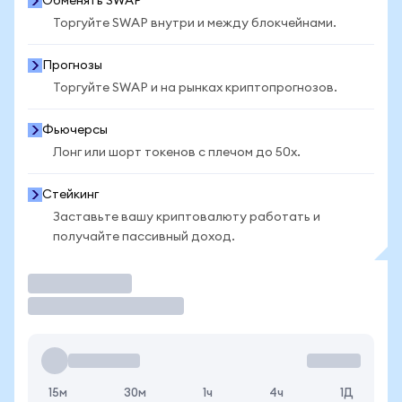
Обменять SWAP
Торгуйте SWAP внутри и между блокчейнами.
Прогнозы
Торгуйте SWAP и на рынках криптопрогнозов.
Фьючерсы
Лонг или шорт токенов с плечом до 50x.
Стейкинг
Заставьте вашу криптовалюту работать и
получайте пассивный доход.
Торговать
15м
30м
1ч
4ч
1Д