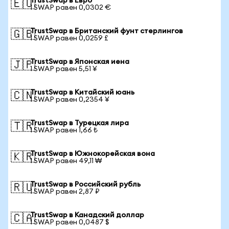
TrustSwap в Евро
🇪🇺
1 SWAP равен 0,0302 €
TrustSwap в Британский фунт стерлингов
🇬🇧
1 SWAP равен 0,0259 £
TrustSwap в Японская иена
🇯🇵
1 SWAP равен 5,51 ¥
TrustSwap в Китайский юань
🇨🇳
1 SWAP равен 0,2354 ¥
TrustSwap в Турецкая лира
🇹🇷
1 SWAP равен 1,66 ₺
TrustSwap в Южнокорейская вона
🇰🇷
1 SWAP равен 49,11 ₩
TrustSwap в Российский рубль
🇷🇺
1 SWAP равен 2,87 ₽
TrustSwap в Канадский доллар
🇨🇦
1 SWAP равен 0,0487 $