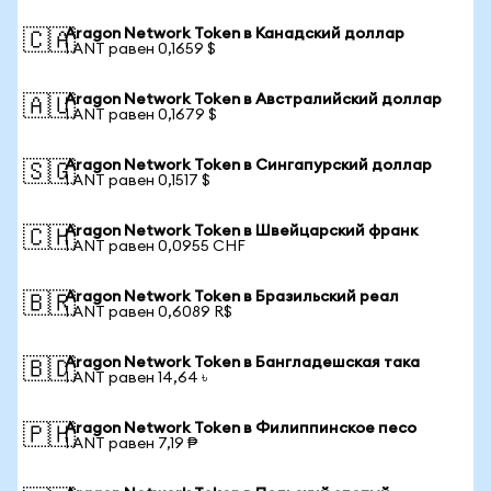
Aragon Network Token в Канадский доллар
🇨🇦
1 ANT равен 0,1659 $
Aragon Network Token в Австралийский доллар
🇦🇺
1 ANT равен 0,1679 $
Aragon Network Token в Сингапурский доллар
🇸🇬
1 ANT равен 0,1517 $
Aragon Network Token в Швейцарский франк
🇨🇭
1 ANT равен 0,0955 CHF
Aragon Network Token в Бразильский реал
🇧🇷
1 ANT равен 0,6089 R$
Aragon Network Token в Бангладешская така
🇧🇩
1 ANT равен 14,64 ৳
Aragon Network Token в Филиппинское песо
🇵🇭
1 ANT равен 7,19 ₱