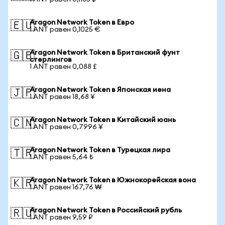
Aragon Network Token в Евро
🇪🇺
1 ANT равен 0,1025 €
Aragon Network Token в Британский фунт
🇬🇧
стерлингов
1 ANT равен 0,088 £
Aragon Network Token в Японская иена
🇯🇵
1 ANT равен 18,68 ¥
Aragon Network Token в Китайский юань
🇨🇳
1 ANT равен 0,7996 ¥
Aragon Network Token в Турецкая лира
🇹🇷
1 ANT равен 5,64 ₺
Aragon Network Token в Южнокорейская вона
🇰🇷
1 ANT равен 167,76 ₩
Aragon Network Token в Российский рубль
🇷🇺
1 ANT равен 9,59 ₽