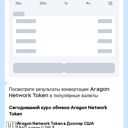
15м
30м
1ч
4ч
1Д
Посмотрите результаты конвертации Aragon
Network Token в популярные валюты
Сегодняшний курс обмена Aragon Network
Token
Aragon Network Token в Доллар США
🇺🇸
1 ANT равен 0,1185 $