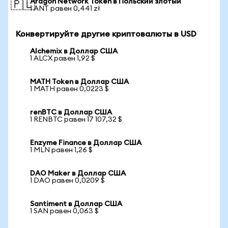
Aragon Network Token в Польский злотый
🇵🇱
1 ANT равен 0,441 zł
Конвертируйте другие криптовалюты в USD
Alchemix в Доллар США
1 ALCX равен 1,92 $
MATH Token в Доллар США
1 MATH равен 0,0223 $
renBTC в Доллар США
1 RENBTC равен 17 107,32 $
Enzyme Finance в Доллар США
1 MLN равен 1,26 $
DAO Maker в Доллар США
1 DAO равен 0,0209 $
Santiment в Доллар США
1 SAN равен 0,063 $