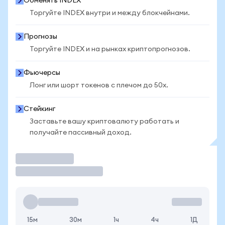
Обменять INDEX
Торгуйте INDEX внутри и между блокчейнами.
Прогнозы
Торгуйте INDEX и на рынках криптопрогнозов.
Фьючерсы
Лонг или шорт токенов с плечом до 50x.
Стейкинг
Заставьте вашу криптовалюту работать и
получайте пассивный доход.
Торговать
15м
30м
1ч
4ч
1Д