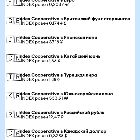
Index Cooperative в Евро
🇪🇺
1 INDEX равен 0,2037 €
Index Cooperative в Британский фунт стерлингов
🇬🇧
1 INDEX равен 0,1744 £
Index Cooperative в Японская иена
🇯🇵
1 INDEX равен 37,18 ¥
Index Cooperative в Китайский юань
🇨🇳
1 INDEX равен 1,58 ¥
Index Cooperative в Турецкая лира
🇹🇷
1 INDEX равен 11,18 ₺
Index Cooperative в Южнокорейская вона
🇰🇷
1 INDEX равен 333,91 ₩
Index Cooperative в Российский рубль
🇷🇺
1 INDEX равен 19,47 ₽
Index Cooperative в Канадский доллар
🇨🇦
1 INDEX равен 0,3288 $