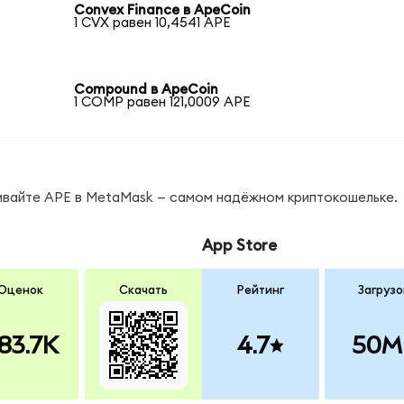
Convex Finance в ApeCoin
1 CVX равен 10,4541 APE
Compound в ApeCoin
1 COMP равен 121,0009 APE
нивайте APE в MetaMask — самом надёжном криптокошельке.
App Store
Оценок
Скачать
Рейтинг
Загрузо
83.7K
4.7
50M