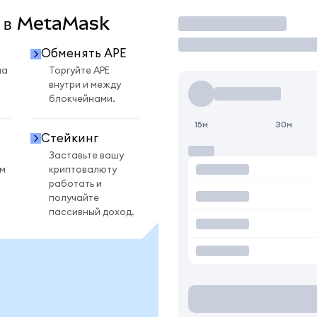
E в MetaMask
Торговать
Обменять APE
на
Торгуйте APE
внутри и между
блокчейнами.
15м
30м
Стейкинг
Заставьте вашу
ом
криптовалюту
работать и
получайте
пассивный доход.