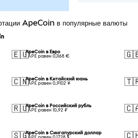
ертации ApeCoin в популярные валюты
in
ApeCoin в Евро
🇪🇺
🇬
1 APE равен 0,1168 €
ApeCoin в Китайский юань
🇨🇳
🇹
1 APE равен 0,9102 ¥
ApeCoin в Российский рубль
🇷🇺
🇨
1 APE равен 10,92 ₽
ApeCoin в Сингапурский доллар
🇸🇬
🇨
1 APE равен 0,1728 $