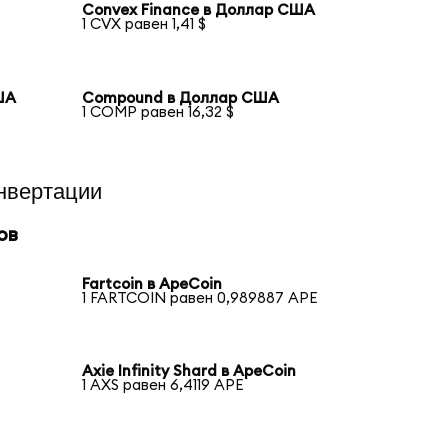
Convex Finance в Доллар США
1 CVX равен 1,41 $
ША
Compound в Доллар США
1 COMP равен 16,32 $
нвертации
ов
Fartcoin в ApeCoin
1 FARTCOIN равен 0,989887 APE
Axie Infinity Shard в ApeCoin
1 AXS равен 6,4119 APE