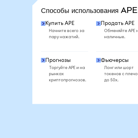
Способы использования AP
Купить APE
Продать APE
Начните всего за
Обменяйте APE 
пару нажатий.
наличные.
Прогнозы
Фьючерсы
Торгуйте APE и на
Лонг или шорт
рынках
токенов с плеч
криптопрогнозов.
до 50x.