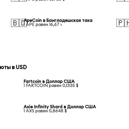
ApeCoin в Бангладешская така
🇧🇩
🇵
1 APE равен 16,67 ৳
юты в USD
Fartcoin в Доллар США
1 FARTCOIN равен 0,1335 $
Axie Infinity Shard в Доллар США
1 AXS равен 0,8648 $