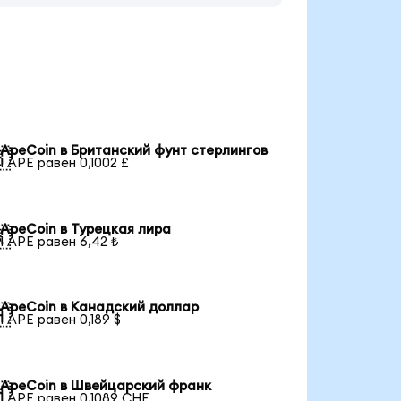
ApeCoin в Британский фунт стерлингов

1 APE равен 0,1002 £
ApeCoin в Турецкая лира

1 APE равен 6,42 ₺
ApeCoin в Канадский доллар

1 APE равен 0,189 $
ApeCoin в Швейцарский франк

1 APE равен 0,1089 CHF