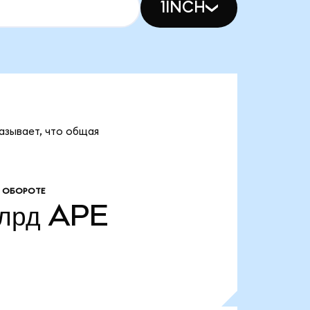
1INCH
казывает, что общая
 ОБОРОТЕ
лрд
APE