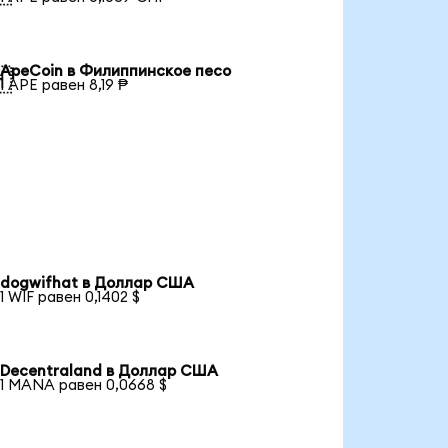
ApeCoin в Филиппинское песо

1 APE равен 8,19 ₱
dogwifhat в Доллар США
1 WIF равен 0,1402 $
Decentraland в Доллар США
1 MANA равен 0,0668 $