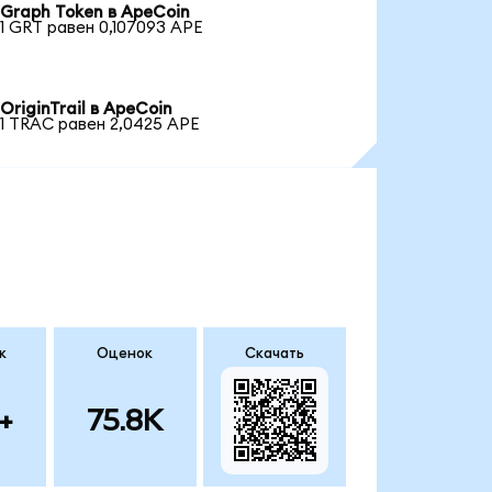
Graph Token в ApeCoin
1 GRT равен 0,107093 APE
OriginTrail в ApeCoin
1 TRAC равен 2,0425 APE
к
Оценок
Скачать
+
75.8K