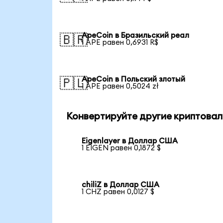
ApeCoin в Бразильский реал
🇧🇷
1 APE равен 0,6931 R$
ApeCoin в Польский злотый
🇵🇱
1 APE равен 0,5024 zł
Конвертируйте другие криптовал
Eigenlayer в Доллар США
1 EIGEN равен 0,1872 $
chiliZ в Доллар США
1 CHZ равен 0,0127 $