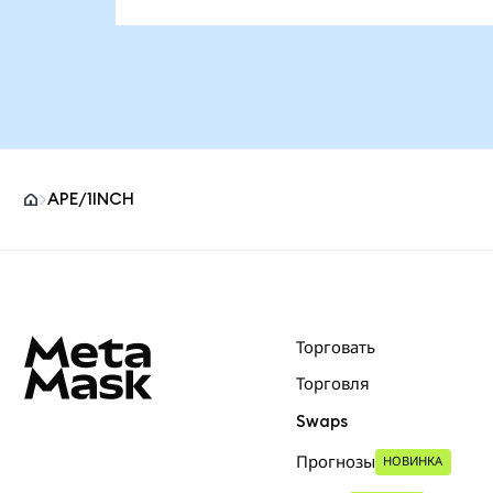
APE/1INCH
Нижний колонтитул сайта MetaMask
Торговать
Торговля
Swaps
Прогнозы
НОВИНКА