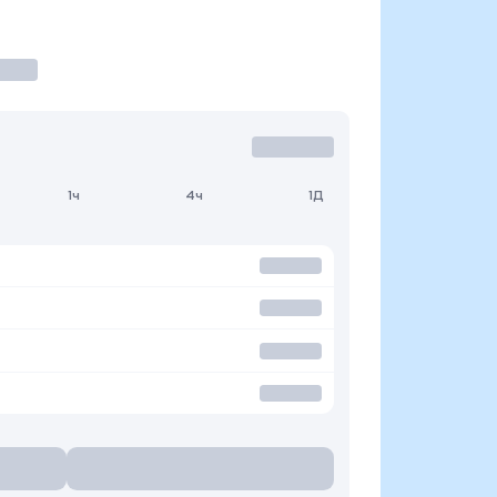
1ч
4ч
1Д