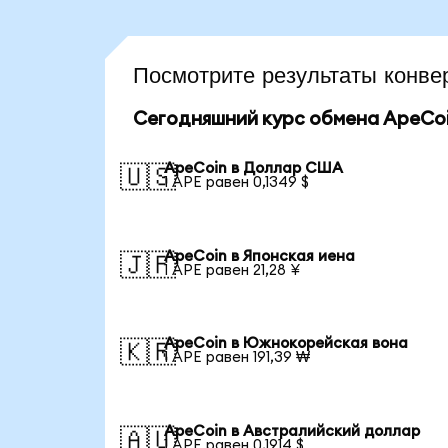
Посмотрите результаты конв
Сегодняшний курс обмена ApeCo
ApeCoin в Доллар США
🇺🇸
1 APE равен 0,1349 $
ApeCoin в Японская иена
🇯🇵
1 APE равен 21,28 ¥
ApeCoin в Южнокорейская вона
🇰🇷
1 APE равен 191,39 ₩
ApeCoin в Австралийский доллар
🇦🇺
1 APE равен 0,1914 $