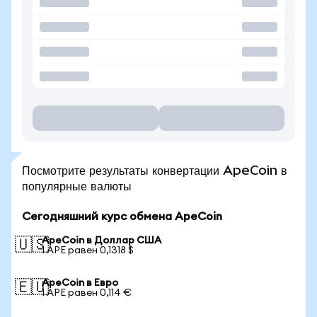
Посмотрите результаты конвертации ApeCoin в
популярные валюты
Сегодняшний курс обмена ApeCoin
ApeCoin в Доллар США
🇺🇸
1 APE равен 0,1318 $
ApeCoin в Евро
🇪🇺
1 APE равен 0,114 €