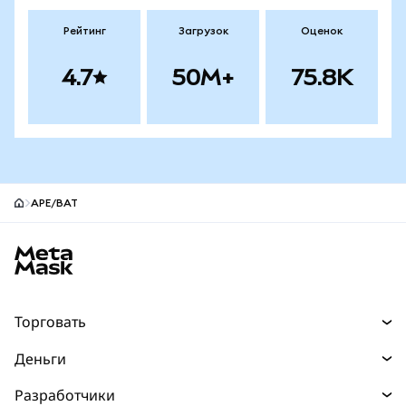
Рейтинг
Загрузок
Оценок
4.7
50M+
75.8K
APE/BAT
Нижний колонтитул сайта MetaMask
Торговать
Торговля
Деньги
Swaps
Покупайте
Разработчики