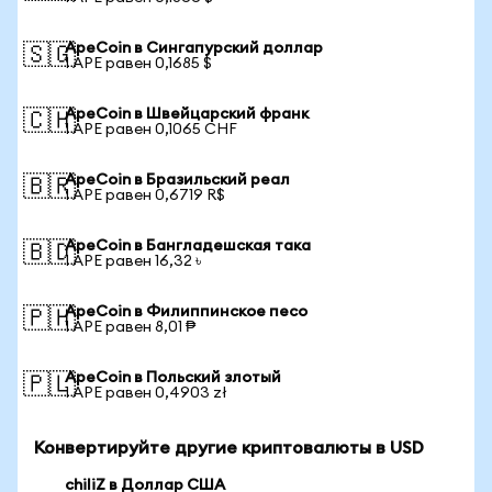
ApeCoin в Сингапурский доллар
🇸🇬
1 APE равен 0,1685 $
ApeCoin в Швейцарский франк
🇨🇭
1 APE равен 0,1065 CHF
ApeCoin в Бразильский реал
🇧🇷
1 APE равен 0,6719 R$
ApeCoin в Бангладешская така
🇧🇩
1 APE равен 16,32 ৳
ApeCoin в Филиппинское песо
🇵🇭
1 APE равен 8,01 ₱
ApeCoin в Польский злотый
🇵🇱
1 APE равен 0,4903 zł
Конвертируйте другие криптовалюты в USD
chiliZ в Доллар США