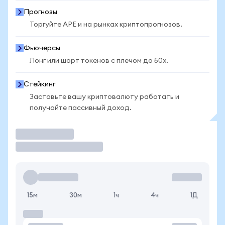
Прогнозы
Торгуйте APE и на рынках криптопрогнозов.
Фьючерсы
Лонг или шорт токенов с плечом до 50x.
Стейкинг
Заставьте вашу криптовалюту работать и
получайте пассивный доход.
Торговать
15м
30м
1ч
4ч
1Д