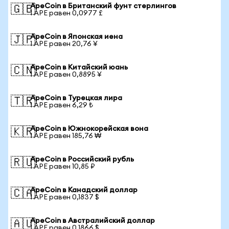
ApeCoin в Британский фунт стерлингов
🇬🇧
1 APE равен 0,0977 £
ApeCoin в Японская иена
🇯🇵
1 APE равен 20,76 ¥
ApeCoin в Китайский юань
🇨🇳
1 APE равен 0,8895 ¥
ApeCoin в Турецкая лира
🇹🇷
1 APE равен 6,29 ₺
ApeCoin в Южнокорейская вона
🇰🇷
1 APE равен 185,76 ₩
ApeCoin в Российский рубль
🇷🇺
1 APE равен 10,85 ₽
ApeCoin в Канадский доллар
🇨🇦
1 APE равен 0,1837 $
ApeCoin в Австралийский доллар
🇦🇺
1 APE равен 0,1866 $