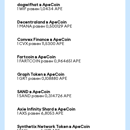
dogwifhat в ApeCoin
1 WIF равен 1,0434 APE
Decentraland в ApeCoin
1 MANA равен 0,500129 APE
Convex Finance в ApeCoin
1 CVX равен 11,5300 APE
Fartcoin в ApeCoin
1 FARTCOIN равен 0,964651 APE
Graph Token в ApeCoin
1 GRT равен 0,108880 APE
SAND в ApeCoin
1 SAND равен 0,314726 APE
Axie Infinity Shard в ApeCoin
1 AXS равен 6,8053 APE
Synthetix Network Token в ApeCoin