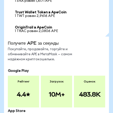
1 SNX равен 1,6171 APE
Trust Wallet Token в ApeCoin
1 TWT равен 2,9616 APE
OriginTrail в ApeCoin
1 TRAC равен 2,0806 APE
Получите APE за секунды
Покупайте, продавайте, торгуйте и
обменивайте APE в MetaMask — самом
надёжном криптокошельке.
Google Play
Рейтинг
Загрузок
Оценок
4.4
10M+
483.8K
App Store