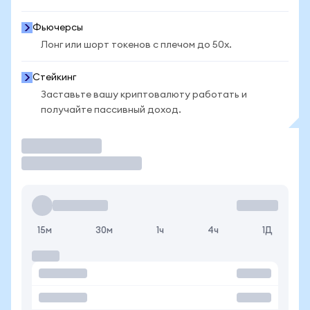
Фьючерсы
Лонг или шорт токенов с плечом до 50x.
Стейкинг
Заставьте вашу криптовалюту работать и
получайте пассивный доход.
Торговать
15м
30м
1ч
4ч
1Д