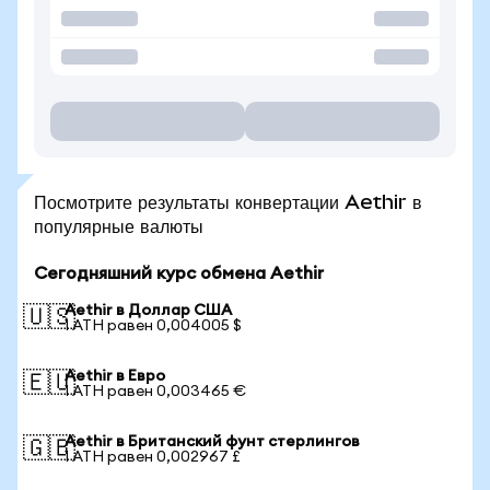
Посмотрите результаты конвертации Aethir в
популярные валюты
Сегодняшний курс обмена Aethir
Aethir в Доллар США
🇺🇸
1 ATH равен 0,004005 $
Aethir в Евро
🇪🇺
1 ATH равен 0,003465 €
Aethir в Британский фунт стерлингов
🇬🇧
1 ATH равен 0,002967 £