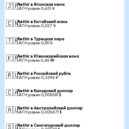
Aethir в Японская иена
🇯🇵
1 ATH равен 0,631 ¥
Aethir в Китайский юань
🇨🇳
1 ATH равен 0,027 ¥
Aethir в Турецкая лира
🇹🇷
1 ATH равен 0,191 ₺
Aethir в Южнокорейская вона
🇰🇷
1 ATH равен 5,65 ₩
Aethir в Российский рубль
🇷🇺
1 ATH равен 0,3296 ₽
Aethir в Канадский доллар
🇨🇦
1 ATH равен 0,005581 $
Aethir в Австралийский доллар
🇦🇺
1 ATH равен 0,005671 $
Aethir в Сингапурский доллар
🇸🇬