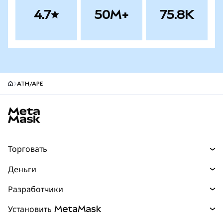
4.7
50M+
75.8K
ATH/APE
Нижний колонтитул сайта MetaMask
Торговать
Торговля
Деньги
Swaps
Покупайте
Разработчики
Прогнозы
НОВИНКА
Карта
Документация для разработчиков
Установить MetaMask
Перпы
НОВИНКА
mUSD
НОВИНКА
Инфопанель
Защита транзакций