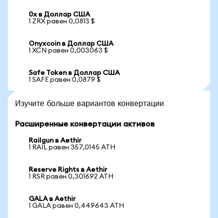
0x в Доллар США
1 ZRX равен 0,0813 $
Onyxcoin в Доллар США
1 XCN равен 0,003063 $
Safe Token в Доллар США
1 SAFE равен 0,0879 $
Изучите больше вариантов конвертации
Расширенные конвертации активов
Railgun в Aethir
1 RAIL равен 357,0145 ATH
Reserve Rights в Aethir
1 RSR равен 0,301692 ATH
GALA в Aethir
1 GALA равен 0,449643 ATH