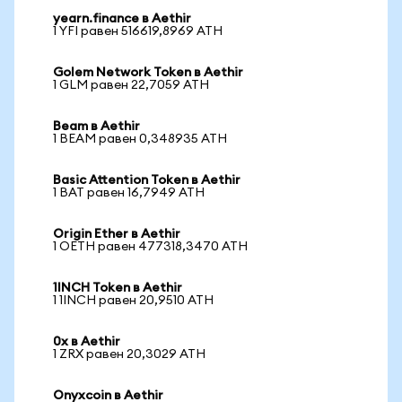
yearn.finance в Aethir
1 YFI равен 516619,8969 ATH
Golem Network Token в Aethir
1 GLM равен 22,7059 ATH
Beam в Aethir
1 BEAM равен 0,348935 ATH
Basic Attention Token в Aethir
1 BAT равен 16,7949 ATH
Origin Ether в Aethir
1 OETH равен 477318,3470 ATH
1INCH Token в Aethir
1 1INCH равен 20,9510 ATH
0x в Aethir
1 ZRX равен 20,3029 ATH
Onyxcoin в Aethir