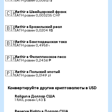
1 ATH равен 0,005121 $
Aethir в Швейцарский франк
🇨🇭
1 ATH равен 0,003235 CHF
Aethir в Бразильский реал
🇧🇷
1 ATH равен 0,0204 R$
Aethir в Бангладешская така
🇧🇩
1 ATH равен 0,4958 ৳
Aethir в Филиппинское песо
🇵🇭
1 ATH равен 0,2436 ₱
Aethir в Польский злотый
🇵🇱
1 ATH равен 0,0149 zł
Конвертируйте другие криптовалюты в USD
Railgun в Доллар США
1 RAIL равен 1,43 $
Reserve Rights в Доллар США