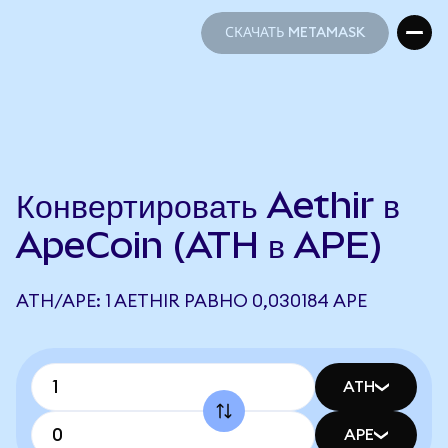
СКАЧАТЬ METAMASK
СКАЧАТЬ METAMASK
Конвертировать Aethir в
ApeCoin (ATH в APE)
ATH/APE: 1 AETHIR РАВНО 0,030184 APE
ATH
APE