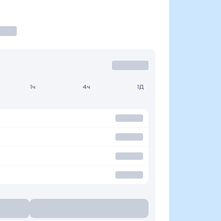
1ч
4ч
1Д