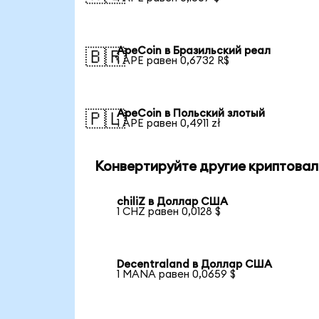
ApeCoin в Бразильский реал
🇧🇷
1 APE равен 0,6732 R$
ApeCoin в Польский злотый
🇵🇱
1 APE равен 0,4911 zł
Конвертируйте другие криптовал
chiliZ в Доллар США
1 CHZ равен 0,0128 $
Decentraland в Доллар США
1 MANA равен 0,0659 $