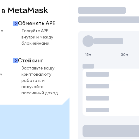
E в MetaMask
Торговать
Обменять APE
на
Торгуйте APE
внутри и между
блокчейнами.
15м
30м
Стейкинг
Заставьте вашу
ом
криптовалюту
работать и
получайте
пассивный доход.