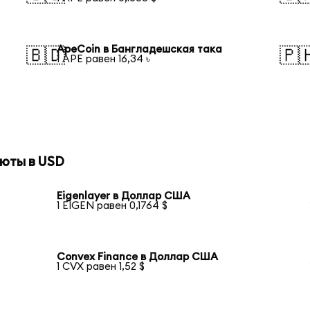
ApeCoin в Бангладешская така
🇧🇩
🇵
1 APE равен 16,34 ৳
юты в USD
Eigenlayer в Доллар США
1 EIGEN равен 0,1764 $
Convex Finance в Доллар США
1 CVX равен 1,52 $