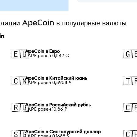
ертации ApeCoin в популярные валюты
in
ApeCoin в Евро
🇪🇺
🇬
1 APE равен 0,1142 €
ApeCoin в Китайский юань
🇨🇳
🇹
1 APE равен 0,8908 ¥
ApeCoin в Российский рубль
🇷🇺
🇨
1 APE равен 10,86 ₽
ApeCoin в Сингапурский доллар
🇸🇬
🇨
1 APE равен 0,1688 $