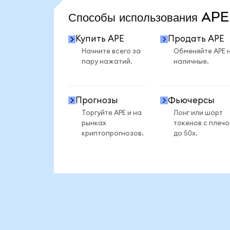
Способы использования AP
Купить APE
Продать APE
Начните всего за
Обменяйте APE 
пару нажатий.
наличные.
Прогнозы
Фьючерсы
Торгуйте APE и на
Лонг или шорт
рынках
токенов с плеч
криптопрогнозов.
до 50x.