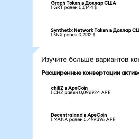
Graph Token в Доллар США
1 GRT равен 0,0144 $
Synthetix Network Token в Доллар С
1 SNX равен 0,2132 $
Изучите больше вариантов ко
Расширенные конвертации актив
chiliZ в ApeCoin
1 CHZ равен 0,096924 APE
Decentraland в ApeCoin
1 MANA равен 0,499398 APE