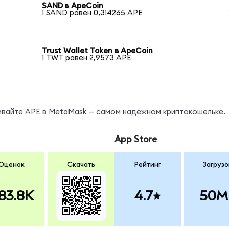
SAND в ApeCoin
1 SAND равен 0,314265 APE
Trust Wallet Token в ApeCoin
1 TWT равен 2,9573 APE
нивайте APE в MetaMask — самом надёжном криптокошельке.
App Store
Оценок
Скачать
Рейтинг
Загрузо
83.8K
4.7
50M