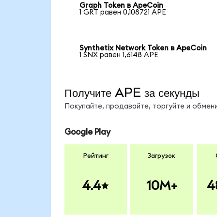
Graph Token в ApeCoin
1 GRT равен 0,108721 APE
Synthetix Network Token в ApeCoin
1 SNX равен 1,6148 APE
Получите APE за секунды
Покупайте, продавайте, торгуйте и обме
Google Play
Рейтинг
Загрузок
4.4
10M+
4