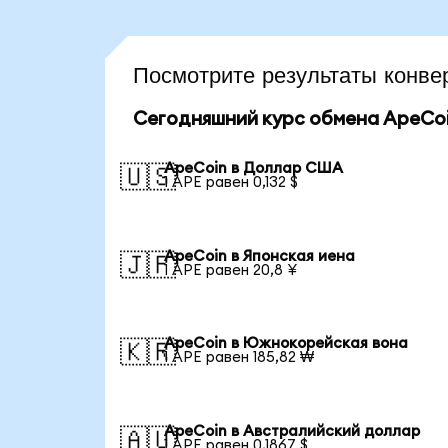
Посмотрите результаты конв
Сегодняшний курс обмена ApeCo
ApeCoin в Доллар США
🇺🇸
1 APE равен 0,132 $
ApeCoin в Японская иена
🇯🇵
1 APE равен 20,8 ¥
ApeCoin в Южнокорейская вона
🇰🇷
1 APE равен 185,82 ₩
ApeCoin в Австралийский доллар
🇦🇺
1 APE равен 0,1867 $