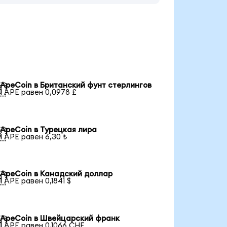
ApeCoin в Британский фунт стерлингов

1 APE равен 0,0978 £
ApeCoin в Турецкая лира

1 APE равен 6,30 ₺
ApeCoin в Канадский доллар

1 APE равен 0,1841 $
ApeCoin в Швейцарский франк

1 APE равен 0,1066 CHF