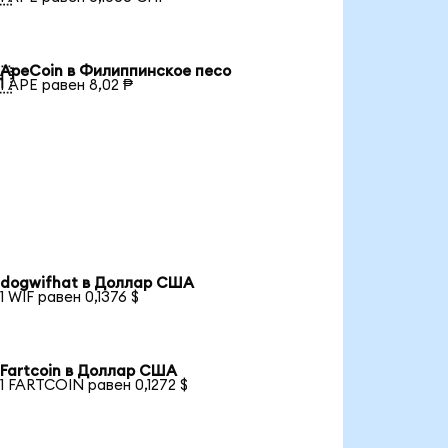
ApeCoin в Филиппинское песо

1 APE равен 8,02 ₱
dogwifhat в Доллар США
1 WIF равен 0,1376 $
Fartcoin в Доллар США
1 FARTCOIN равен 0,1272 $