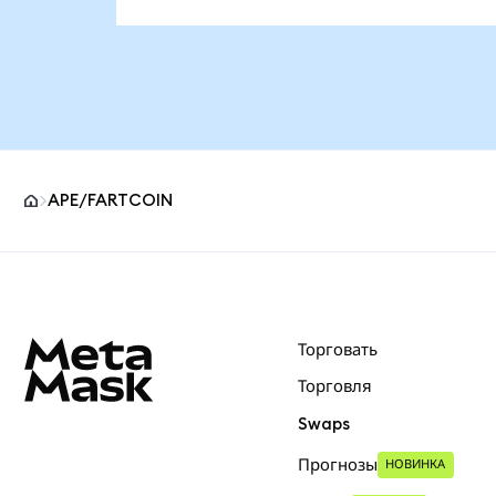
APE/FARTCOIN
Нижний колонтитул сайта MetaMask
Торговать
Торговля
Swaps
Прогнозы
НОВИНКА