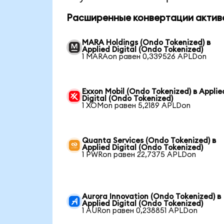
Расширенные конвертации актив
MARA Holdings (Ondo Tokenized) в
Applied Digital (Ondo Tokenized)
1 MARAon равен 0,339526 APLDon
Exxon Mobil (Ondo Tokenized) в Applie
Digital (Ondo Tokenized)
1 XOMon равен 5,2189 APLDon
Quanta Services (Ondo Tokenized) в
Applied Digital (Ondo Tokenized)
1 PWRon равен 22,7375 APLDon
Aurora Innovation (Ondo Tokenized) в
Applied Digital (Ondo Tokenized)
1 AURon равен 0,238851 APLDon