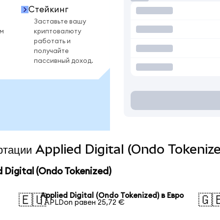
Стейкинг
Заставьте вашу
ом
криптовалюту
работать и
получайте
пассивный доход.
ертации Applied Digital (Ondo Tokeniz
Digital (Ondo Tokenized)
Applied Digital (Ondo Tokenized) в Евро
🇪🇺
🇬
1 APLDon равен 25,72 €