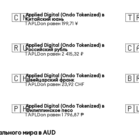
Applied Digital (Ondo Tokenized) в
🇨🇳
🇹
Китайский юань
1 APLDon равен 199,71 ¥
Applied Digital (Ondo Tokenized) в
🇷🇺
🇨
Российский рубль
1 APLDon равен 2 415,32 ₽
Applied Digital (Ondo Tokenized) в
🇨🇭
🇧
Швейцарский франк
1 APLDon равен 23,92 CHF
Applied Digital (Ondo Tokenized) в
🇵🇭
🇵
Филиппинское песо
1 APLDon равен 1 796,87 ₱
ального мира в AUD