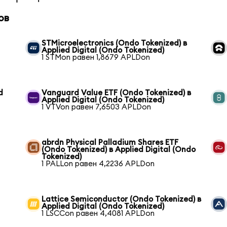
ов
STMicroelectronics (Ondo Tokenized) в
Applied Digital (Ondo Tokenized)
1 STMon равен 1,8679 APLDon
d
Vanguard Value ETF (Ondo Tokenized) в
Applied Digital (Ondo Tokenized)
1 VTVon равен 7,6503 APLDon
abrdn Physical Palladium Shares ETF
(Ondo Tokenized) в Applied Digital (Ondo
Tokenized)
1 PALLon равен 4,2236 APLDon
Lattice Semiconductor (Ondo Tokenized) в
Applied Digital (Ondo Tokenized)
1 LSCCon равен 4,4081 APLDon