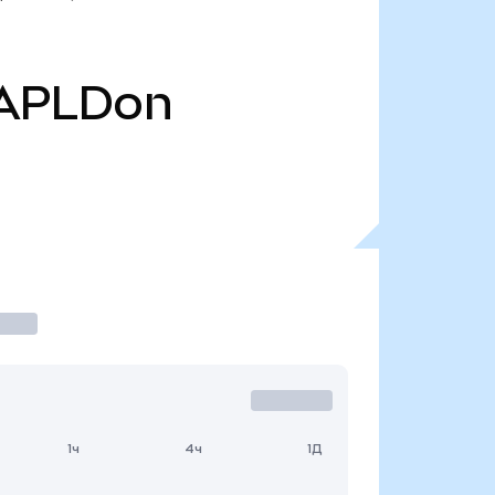
APLDon
1ч
4ч
1Д