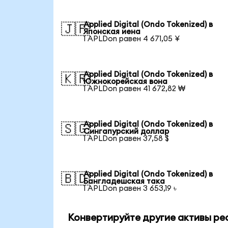
Applied Digital (Ondo Tokenized) в
🇯🇵
Японская иена
1 APLDon равен 4 671,05 ¥
Applied Digital (Ondo Tokenized) в
🇰🇷
Южнокорейская вона
1 APLDon равен 41 672,82 ₩
Applied Digital (Ondo Tokenized) в
🇸🇬
Сингапурский доллар
1 APLDon равен 37,58 $
Applied Digital (Ondo Tokenized) в
🇧🇩
Бангладешская така
1 APLDon равен 3 653,19 ৳
Конвертируйте другие активы ре