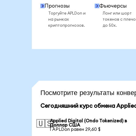
Прогнозы
Фьючерсы
Торгуйте APLDon и
Лонг или шорт
на рынках
токенов с плеч
криптопрогнозов.
до 50x.
Посмотрите результаты конв
Сегодняшний курс обмена Applied 
Applied Digital (Ondo Tokenized) в
🇺🇸
Доллар США
1 APLDon равен 29,60 $