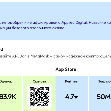
 не одобрен и не аффилирован с Applied Digital. Название к
кации базового эталонного актива.
ы
нивайте APLDon в MetaMask — самом надёжном криптокошель
App Store
Оценок
Скачать
Рейтинг
Загрузо
83.9K
4.7
50M