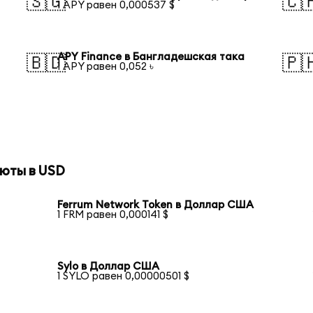
🇸🇬
🇨
1 APY равен 0,000537 $
APY Finance в Бангладешская така
🇧🇩
🇵
1 APY равен 0,052 ৳
юты в USD
Ferrum Network Token в Доллар США
1 FRM равен 0,000141 $
Sylo в Доллар США
1 SYLO равен 0,00000501 $