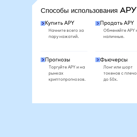
Способы использования AP
Купить APY
Продать APY
Начните всего за
Обменяйте APY 
пару нажатий.
наличные.
Прогнозы
Фьючерсы
Торгуйте APY и на
Лонг или шорт
рынках
токенов с плеч
криптопрогнозов.
до 50x.