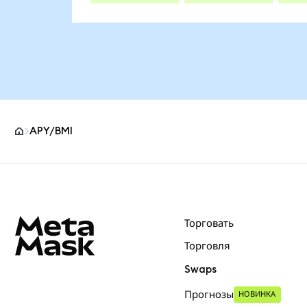
APY/BMI
Нижний колонтитул сайта MetaMask
Торговать
Торговля
Swaps
Прогнозы
НОВИНКА