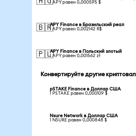
🇦🇺
1 APY равен 0,000595 $
APY Finance в Бразильский реал
🇧🇷
1 APY равен 0,002142 R$
APY Finance в Польский злотый
🇵🇱
1 APY равен 0,001562 zł
Конвертируйте другие криптовал
pSTAKE Finance в Доллар США
1 PSTAKE равен 0,000109 $
Nsure Network в Доллар США
1 NSURE равен 0,000848 $