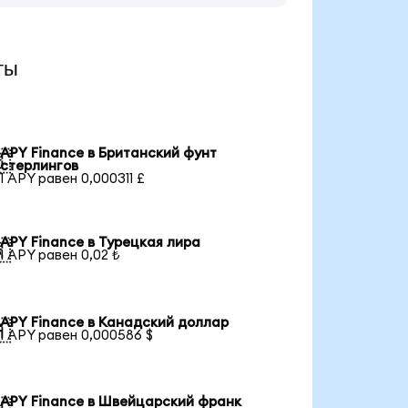
ты
APY Finance в Британский фунт

стерлингов
1 APY равен 0,000311 £
APY Finance в Турецкая лира

1 APY равен 0,02 ₺
APY Finance в Канадский доллар

1 APY равен 0,000586 $
APY Finance в Швейцарский франк