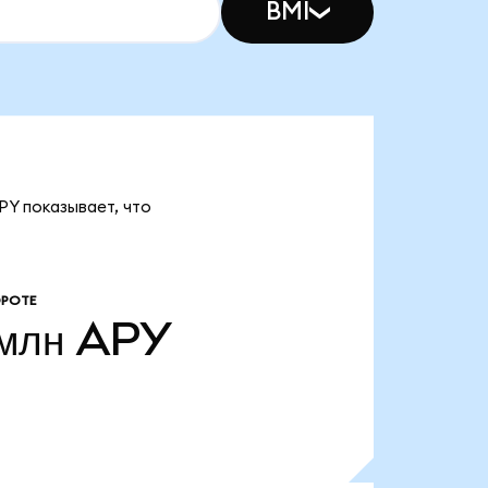
BMI
PY показывает, что
ОРОТЕ
млн
APY