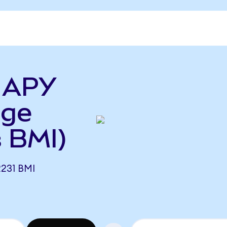
ь APY
dge
в BMI)
231 BMI