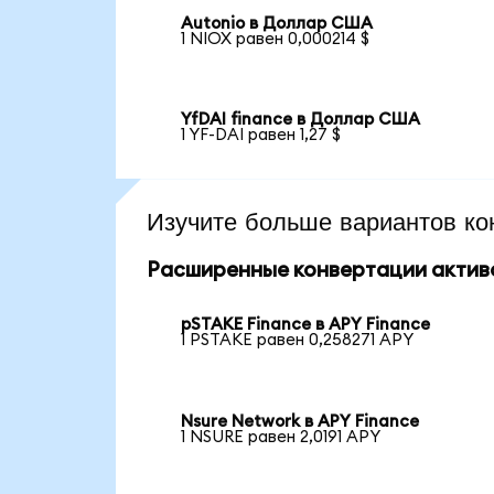
Autonio в Доллар США
1 NIOX равен 0,000214 $
YfDAI finance в Доллар США
1 YF-DAI равен 1,27 $
Изучите больше вариантов ко
Расширенные конвертации актив
pSTAKE Finance в APY Finance
1 PSTAKE равен 0,258271 APY
Nsure Network в APY Finance
1 NSURE равен 2,0191 APY