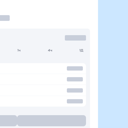
1ч
4ч
1Д