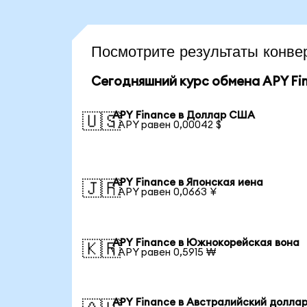
Посмотрите результаты конв
Сегодняшний курс обмена APY Fi
APY Finance в Доллар США
🇺🇸
1 APY равен 0,00042 $
APY Finance в Японская иена
🇯🇵
1 APY равен 0,0663 ¥
APY Finance в Южнокорейская вона
🇰🇷
1 APY равен 0,5915 ₩
APY Finance в Австралийский долла