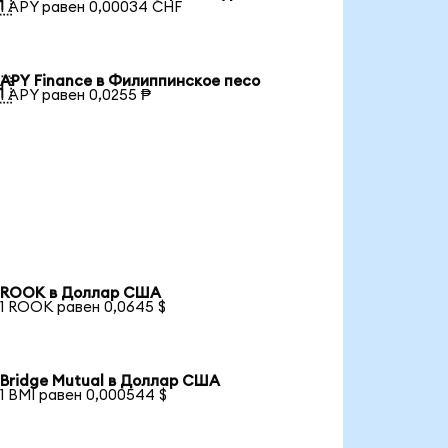

1 APY равен 0,00034 CHF
APY Finance в Филиппинское песо

1 APY равен 0,0255 ₱
ROOK в Доллар США
1 ROOK равен 0,0645 $
Bridge Mutual в Доллар США
1 BMI равен 0,000544 $