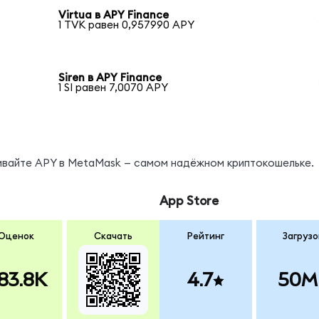
Virtua в APY Finance
1 TVK равен 0,957990 APY
Siren в APY Finance
1 SI равен 7,0070 APY
нивайте APY в MetaMask — самом надёжном криптокошельке.
App Store
Оценок
Скачать
Рейтинг
Загрузо
83.8K
4.7
50M