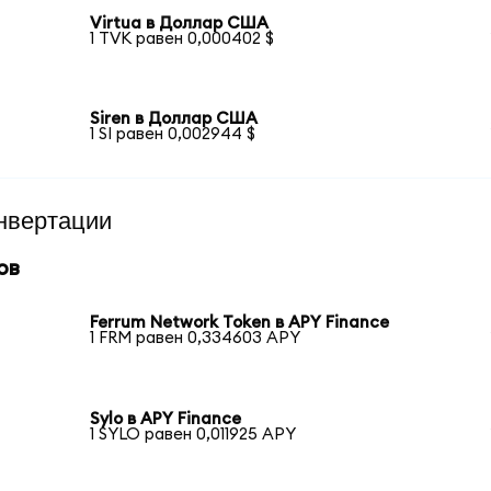
Virtua в Доллар США
1 TVK равен 0,000402 $
Siren в Доллар США
1 SI равен 0,002944 $
нвертации
ов
Ferrum Network Token в APY Finance
1 FRM равен 0,334603 APY
Sylo в APY Finance
1 SYLO равен 0,011925 APY