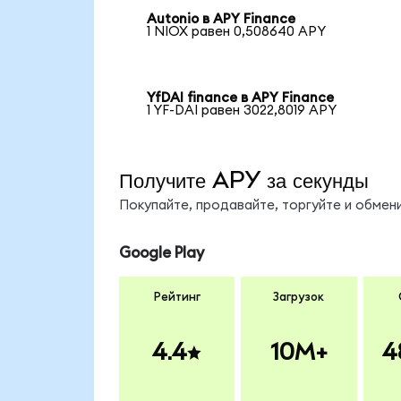
Autonio в APY Finance
1 NIOX равен 0,508640 APY
YfDAI finance в APY Finance
1 YF-DAI равен 3022,8019 APY
Получите APY за секунды
Покупайте, продавайте, торгуйте и обме
Google Play
Рейтинг
Загрузок
4.4
10M+
4