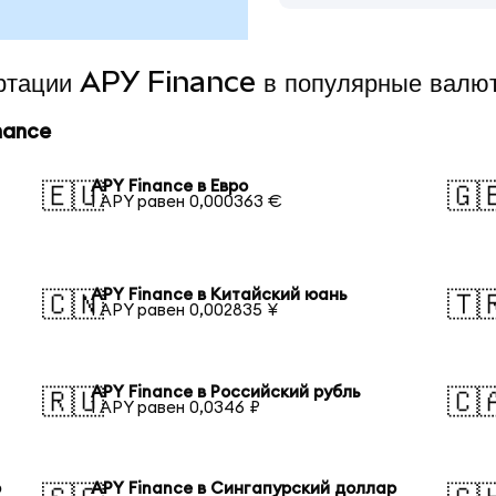
ертации APY Finance в популярные валю
nance
APY Finance в Евро
🇪🇺
🇬
1 APY равен 0,000363 €
APY Finance в Китайский юань
🇨🇳
🇹
1 APY равен 0,002835 ¥
APY Finance в Российский рубль
🇷🇺
🇨
1 APY равен 0,0346 ₽
р
APY Finance в Сингапурский доллар