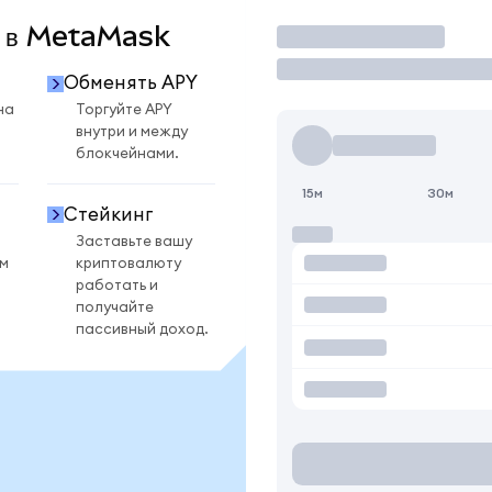
Y в MetaMask
Торговать
Обменять APY
на
Торгуйте APY
внутри и между
блокчейнами.
15м
30м
Стейкинг
Заставьте вашу
ом
криптовалюту
работать и
получайте
пассивный доход.