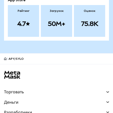
App Store
Рейтинг
Загрузок
Оценок
4.7
50M+
75.8K
APY/SYLO
Нижний колонтитул сайта MetaMask
Торговать
Торговля
Деньги
Swaps
Покупайте
Разработчики