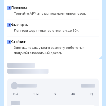
Прогнозы
Торгуйте APY и на рынках криптопрогнозов.
Фьючерсы
Лонг или шорт токенов с плечом до 50x.
Стейкинг
Заставьте вашу криптовалюту работать и
получайте пассивный доход.
Торговать
15м
30м
1ч
4ч
1Д