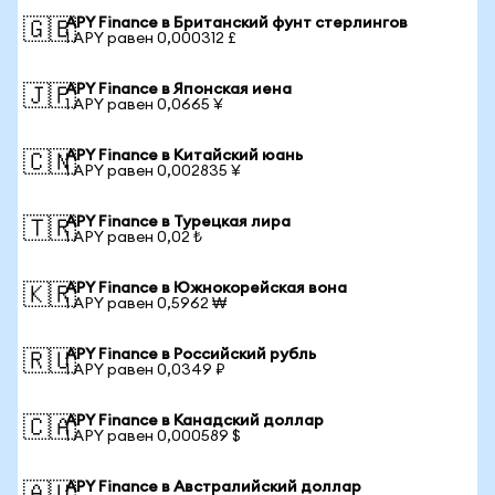
APY Finance в Британский фунт стерлингов
🇬🇧
1 APY равен 0,000312 £
APY Finance в Японская иена
🇯🇵
1 APY равен 0,0665 ¥
APY Finance в Китайский юань
🇨🇳
1 APY равен 0,002835 ¥
APY Finance в Турецкая лира
🇹🇷
1 APY равен 0,02 ₺
APY Finance в Южнокорейская вона
🇰🇷
1 APY равен 0,5962 ₩
APY Finance в Российский рубль
🇷🇺
1 APY равен 0,0349 ₽
APY Finance в Канадский доллар
🇨🇦
1 APY равен 0,000589 $
APY Finance в Австралийский доллар