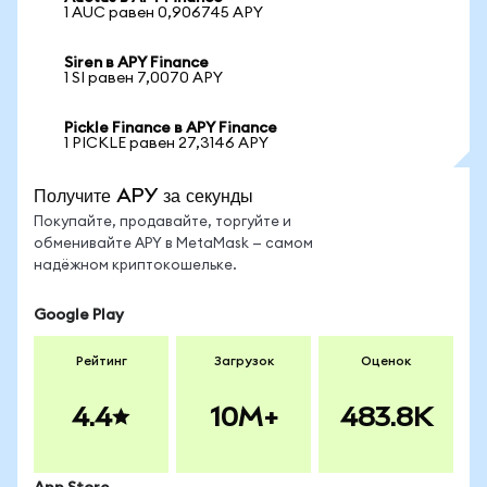
1 AUC равен 0,906745 APY
Siren в APY Finance
1 SI равен 7,0070 APY
Pickle Finance в APY Finance
1 PICKLE равен 27,3146 APY
Получите APY за секунды
Покупайте, продавайте, торгуйте и
обменивайте APY в MetaMask — самом
надёжном криптокошельке.
Google Play
Рейтинг
Загрузок
Оценок
4.4
10M+
483.8K