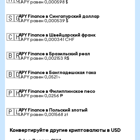
🇦🇺
1 APY равен 0,000598 $
APY Finance в Сингапурский доллар
🇸🇬
1 APY равен 0,000539 $
APY Finance в Швейцарский франк
🇨🇭
1 APY равен 0,000341 CHF
APY Finance в Бразильский реал
🇧🇷
1 APY равен 0,002153 R$
APY Finance в Бангладешская така
🇧🇩
1 APY равен 0,0521 ৳
APY Finance в Филиппинское песо
🇵🇭
1 APY равен 0,0256 ₱
APY Finance в Польский злотый
🇵🇱
1 APY равен 0,001568 zł
Конвертируйте другие криптовалюты в USD