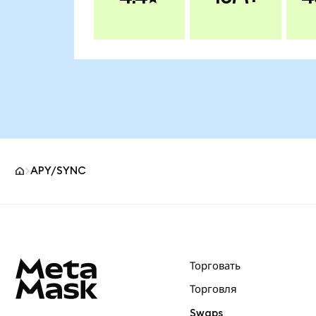
APY/SYNC
Нижний колонтитул сайта MetaMask
Торговать
Торговля
Swaps