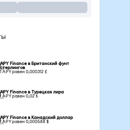
ты
APY Finance в Британский фунт

стерлингов
1 APY равен 0,000312 £
APY Finance в Турецкая лира

1 APY равен 0,02 ₺
APY Finance в Канадский доллар

1 APY равен 0,000588 $