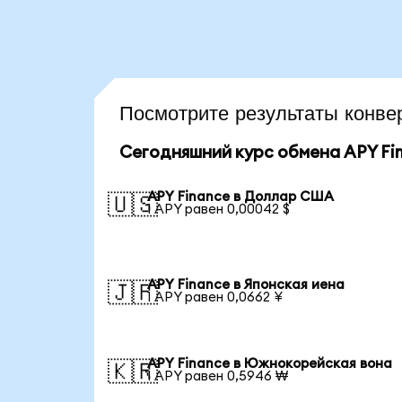
Посмотрите результаты конв
Сегодняшний курс обмена APY Fi
APY Finance в Доллар США
🇺🇸
1 APY равен 0,00042 $
APY Finance в Японская иена
🇯🇵
1 APY равен 0,0662 ¥
APY Finance в Южнокорейская вона
🇰🇷
1 APY равен 0,5946 ₩