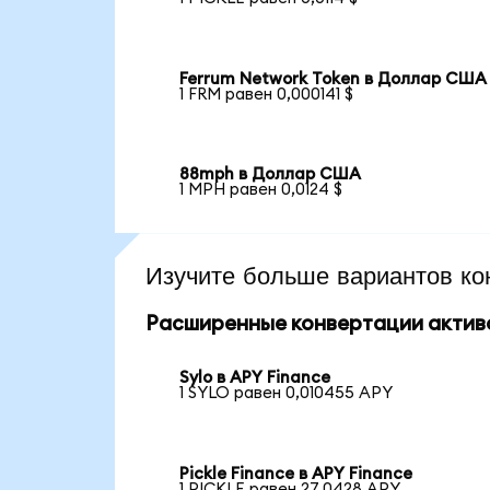
Ferrum Network Token в Доллар США
1 FRM равен 0,000141 $
88mph в Доллар США
1 MPH равен 0,0124 $
Изучите больше вариантов ко
Расширенные конвертации актив
Sylo в APY Finance
1 SYLO равен 0,010455 APY
Pickle Finance в APY Finance
1 PICKLE равен 27,0428 APY