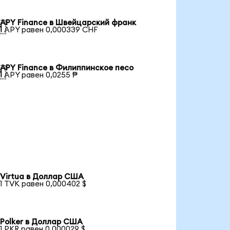
APY Finance в Швейцарский франк

1 APY равен 0,000339 CHF
APY Finance в Филиппинское песо

1 APY равен 0,0255 ₱
Virtua в Доллар США
1 TVK равен 0,000402 $
Polker в Доллар США
1 PKR равен 0,000029 $