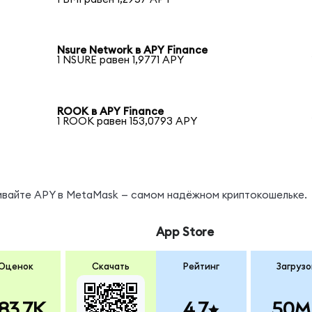
Nsure Network в APY Finance
1 NSURE равен 1,9771 APY
ROOK в APY Finance
1 ROOK равен 153,0793 APY
нивайте APY в MetaMask — самом надёжном криптокошельке.
App Store
Оценок
Скачать
Рейтинг
Загрузо
83.7K
4.7
50M