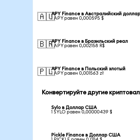
APY Finance в Австралийский долла
🇦🇺
1 APY равен 0,000595 $
APY Finance в Бразильский реал
🇧🇷
1 APY равен 0,002158 R$
APY Finance в Польский злотый
🇵🇱
1 APY равен 0,001563 zł
Конвертируйте другие криптовал
Sylo в Доллар США
1 SYLO равен 0,00000439 $
Pickle Finance в Доллар США
1 PICKLE равен 0,0114 $