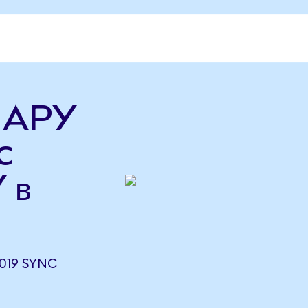
ь APY
c
 в
019 SYNC