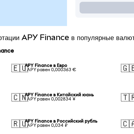
ертации APY Finance в популярные валю
nance
APY Finance в Евро
🇪🇺
🇬
1 APY равен 0,000363 €
APY Finance в Китайский юань
🇨🇳
🇹
1 APY равен 0,002834 ¥
APY Finance в Российский рубль
🇷🇺
🇨
1 APY равен 0,034 ₽