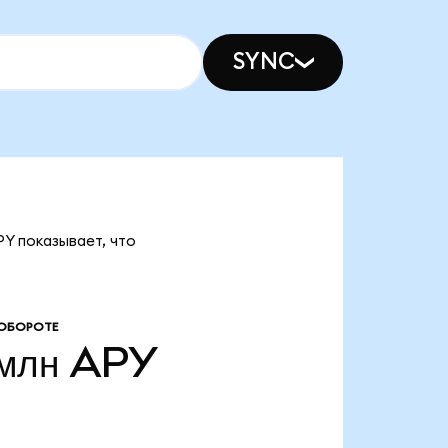
SYNC
PY показывает, что
 ОБОРОТЕ
млн
APY