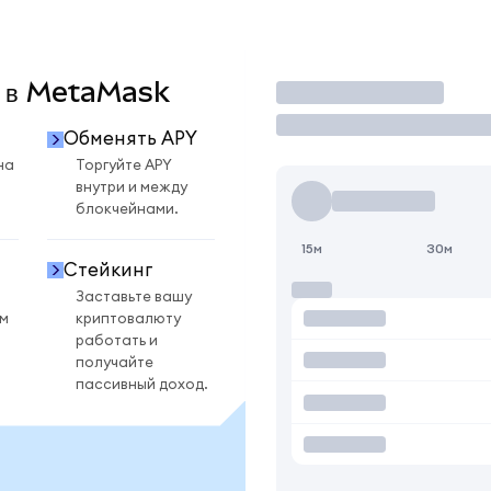
Y в MetaMask
Торговать
Обменять APY
на
Торгуйте APY
внутри и между
блокчейнами.
15м
30м
Стейкинг
Заставьте вашу
ом
криптовалюту
работать и
получайте
пассивный доход.