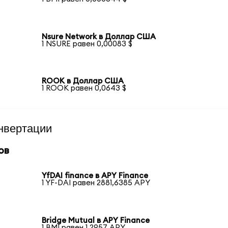
Nsure Network в Доллар США
1 NSURE равен 0,00083 $
ROOK в Доллар США
1 ROOK равен 0,0643 $
нвертации
ов
YfDAI finance в APY Finance
1 YF-DAI равен 2881,6385 APY
Bridge Mutual в APY Finance
1 BMI равен 1,2957 APY