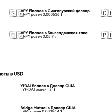
р
APY Finance в Сингапурский доллар
🇸🇬
🇨
1 APY равен 0,000538 $
APY Finance в Бангладешская така
🇧🇩
🇵
1 APY равен 0,0519 ৳
юты в USD
YfDAI finance в Доллар США
1 YF-DAI равен 1,21 $
Bridge Mutual в Доллар США
1 BMI равен 0,000544 $