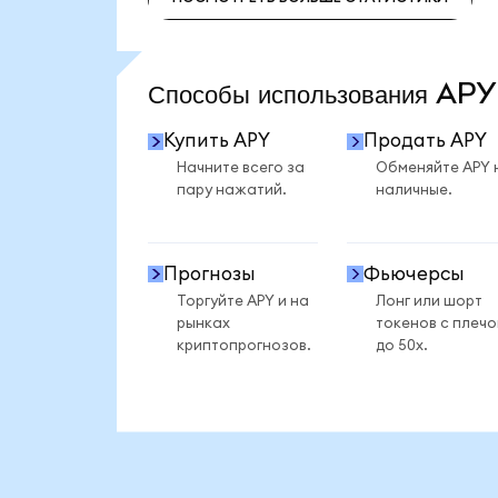
ПОСМОТРЕТЬ БОЛЬШЕ СТАТИСТИКИ
Способы использования AP
Купить APY
Продать APY
Начните всего за
Обменяйте APY 
пару нажатий.
наличные.
Прогнозы
Фьючерсы
Торгуйте APY и на
Лонг или шорт
рынках
токенов с плеч
криптопрогнозов.
до 50x.