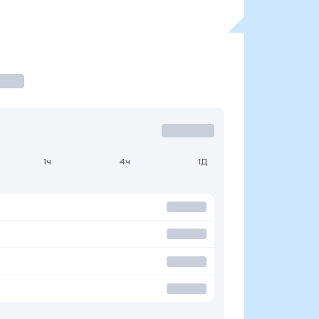
1ч
4ч
1Д