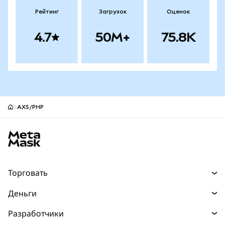
Рейтинг
Загрузок
Оценок
4.7
50M+
75.8K
AXS/PHP
Нижний колонтитул сайта MetaMask
Торговать
Торговля
Деньги
Swaps
Покупайте
Разработчики
Прогнозы
НОВИНКА
Карта
Документация для разработчиков