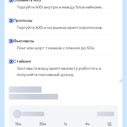
Обменять AXS
Торгуйте AXS внутри и между блокчейнами.
Прогнозы
Торгуйте AXS и на рынках криптопрогнозов.
Фьючерсы
Лонг или шорт токенов с плечом до 50x.
Стейкинг
Заставьте вашу криптовалюту работать и
получайте пассивный доход.
Торговать
15м
30м
1ч
4ч
1Д