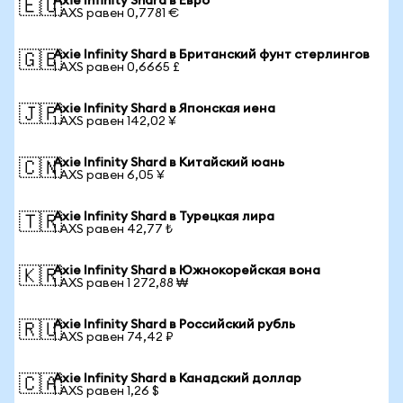
Axie Infinity Shard в Евро
🇪🇺
1 AXS равен 0,7781 €
Axie Infinity Shard в Британский фунт стерлингов
🇬🇧
1 AXS равен 0,6665 £
Axie Infinity Shard в Японская иена
🇯🇵
1 AXS равен 142,02 ¥
Axie Infinity Shard в Китайский юань
🇨🇳
1 AXS равен 6,05 ¥
Axie Infinity Shard в Турецкая лира
🇹🇷
1 AXS равен 42,77 ₺
Axie Infinity Shard в Южнокорейская вона
🇰🇷
1 AXS равен 1 272,88 ₩
Axie Infinity Shard в Российский рубль
🇷🇺
1 AXS равен 74,42 ₽
Axie Infinity Shard в Канадский доллар
🇨🇦
1 AXS равен 1,26 $