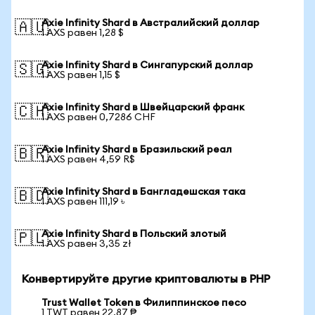
Axie Infinity Shard в Австралийский доллар
🇦🇺
1 AXS равен 1,28 $
Axie Infinity Shard в Сингапурский доллар
🇸🇬
1 AXS равен 1,15 $
Axie Infinity Shard в Швейцарский франк
🇨🇭
1 AXS равен 0,7286 CHF
Axie Infinity Shard в Бразильский реал
🇧🇷
1 AXS равен 4,59 R$
Axie Infinity Shard в Бангладешская така
🇧🇩
1 AXS равен 111,19 ৳
Axie Infinity Shard в Польский злотый
🇵🇱
1 AXS равен 3,35 zł
Конвертируйте другие криптовалюты в PHP
Trust Wallet Token в Филиппинское песо
1 TWT равен 22,87 ₱