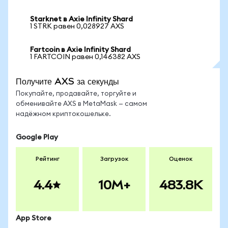
Starknet в Axie Infinity Shard
1 STRK равен 0,028927 AXS
Fartcoin в Axie Infinity Shard
1 FARTCOIN равен 0,146382 AXS
Получите AXS за секунды
Покупайте, продавайте, торгуйте и
обменивайте AXS в MetaMask — самом
надёжном криптокошельке.
Google Play
Рейтинг
Загрузок
Оценок
4.4
10M+
483.8K
App Store