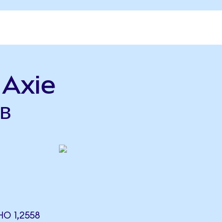
 Axie
в
НО 1,2558