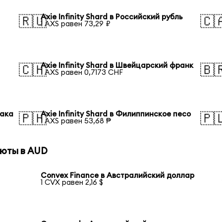
Axie Infinity Shard в Российский рубль
🇷🇺
🇨
1 AXS равен 73,29 ₽
Axie Infinity Shard в Швейцарский франк
🇨🇭
🇧
1 AXS равен 0,7173 CHF
така
Axie Infinity Shard в Филиппинское песо
🇵🇭
🇵
1 AXS равен 53,68 ₱
люты в AUD
Convex Finance в Австралийский доллар
1 CVX равен 2,16 $