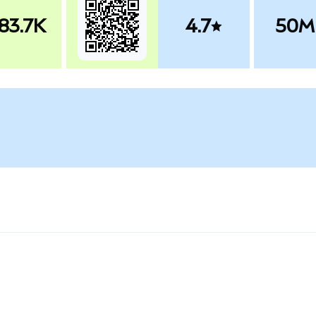
83.7K
4.7
50M