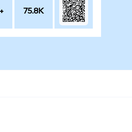
+
75.8K