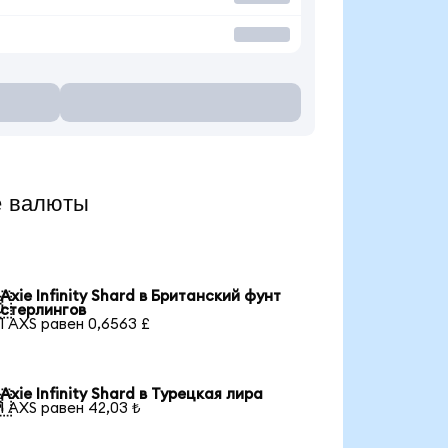
е валюты
Axie Infinity Shard в Британский фунт

стерлингов
1 AXS равен 0,6563 £
Axie Infinity Shard в Турецкая лира

1 AXS равен 42,03 ₺