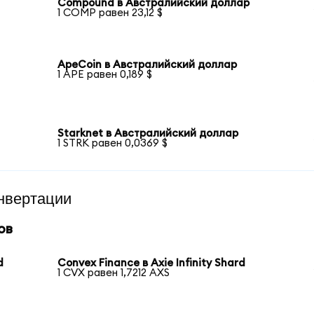
Compound в Австралийский доллар
1 COMP равен 23,12 $
ApeCoin в Австралийский доллар
1 APE равен 0,189 $
Starknet в Австралийский доллар
1 STRK равен 0,0369 $
нвертации
ов
d
Convex Finance в Axie Infinity Shard
1 CVX равен 1,7212 AXS