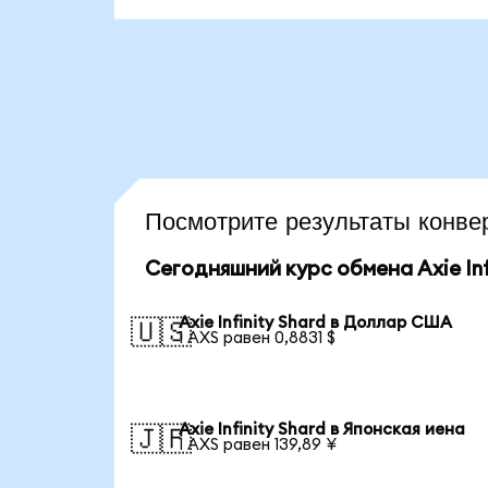
Посмотрите результаты конве
Сегодняшний курс обмена Axie Inf
Axie Infinity Shard в Доллар США
🇺🇸
1 AXS равен 0,8831 $
Axie Infinity Shard в Японская иена
🇯🇵
1 AXS равен 139,89 ¥