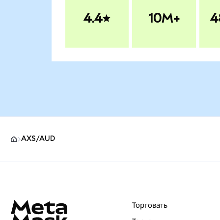
4.4
10M+
4
AXS/AUD
Нижний колонтитул сайта MetaMask
Торговать