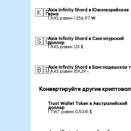
Axie Infinity Shard в Южнокорейская
🇰🇷
вона
1 AXS равен 1 256,97 ₩
Axie Infinity Shard в Сингапурский
🇸🇬
доллар
1 AXS равен 1,13 $
Axie Infinity Shard в Бангладешская 
🇧🇩
1 AXS равен 109,29 ৳
Конвертируйте другие криптова
Trust Wallet Token в Австралийский
доллар
1 TWT равен 0,5341 $