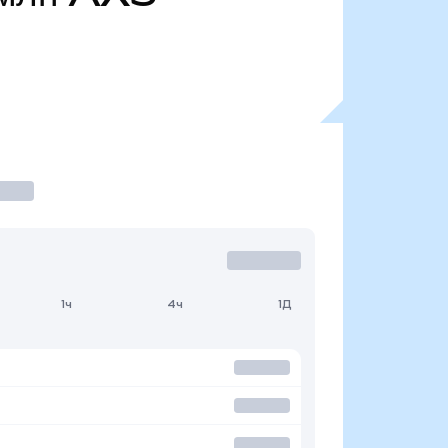
1ч
4ч
1Д