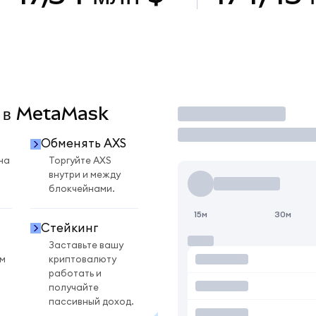
S в MetaMask
Торговать
Обменять AXS
на
Торгуйте AXS
внутри и между
блокчейнами.
15м
30м
Стейкинг
Заставьте вашу
ом
криптовалюту
работать и
получайте
пассивный доход.