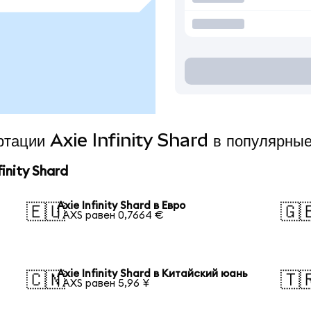
ртации Axie Infinity Shard в популярны
inity Shard
Axie Infinity Shard в Евро
🇪🇺
🇬
1 AXS равен 0,7664 €
Axie Infinity Shard в Китайский юань
🇨🇳
🇹
1 AXS равен 5,96 ¥