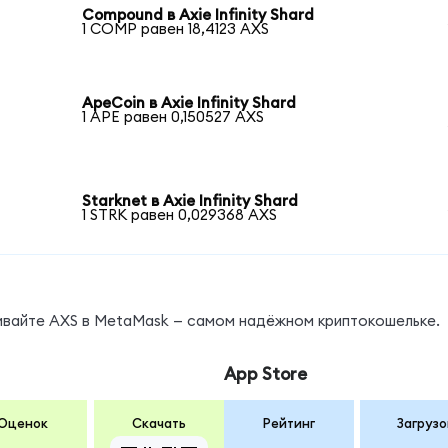
Compound в Axie Infinity Shard
1 COMP равен 18,4123 AXS
ApeCoin в Axie Infinity Shard
1 APE равен 0,150527 AXS
Starknet в Axie Infinity Shard
1 STRK равен 0,029368 AXS
нивайте AXS в MetaMask — самом надёжном криптокошельке.
App Store
Оценок
Скачать
Рейтинг
Загрузо