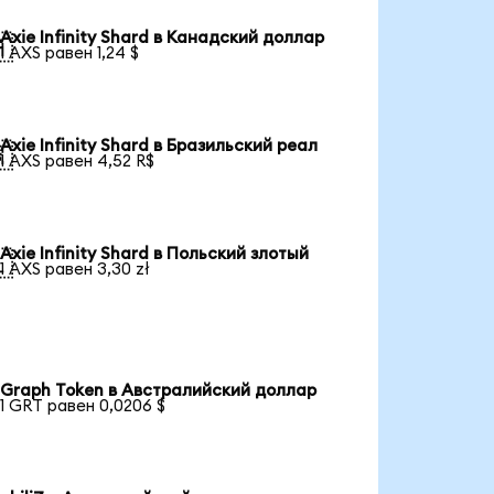
Axie Infinity Shard в Канадский доллар

1 AXS равен 1,24 $
Axie Infinity Shard в Бразильский реал

1 AXS равен 4,52 R$
Axie Infinity Shard в Польский злотый

1 AXS равен 3,30 zł
Graph Token в Австралийский доллар
1 GRT равен 0,0206 $