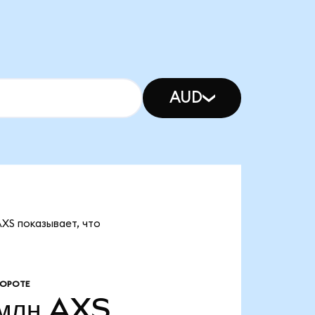
AUD
AXS показывает, что
БОРОТЕ
млн
AXS