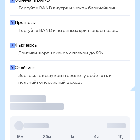
Обменять BAND
Торгуйте BAND внутри и между блокчейнами.
Прогнозы
Торгуйте BAND и на рынках криптопрогнозов.
Фьючерсы
Лонг или шорт токенов с плечом до 50x.
Стейкинг
Заставьте вашу криптовалюту работать и
получайте пассивный доход.
Торговать
15м
30м
1ч
4ч
1Д