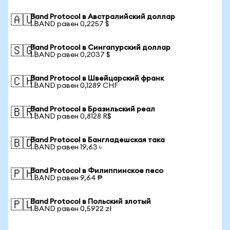
Band Protocol в Австралийский доллар
🇦🇺
1 BAND равен 0,2257 $
Band Protocol в Сингапурский доллар
🇸🇬
1 BAND равен 0,2037 $
Band Protocol в Швейцарский франк
🇨🇭
1 BAND равен 0,1289 CHF
Band Protocol в Бразильский реал
🇧🇷
1 BAND равен 0,8128 R$
Band Protocol в Бангладешская така
🇧🇩
1 BAND равен 19,63 ৳
Band Protocol в Филиппинское песо
🇵🇭
1 BAND равен 9,64 ₱
Band Protocol в Польский злотый
🇵🇱
1 BAND равен 0,5922 zł