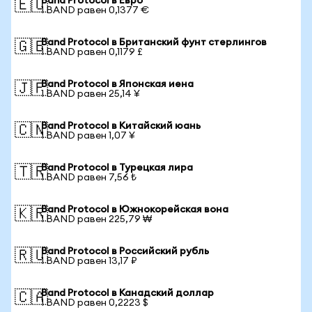
Band Protocol в Евро
🇪🇺
1 BAND равен 0,1377 €
Band Protocol в Британский фунт стерлингов
🇬🇧
1 BAND равен 0,1179 £
Band Protocol в Японская иена
🇯🇵
1 BAND равен 25,14 ¥
Band Protocol в Китайский юань
🇨🇳
1 BAND равен 1,07 ¥
Band Protocol в Турецкая лира
🇹🇷
1 BAND равен 7,56 ₺
Band Protocol в Южнокорейская вона
🇰🇷
1 BAND равен 225,79 ₩
Band Protocol в Российский рубль
🇷🇺
1 BAND равен 13,17 ₽
Band Protocol в Канадский доллар
🇨🇦
1 BAND равен 0,2223 $