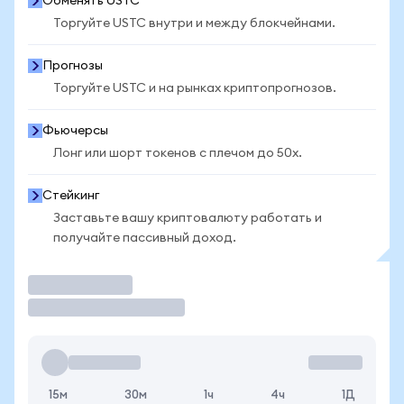
Обменять USTC
Торгуйте USTC внутри и между блокчейнами.
Прогнозы
Торгуйте USTC и на рынках криптопрогнозов.
Фьючерсы
Лонг или шорт токенов с плечом до 50x.
Стейкинг
Заставьте вашу криптовалюту работать и
получайте пассивный доход.
Торговать
15м
30м
1ч
4ч
1Д