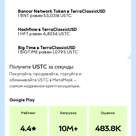
Bancor Network Token в TerraClassicUSD
1 BNT равен 53,0316 USTC
Hashflow в TerraClassicUSD
1 HFT равен 6,8036 USTC
Big Time в TerraClassicUSD
1 BIGTIME равен 1,0793 USTC
Получите USTC за секунды
Покупайте, продавайте, торгуйте и
обменивайте USTC в MetaMask —
самом надёжном криптокошельке.
Google Play
Рейтинг
Загрузок
Оценок
4.4
10M+
483.8K