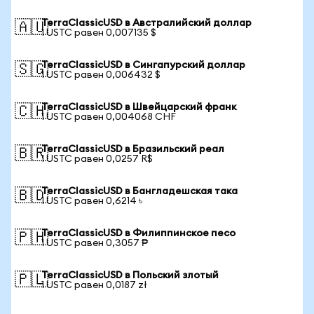
TerraClassicUSD в Австралийский доллар
🇦🇺
1 USTC равен 0,007135 $
TerraClassicUSD в Сингапурский доллар
🇸🇬
1 USTC равен 0,006432 $
TerraClassicUSD в Швейцарский франк
🇨🇭
1 USTC равен 0,004068 CHF
TerraClassicUSD в Бразильский реал
🇧🇷
1 USTC равен 0,0257 R$
TerraClassicUSD в Бангладешская така
🇧🇩
1 USTC равен 0,6214 ৳
TerraClassicUSD в Филиппинское песо
🇵🇭
1 USTC равен 0,3057 ₱
TerraClassicUSD в Польский злотый
🇵🇱
1 USTC равен 0,0187 zł