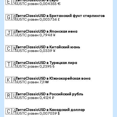
TerraClassicUSD в Евро
🇪🇺
1 USTC равен 0,004355 €
TerraClassicUSD в Британский фунт стерлингов
🇬🇧
1 USTC равен 0,003736 £
TerraClassicUSD в Японская иена
🇯🇵
1 USTC равен 0,7948 ¥
TerraClassicUSD в Китайский юань
🇨🇳
1 USTC равен 0,0339 ¥
TerraClassicUSD в Турецкая лира
🇹🇷
1 USTC равен 0,2395 ₺
TerraClassicUSD в Южнокорейская вона
🇰🇷
1 USTC равен 7,11 ₩
TerraClassicUSD в Российский рубль
🇷🇺
1 USTC равен 0,4124 ₽
TerraClassicUSD в Канадский доллар
🇨🇦
1 USTC равен 0,007039 $