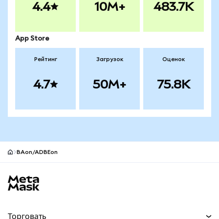
4.4
10M+
483.7K
App Store
Рейтинг
Загрузок
Оценок
4.7
50M+
75.8K
BAon/ADBEon
Нижний колонтитул сайта MetaMask
Торговать