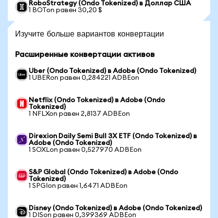
RoboStrategy (Ondo Tokenized) в Доллар США
1 BOTon равен 30,20 $
Изучите больше вариантов конвертации
Расширенные конвертации активов
Uber (Ondo Tokenized) в Adobe (Ondo Tokenized)
1 UBERon равен 0,284221 ADBEon
Netflix (Ondo Tokenized) в Adobe (Ondo
Tokenized)
1 NFLXon равен 2,8137 ADBEon
Direxion Daily Semi Bull 3X ETF (Ondo Tokenized) в
Adobe (Ondo Tokenized)
1 SOXLon равен 0,527970 ADBEon
S&P Global (Ondo Tokenized) в Adobe (Ondo
Tokenized)
1 SPGIon равен 1,6471 ADBEon
Disney (Ondo Tokenized) в Adobe (Ondo Tokenized)
1 DISon равен 0,399369 ADBEon