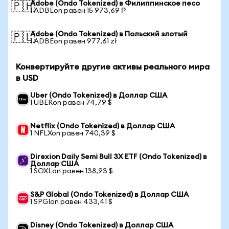
Adobe (Ondo Tokenized) в Филиппинское песо
🇵🇭
1 ADBEon равен 15 973,69 ₱
Adobe (Ondo Tokenized) в Польский злотый
🇵🇱
1 ADBEon равен 977,61 zł
Конвертируйте другие активы реального мира
в USD
Uber (Ondo Tokenized) в Доллар США
1 UBERon равен 74,79 $
Netflix (Ondo Tokenized) в Доллар США
1 NFLXon равен 740,39 $
Direxion Daily Semi Bull 3X ETF (Ondo Tokenized) в
Доллар США
1 SOXLon равен 138,93 $
S&P Global (Ondo Tokenized) в Доллар США
1 SPGIon равен 433,41 $
Disney (Ondo Tokenized) в Доллар США