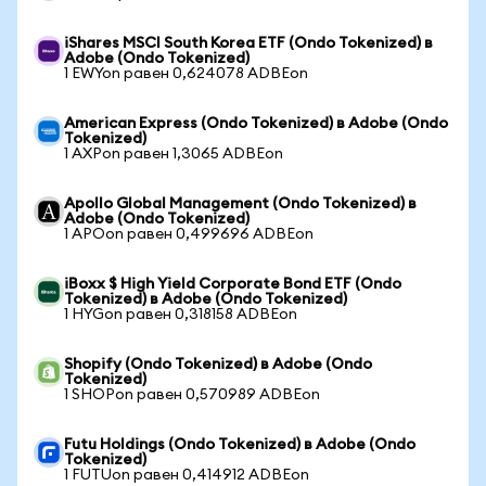
iShares MSCI South Korea ETF (Ondo Tokenized) в
Adobe (Ondo Tokenized)
1 EWYon равен 0,624078 ADBEon
American Express (Ondo Tokenized) в Adobe (Ondo
Tokenized)
1 AXPon равен 1,3065 ADBEon
Apollo Global Management (Ondo Tokenized) в
Adobe (Ondo Tokenized)
1 APOon равен 0,499696 ADBEon
iBoxx $ High Yield Corporate Bond ETF (Ondo
Tokenized) в Adobe (Ondo Tokenized)
1 HYGon равен 0,318158 ADBEon
Shopify (Ondo Tokenized) в Adobe (Ondo
Tokenized)
1 SHOPon равен 0,570989 ADBEon
Futu Holdings (Ondo Tokenized) в Adobe (Ondo
Tokenized)
1 FUTUon равен 0,414912 ADBEon