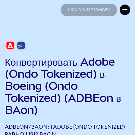
СКАЧАТЬ METAMASK
СКАЧАТЬ METAMASK
Конвертировать Adobe
(Ondo Tokenized) в
Boeing (Ondo
Tokenized) (ADBEon в
BAon)
ADBEON/BAON: 1 ADOBE (ONDO TOKENIZED)
РАВНО 1,1312 BAON