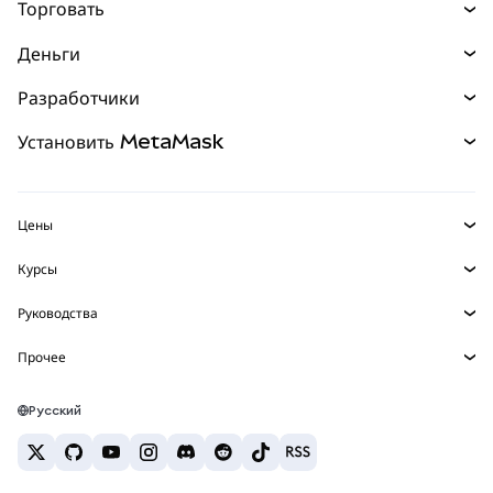
Торговать
Торговля
Деньги
Swaps
Покупайте
Разработчики
Прогнозы
НОВИНКА
Карта
Документация для разработчиков
Установить MetaMask
Перпы
НОВИНКА
mUSD
НОВИНКА
Инфопанель
Защита транзакций
Реальные активы
Зарабатывайте
Набор умных счетов
Агентский кошелек
НОВИНКА
Цены
Встроенные кошельки
Snaps
Цена Bitcoin
Курсы
MetaMask Connect
Цена Ethereum
Награды
НОВИНКА
BTC в USD
Цена Solana
Руководства
Snaps
Безопасность
ETH в USD
Купить BTC
Цена Shiba Inu
USDT в INR
Прочее
Сервисы Web3
Поддержка
Купить ETH
Цена Pepe
Исследуйте контент
BTC в USDT
Купить SOL
Карьера
Цена Tether
Bitcoin-кошелёк
Русский
BTC в INR
Купить PEPE
Контакты
Цена USDC
Кошелёк Solana
ETH в USDT
Купить USDT
Цена Chainlink
Лучшие крипто-карты
USDT в PHP