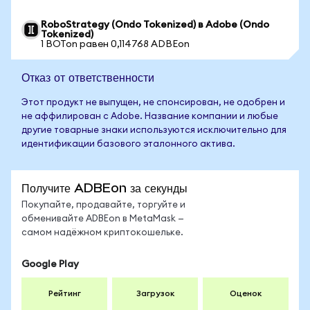
RoboStrategy (Ondo Tokenized) в Adobe (Ondo
Tokenized)
1 BOTon равен 0,114768 ADBEon
Отказ от ответственности
Этот продукт не выпущен, не спонсирован, не одобрен и
не аффилирован с Adobe. Название компании и любые
другие товарные знаки используются исключительно для
идентификации базового эталонного актива.
Получите ADBEon за секунды
Покупайте, продавайте, торгуйте и
обменивайте ADBEon в MetaMask —
самом надёжном криптокошельке.
Google Play
Рейтинг
Загрузок
Оценок