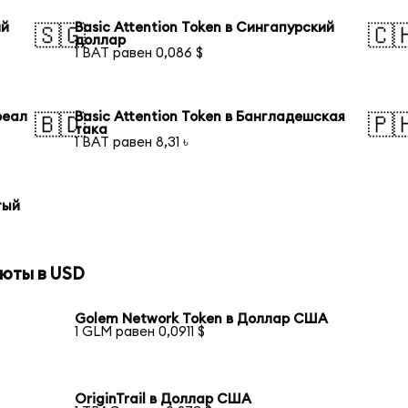
ий
Basic Attention Token в Сингапурский
🇸🇬
🇨
доллар
1 BAT равен 0,086 $
реал
Basic Attention Token в Бангладешская
🇧🇩
🇵
така
1 BAT равен 8,31 ৳
тый
юты в USD
Golem Network Token в Доллар США
1 GLM равен 0,0911 $
OriginTrail в Доллар США