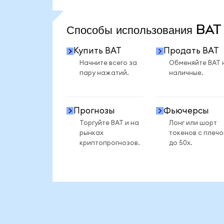
ПОСМОТРЕТЬ БОЛЬШЕ СТАТИСТИКИ
Способы использования BA
Купить BAT
Продать BAT
Начните всего за
Обменяйте BAT 
пару нажатий.
наличные.
Прогнозы
Фьючерсы
Торгуйте BAT и на
Лонг или шорт
рынках
токенов с плеч
криптопрогнозов.
до 50x.