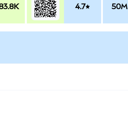
83.8K
4.7
50M