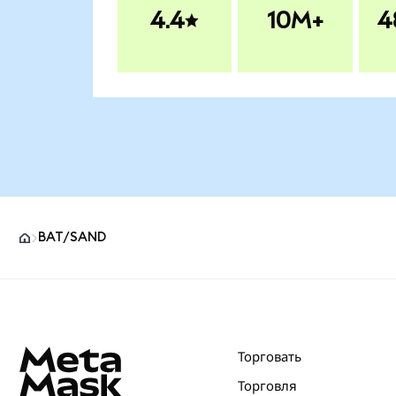
4.4
10M+
4
BAT/SAND
Нижний колонтитул сайта MetaMask
Торговать
Торговля