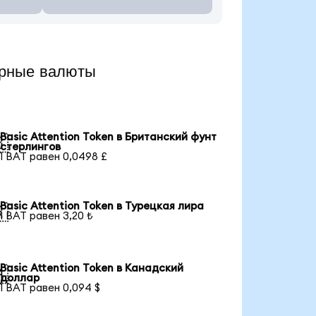
ярные валюты
Basic Attention Token в Британский фунт

стерлингов
1 BAT равен 0,0498 £
Basic Attention Token в Турецкая лира

1 BAT равен 3,20 ₺
Basic Attention Token в Канадский

доллар
1 BAT равен 0,094 $