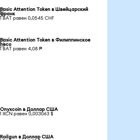
Basic Attention Token в Швейцарский

франк
1 BAT равен 0,0545 CHF
Basic Attention Token в Филиппинское

песо
1 BAT равен 4,08 ₱
Onyxcoin в Доллар США
1 XCN равен 0,003063 $
Railgun в Доллар США