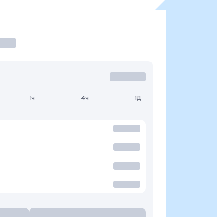
1ч
4ч
1Д