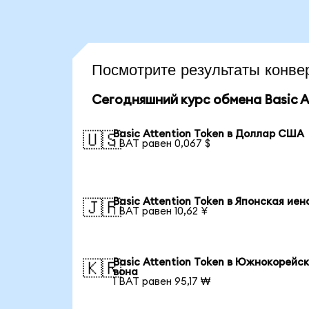
Посмотрите результаты конв
Сегодняшний курс обмена Basic At
Basic Attention Token в Доллар США
🇺🇸
1 BAT равен 0,067 $
Basic Attention Token в Японская иен
🇯🇵
1 BAT равен 10,62 ¥
Basic Attention Token в Южнокорейс
🇰🇷
вона
1 BAT равен 95,17 ₩