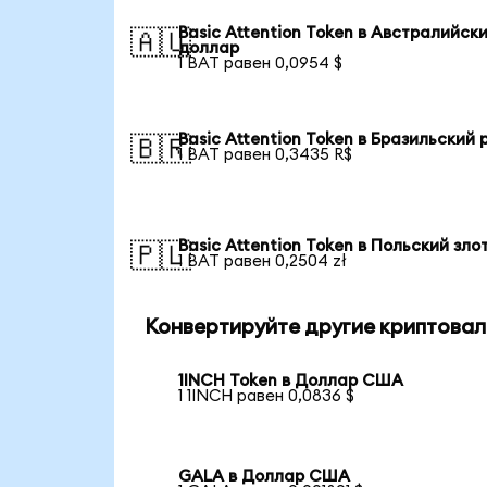
Basic Attention Token в Австралийск
🇦🇺
доллар
1 BAT равен 0,0954 $
Basic Attention Token в Бразильский 
🇧🇷
1 BAT равен 0,3435 R$
Basic Attention Token в Польский зло
🇵🇱
1 BAT равен 0,2504 zł
Конвертируйте другие криптовал
1INCH Token в Доллар США
1 1INCH равен 0,0836 $
GALA в Доллар США