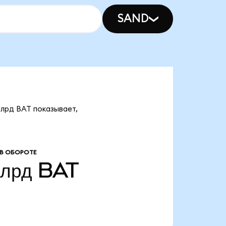
SAND
млрд BAT показывает,
В ОБОРОТЕ
млрд
BAT