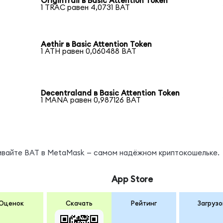
OriginTrail в Basic Attention Token
1 TRAC равен 4,0731 BAT
Aethir в Basic Attention Token
1 ATH равен 0,060488 BAT
n
Decentraland в Basic Attention Token
1 MANA равен 0,987126 BAT
нивайте BAT в MetaMask — самом надёжном криптокошельке.
App Store
Оценок
Скачать
Рейтинг
Загрузо