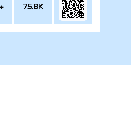
+
75.8K