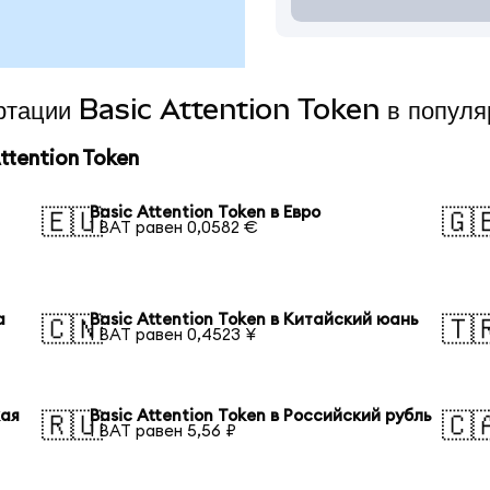
ертации Basic Attention Token в попул
tention Token
Basic Attention Token в Евро
🇪🇺
🇬
1 BAT равен 0,0582 €
а
Basic Attention Token в Китайский юань
🇨🇳
🇹
1 BAT равен 0,4523 ¥
кая
Basic Attention Token в Российский рубль
🇷🇺
🇨
1 BAT равен 5,56 ₽