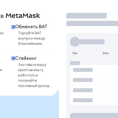
T в MetaMask
Торговать
Обменять BAT
на
Торгуйте BAT
внутри и между
блокчейнами.
15м
30м
Стейкинг
Заставьте вашу
ом
криптовалюту
работать и
получайте
пассивный доход.