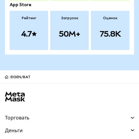
App Store
Рейтинг
Загрузок
Оценок
4.7
50M+
75.8K
EIGEN/BAT
Нижний колонтитул сайта MetaMask
Торговать
Торговля
Деньги
Swaps
Покупайте