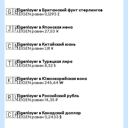
Eigenlayer в Британский фунт стерлингов
🇬🇧
1 EIGEN равен 0,1293 £
Eigenlayer в Японская иена
🇯🇵
1 EIGEN равен 27,53 ¥
Eigenlayer в Китайский юань
🇨🇳
1 EIGEN равен 1,18 ¥
Eigenlayer в Турецкая лира
🇹🇷
1 EIGEN равен 8,32 ₺
Eigenlayer в Южнокорейская вона
🇰🇷
1 EIGEN равен 245,64 ₩
Eigenlayer в Российский рубль
🇷🇺
1 EIGEN равен 14,35 ₽
Eigenlayer в Канадский доллар
🇨🇦
1 EIGEN равен 0,2433 $