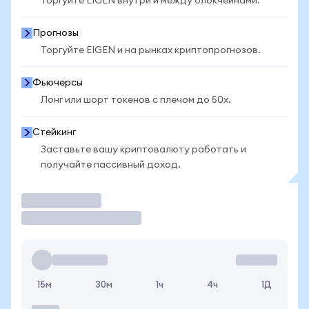
Торгуйте EIGEN внутри и между блокчейнами.
Прогнозы
Торгуйте EIGEN и на рынках криптопрогнозов.
Фьючерсы
Лонг или шорт токенов с плечом до 50x.
Стейкинг
Заставьте вашу криптовалюту работать и
получайте пассивный доход.
Торговать
15м
30м
1ч
4ч
1Д