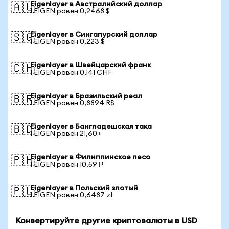
Eigenlayer в Австралийский доллар
🇦🇺
1 EIGEN равен 0,2468 $
Eigenlayer в Сингапурский доллар
🇸🇬
1 EIGEN равен 0,223 $
Eigenlayer в Швейцарский франк
🇨🇭
1 EIGEN равен 0,141 CHF
Eigenlayer в Бразильский реал
🇧🇷
1 EIGEN равен 0,8894 R$
Eigenlayer в Бангладешская така
🇧🇩
1 EIGEN равен 21,60 ৳
Eigenlayer в Филиппинское песо
🇵🇭
1 EIGEN равен 10,59 ₱
Eigenlayer в Польский злотый
🇵🇱
1 EIGEN равен 0,6487 zł
Конвертируйте другие криптовалюты в USD