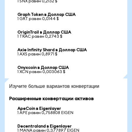
1 SNX равен 0,2132 $
Graph Token в Доллар США
1 GRT равен 0,0144 $
OriginTrail в Доллар США
1 TRAC равен 0,2743 $
Axie Infinity Shard в Доллар США
1 AXS равен 0,8971 $
Onyxcoin в Доллар США
1 XCN равен 0,003063 $
Изучите больше вариантов конвертации
Расширенные конвертации активов
ApeCoin в Eigenlayer
1 APE равен 0,758808 EIGEN
Decentraland в Eigenlayer
1 MANA равен 0,377897 EIGEN