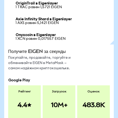
OriginTrail в Eigenlayer
1 TRAC равен 1,5721 EIGEN
Axie Infinity Shard в Eigenlayer
1 AXS равен 5,1421 EIGEN
Onyxcoin в Eigenlayer
1 XCN равен 0,017557 EIGEN
Получите EIGEN за секунды
Покупайте, продавайте, торгуйте и
обменивайте EIGEN в MetaMask —
самом надёжном криптокошельке.
Google Play
Рейтинг
Загрузок
Оценок
4.4
10M+
483.8K