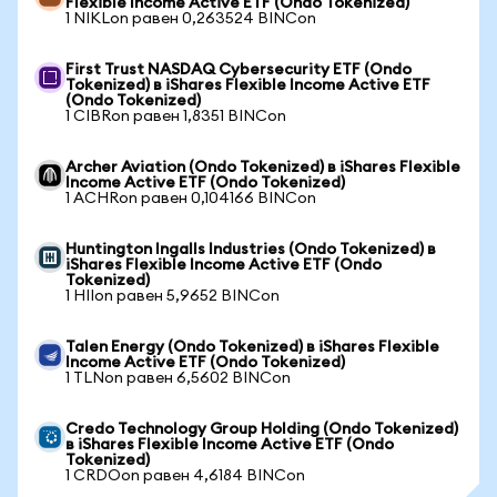
Flexible Income Active ETF (Ondo Tokenized)
1 NIKLon равен 0,263524 BINCon
First Trust NASDAQ Cybersecurity ETF (Ondo
Tokenized) в iShares Flexible Income Active ETF
(Ondo Tokenized)
1 CIBRon равен 1,8351 BINCon
Archer Aviation (Ondo Tokenized) в iShares Flexible
Income Active ETF (Ondo Tokenized)
1 ACHRon равен 0,104166 BINCon
Huntington Ingalls Industries (Ondo Tokenized) в
iShares Flexible Income Active ETF (Ondo
Tokenized)
1 HIIon равен 5,9652 BINCon
Talen Energy (Ondo Tokenized) в iShares Flexible
Income Active ETF (Ondo Tokenized)
1 TLNon равен 6,5602 BINCon
Credo Technology Group Holding (Ondo Tokenized)
в iShares Flexible Income Active ETF (Ondo
Tokenized)
1 CRDOon равен 4,6184 BINCon