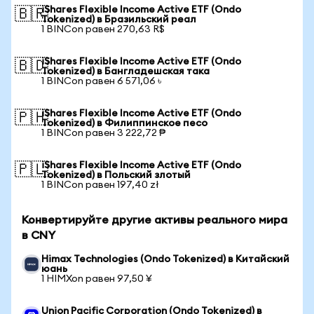
iShares Flexible Income Active ETF (Ondo
🇧🇷
Tokenized) в Бразильский реал
1 BINCon равен 270,63 R$
iShares Flexible Income Active ETF (Ondo
🇧🇩
Tokenized) в Бангладешская така
1 BINCon равен 6 571,06 ৳
iShares Flexible Income Active ETF (Ondo
🇵🇭
Tokenized) в Филиппинское песо
1 BINCon равен 3 222,72 ₱
iShares Flexible Income Active ETF (Ondo
🇵🇱
Tokenized) в Польский злотый
1 BINCon равен 197,40 zł
Конвертируйте другие активы реального мира
в CNY
Himax Technologies (Ondo Tokenized) в Китайский
юань
1 HIMXon равен 97,50 ¥
Union Pacific Corporation (Ondo Tokenized) в