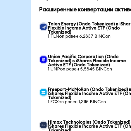
Расширенные конвертации актив
Talen Energy (Ondo Tokenized) в iShar
Flexible Income Active ETF (Ondo
Tokenized)
1 TLNon равен 6,2837 BINCon
Union Pacific Corporation (Ondo
Tokenized) в iShares Flexible Income
Active ETF (Ondo Tokenized)
1 UNPon равен 5,5845 BINCon
Freeport-McMoRan (Ondo Tokenized) 
iShares Flexible Income Active ETF (O
Tokenized)
1 FCXon равен 1,3115 BINCon
Himax Technologies (Ondo Tokenized)
iShares Flexible Income Active ETF (O
Tokenized)