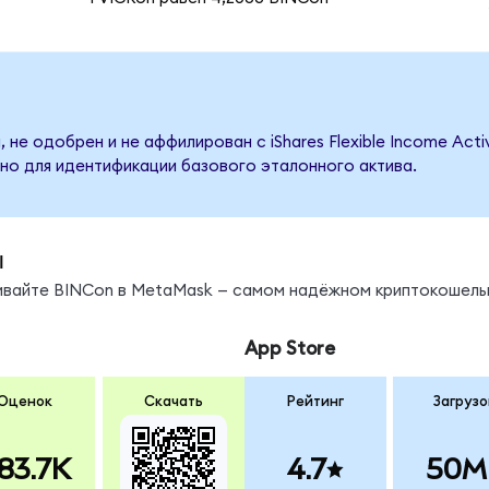
 не одобрен и не аффилирован с iShares Flexible Income Act
но для идентификации базового эталонного актива.
ы
нивайте BINCon в MetaMask — самом надёжном криптокошель
App Store
Оценок
Скачать
Рейтинг
Загрузо
83.7K
4.7
50M