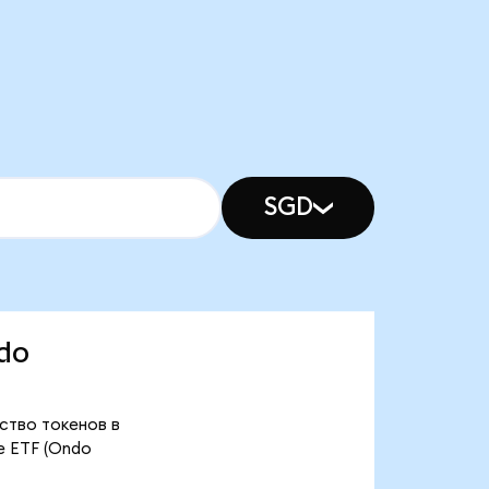
SGD
ndo
ество токенов в
e ETF (Ondo