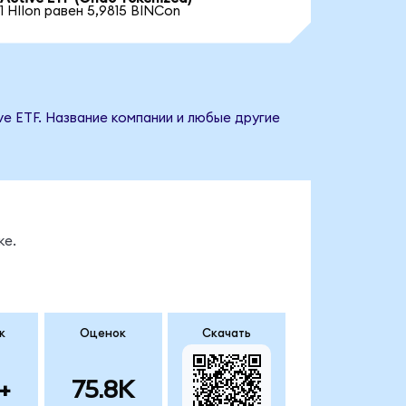
1 HIIon равен 5,9815 BINCon
ive ETF. Название компании и любые другие
ке.
к
Оценок
Скачать
+
75.8K