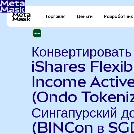
Торговля
Деньги
Разработчик
Конвертировать
iShares Flexib
Income Activ
(Ondo Tokeniz
Сингапурский д
(BINCon в SG