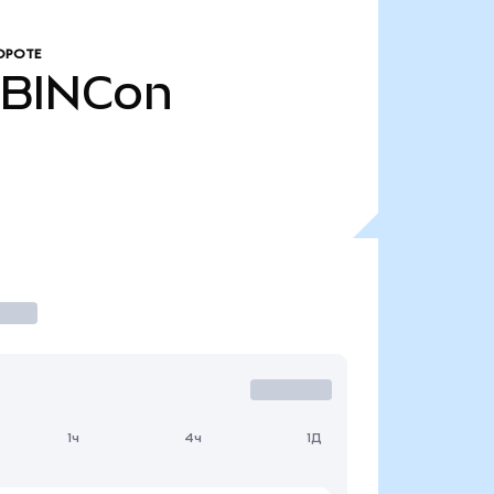
ОРОТЕ
BINCon
1ч
4ч
1Д