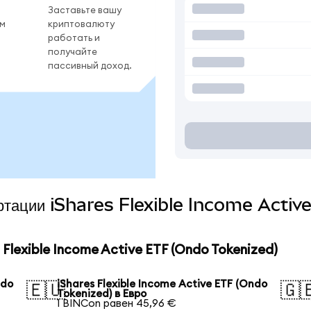
Заставьте вашу
ом
криптовалюту
работать и
получайте
пассивный доход.
вертации iShares Flexible Income Acti
lexible Income Active ETF (Ondo Tokenized)
ndo
iShares Flexible Income Active ETF (Ondo
🇪🇺
🇬
Tokenized) в Евро
1 BINCon равен 45,96 €