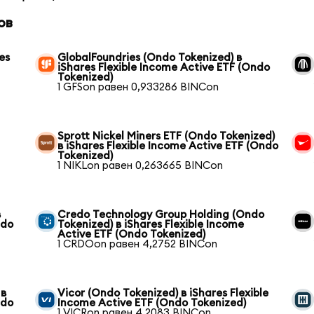
ов
es
GlobalFoundries (Ondo Tokenized) в
iShares Flexible Income Active ETF (Ondo
Tokenized)
1 GFSon равен 0,933286 BINCon
Sprott Nickel Miners ETF (Ondo Tokenized)
в iShares Flexible Income Active ETF (Ondo
Tokenized)
1 NIKLon равен 0,263665 BINCon
в
Credo Technology Group Holding (Ondo
ndo
Tokenized) в iShares Flexible Income
Active ETF (Ondo Tokenized)
1 CRDOon равен 4,2752 BINCon
 в
Vicor (Ondo Tokenized) в iShares Flexible
ndo
Income Active ETF (Ondo Tokenized)
1 VICRon равен 4,2083 BINCon