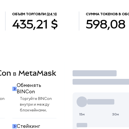
ОБЪЕМ ТОРГОВЛИ
(24 Ч)
СУММА ТОКЕНОВ В ОБ
435,21 $
598,08
NCon в MetaMask
Торговать
Обменять
BINCon
Con
Торгуйте BINCon
внутри и между
блокчейнами.
15м
30м
Стейкинг