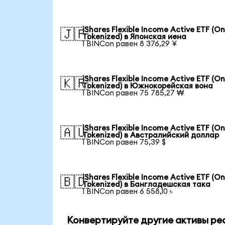
iShares Flexible Income Active ETF (O
🇯🇵
Tokenized) в Японская иена
1 BINCon равен 8 376,29 ¥
iShares Flexible Income Active ETF (O
🇰🇷
Tokenized) в Южнокорейская вона
1 BINCon равен 75 785,27 ₩
iShares Flexible Income Active ETF (O
🇦🇺
Tokenized) в Австралийский доллар
1 BINCon равен 75,39 $
iShares Flexible Income Active ETF (O
🇧🇩
Tokenized) в Бангладешская така
1 BINCon равен 6 558,10 ৳
Конвертируйте другие активы ре