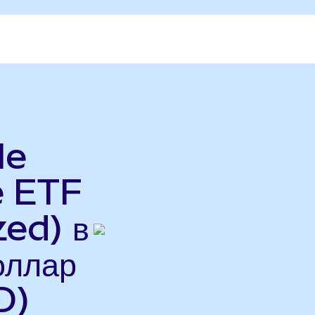
le
e ETF
ed) в
оллар
D)