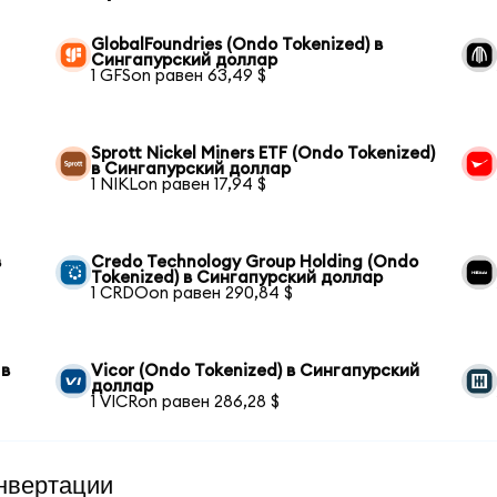
GlobalFoundries (Ondo Tokenized) в
Сингапурский доллар
1 GFSon равен 63,49 $
Sprott Nickel Miners ETF (Ondo Tokenized)
в Сингапурский доллар
1 NIKLon равен 17,94 $
в
Credo Technology Group Holding (Ondo
Tokenized) в Сингапурский доллар
1 CRDOon равен 290,84 $
 в
Vicor (Ondo Tokenized) в Сингапурский
доллар
1 VICRon равен 286,28 $
нвертации