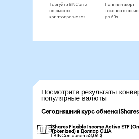
Торгуйте BINCon и
Лонг или шорт
на рынках
токенов с плеч
криптопрогнозов.
до 50x.
Посмотрите результаты кон
популярные валюты
Сегодняшний курс обмена iShares F
iShares Flexible Income Active ETF (O
🇺🇸
Tokenized) в Доллар США
1 BINCon равен 53,06 $