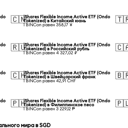
ndo
iShares Flexible Income Active ETF (Ondo
🇨🇳
🇹
Tokenized) в Китайский юань
1 BINCon равен 358,17 ¥
ndo
iShares Flexible Income Active ETF (Ondo
🇷🇺
🇨
Tokenized) в Российский рубль
1 BINCon равен 4 327,02 ₽
ndo
iShares Flexible Income Active ETF (Ondo
🇨🇭
🇧
Tokenized) в Швейцарский франк
1 BINCon равен 42,91 CHF
ndo
iShares Flexible Income Active ETF (Ondo
🇵🇭
🇵
Tokenized) в Филиппинское песо
1 BINCon равен 3 229,12 ₱
ального мира в SGD