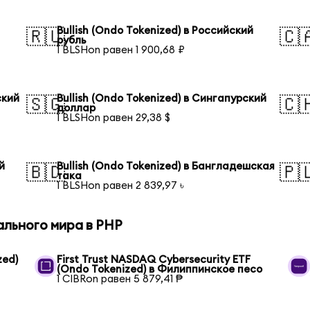
Bullish (Ondo Tokenized) в Российский
🇷🇺
🇨
рубль
1 BLSHon равен 1 900,68 ₽
ский
Bullish (Ondo Tokenized) в Сингапурский
🇸🇬
🇨
доллар
1 BLSHon равен 29,38 $
й
Bullish (Ondo Tokenized) в Бангладешская
🇧🇩
🇵
така
1 BLSHon равен 2 839,97 ৳
ального мира в PHP
zed)
First Trust NASDAQ Cybersecurity ETF
(Ondo Tokenized) в Филиппинское песо
1 CIBRon равен 5 879,41 ₱