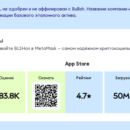
 не одобрен и не аффилирован с Bullish. Название компании
кации базового эталонного актива.
ы
нивайте BLSHon в MetaMask — самом надёжном криптокошель
App Store
Оценок
Скачать
Рейтинг
Загрузо
83.8K
4.7
50M