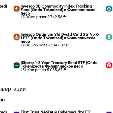
zed)
Invesco DB Commodity Index Tracking
Fund (Ondo Tokenized) в Филиппинское
песо
1 DBCon равен 1 749,58 ₱
Invesco Optimum Yld Dvsfd Cmd Str No K-
1 ETF (Ondo Tokenized) в Филиппинское
песо
1 PDBCon равен 1 047,07 ₱
iShares 1-3 Year Treasury Bond ETF (Ondo
Tokenized) в Филиппинское песо
1 SHYon равен 5 035,67 ₱
нвертации
ов
zed)
First Trust NASDAQ Cybersecurity ETF