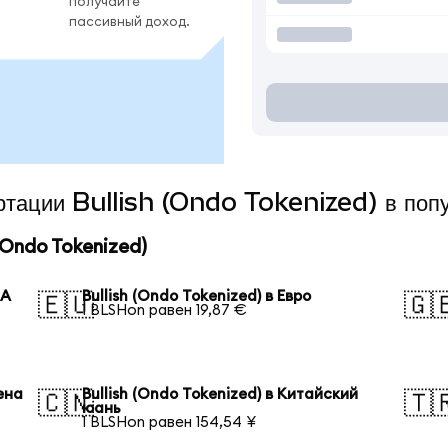
получайте
пассивный доход.
ертации Bullish (Ondo Tokenized) в поп
(Ondo Tokenized)
ША
Bullish (Ondo Tokenized) в Евро
🇪🇺
🇬
1 BLSHon равен 19,87 €
иена
Bullish (Ondo Tokenized) в Китайский
🇨🇳
🇹
юань
1 BLSHon равен 154,54 ¥