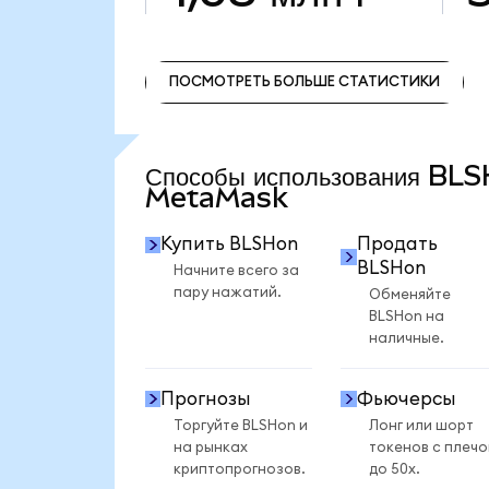
ПОСМОТРЕТЬ БОЛЬШЕ СТАТИСТИКИ
ПОСМОТРЕТЬ БОЛЬШЕ СТАТИСТИКИ
Способы использования BL
MetaMask
Купить BLSHon
Продать
BLSHon
Начните всего за
пару нажатий.
Обменяйте
BLSHon на
наличные.
Прогнозы
Фьючерсы
Торгуйте BLSHon и
Лонг или шорт
на рынках
токенов с плеч
криптопрогнозов.
до 50x.