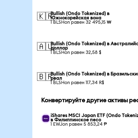
Bullish (Ondo Tokenized) в
🇰🇷
Южнокорейская вона
1 BLSHon равен 32 495,15 ₩
Bullish (Ondo Tokenized) в Австралий
🇦🇺
доллар
1 BLSHon равен 32,58 $
Bullish (Ondo Tokenized) в Бразильски
🇧🇷
реал
1 BLSHon равен 117,34 R$
Конвертируйте другие активы ре
iShares MSCI Japan ETF (Ondo Tokeni
в Филиппинское песо
1 EWJon равен 5 853,24 ₱