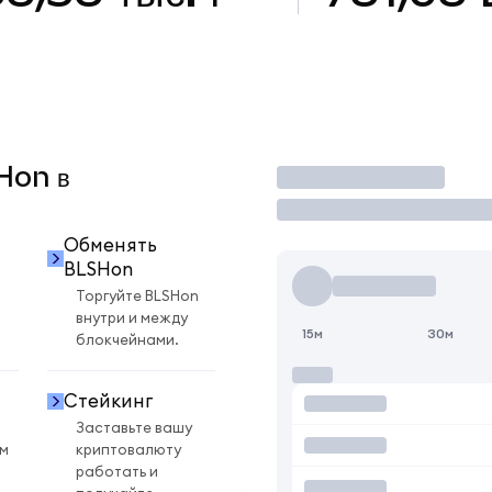
SHon в
Торговать
Обменять
BLSHon
Торгуйте BLSHon
внутри и между
15м
30м
блокчейнами.
Стейкинг
Заставьте вашу
ом
криптовалюту
работать и