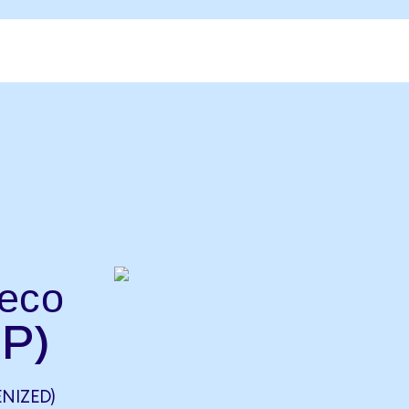
есо
P)
NIZED)