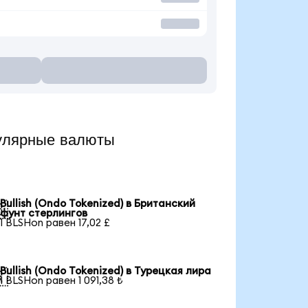
улярные валюты
Bullish (Ondo Tokenized) в Британский

фунт стерлингов
1 BLSHon равен 17,02 £
Bullish (Ondo Tokenized) в Турецкая лира

1 BLSHon равен 1 091,38 ₺