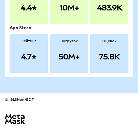
4.4
10M+
483.9K
App Store
Рейтинг
Загрузок
Оценок
4.7
50M+
75.8K
BLSHon/BDT
Нижний колонтитул сайта MetaMask