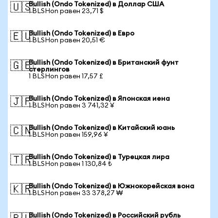
Bullish (Ondo Tokenized) в Доллар США
🇺🇸
1 BLSHon равен 23,71 $
Bullish (Ondo Tokenized) в Евро
🇪🇺
1 BLSHon равен 20,51 €
Bullish (Ondo Tokenized) в Британский фунт
🇬🇧
стерлингов
1 BLSHon равен 17,57 £
Bullish (Ondo Tokenized) в Японская иена
🇯🇵
1 BLSHon равен 3 741,32 ¥
Bullish (Ondo Tokenized) в Китайский юань
🇨🇳
1 BLSHon равен 159,96 ¥
Bullish (Ondo Tokenized) в Турецкая лира
🇹🇷
1 BLSHon равен 1 130,84 ₺
Bullish (Ondo Tokenized) в Южнокорейская вона
🇰🇷
1 BLSHon равен 33 378,27 ₩
Bullish (Ondo Tokenized) в Российский рубль