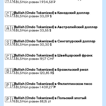
🇷🇺
1 BLSHon равен 1 934,58 ₽
Bullish (Ondo Tokenized) в Канадский доллар
🇨🇦
1 BLSHon равен 33,09 $
Bullish (Ondo Tokenized) в Австралийский доллар
🇦🇺
1 BLSHon равен 33,55 $
Bullish (Ondo Tokenized) в Сингапурский доллар
🇸🇬
1 BLSHon равен 30,30 $
Bullish (Ondo Tokenized) в Швейцарский франк
🇨🇭
1 BLSHon равен 19,17 CHF
Bullish (Ondo Tokenized) в Бразильский реал
🇧🇷
1 BLSHon равен 120,85 R$
Bullish (Ondo Tokenized) в Филиппинское песо
🇵🇭
1 BLSHon равен 1 439,27 ₱
Bullish (Ondo Tokenized) в Польский злотый
🇵🇱
1 BLSHon равен 88,15 zł