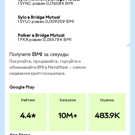
1 SYNC равен 0,176084 BMI
Sylo в Bridge Mutual
1 SYLO равен 0,009209 BMI
Polker в Bridge Mutual
1 PKR равен 0,055784 BMI
Получите BMI за секунды
Покупайте, продавайте, торгуйте и
обменивайте BMI в MetaMask — самом
надёжном криптокошельке.
Google Play
Рейтинг
Загрузок
Оценок
4.4
10M+
483.9K