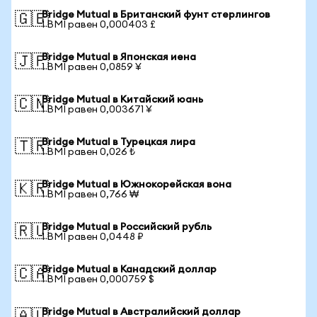
Bridge Mutual в Британский фунт стерлингов
🇬🇧
1 BMI равен 0,000403 £
Bridge Mutual в Японская иена
🇯🇵
1 BMI равен 0,0859 ¥
Bridge Mutual в Китайский юань
🇨🇳
1 BMI равен 0,003671 ¥
Bridge Mutual в Турецкая лира
🇹🇷
1 BMI равен 0,026 ₺
Bridge Mutual в Южнокорейская вона
🇰🇷
1 BMI равен 0,766 ₩
Bridge Mutual в Российский рубль
🇷🇺
1 BMI равен 0,0448 ₽
Bridge Mutual в Канадский доллар
🇨🇦
1 BMI равен 0,000759 $
Bridge Mutual в Австралийский доллар