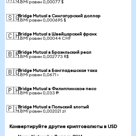
🇦🇺
1 BMI равен 0,00077 $
Bridge Mutual в Сингапурский доллар
🇸🇬
1 BMI равен 0,000695 $
Bridge Mutual в Швейцарский франк
🇨🇭
1 BMI равен 0,00044 CHF
Bridge Mutual в Бразильский реал
🇧🇷
1 BMI равен 0,002773 R$
Bridge Mutual в Бангладешская така
🇧🇩
1 BMI равен 0,0671 ৳
Bridge Mutual в Филиппинское песо
🇵🇭
1 BMI равен 0,033 ₱
Bridge Mutual в Польский злотый
🇵🇱
1 BMI равен 0,002021 zł
Конвертируйте другие криптовалюты в USD