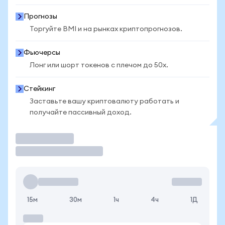
Прогнозы
Торгуйте BMI и на рынках криптопрогнозов.
Фьючерсы
Лонг или шорт токенов с плечом до 50x.
Стейкинг
Заставьте вашу криптовалюту работать и
получайте пассивный доход.
Торговать
15м
30м
1ч
4ч
1Д