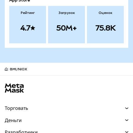
App Store
Рейтинг
Загрузок
Оценок
4.7
50M+
75.8K
BMI/NIOX
Нижний колонтитул сайта MetaMask
Торговать
Торговля
Деньги
Swaps
Покупайте
Разработчики