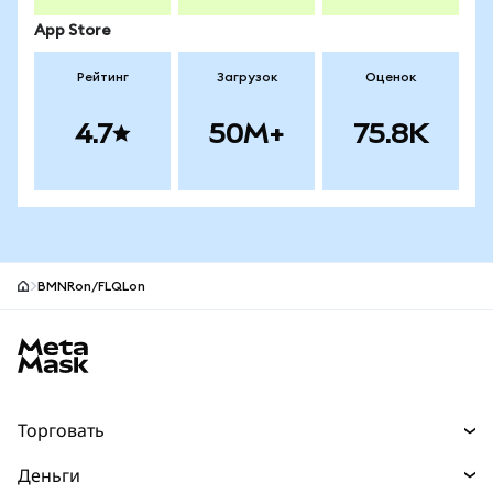
App Store
Рейтинг
Загрузок
Оценок
4.7
50M+
75.8K
BMNRon/FLQLon
Нижний колонтитул сайта MetaMask
Торговать
Торговля
Деньги