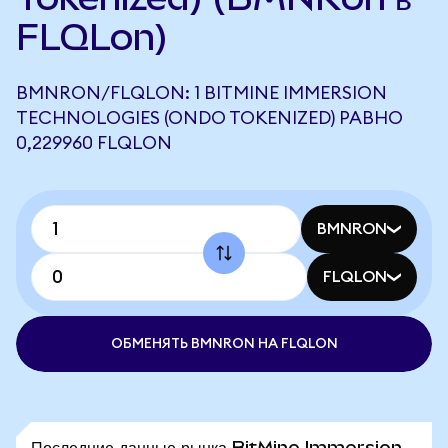
FLQLon)
BMNRON/FLQLON: 1 BITMINE IMMERSION
TECHNOLOGIES (ONDO TOKENIZED) РАВНО
0,229960 FLQLON
BMNRON
FLQLON
ОБМЕНЯТЬ BMNRON НА FLQLON
Последние данные рынка BitMine Immersion