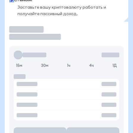
Стейкинг
Заставьте вашу криптовалюту работать и
получайте пассивный доход.
Торговать
15м
30м
1ч
4ч
1Д