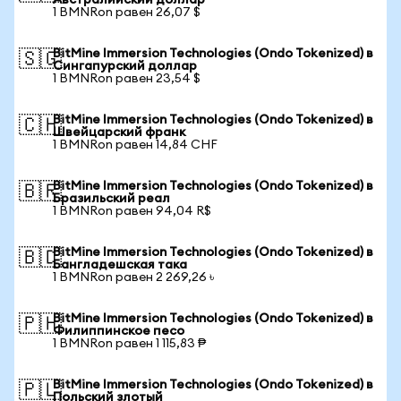
Австралийский доллар
1 BMNRon равен 26,07 $
BitMine Immersion Technologies (Ondo Tokenized) в
🇸🇬
Сингапурский доллар
1 BMNRon равен 23,54 $
BitMine Immersion Technologies (Ondo Tokenized) в
🇨🇭
Швейцарский франк
1 BMNRon равен 14,84 CHF
BitMine Immersion Technologies (Ondo Tokenized) в
🇧🇷
Бразильский реал
1 BMNRon равен 94,04 R$
BitMine Immersion Technologies (Ondo Tokenized) в
🇧🇩
Бангладешская така
1 BMNRon равен 2 269,26 ৳
BitMine Immersion Technologies (Ondo Tokenized) в
🇵🇭
Филиппинское песо
1 BMNRon равен 1 115,83 ₱
BitMine Immersion Technologies (Ondo Tokenized) в
🇵🇱
Польский злотый