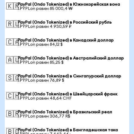
PayPal (Ondo Tokenized) в Южнокорейская вона
🇰🇷
1 PYPLon равен 85 000,4 ₩
PayPal (Ondo Tokenized) в Российский рубль
🇷🇺
1 PYPLon равен 4 930,59 ₽
PayPal (Ondo Tokenized) в Канадский доллар
🇨🇦
1 PYPLon равен 84,12 $
PayPal (Ondo Tokenized) в Австралийский доллар
🇦🇺
1 PYPLon равен 85,25 $
PayPal (Ondo Tokenized) в Сингапурский доллар
🇸🇬
1 PYPLon равен 76,89 $
PayPal (Ondo Tokenized) в Швейцарский франк
🇨🇭
1 PYPLon равен 48,64 CHF
PayPal (Ondo Tokenized) в Бразильский реал
🇧🇷
1 PYPLon равен 306,77 R$
PayPal (Ondo Tokenized) в Бангладешская така
🇧🇩