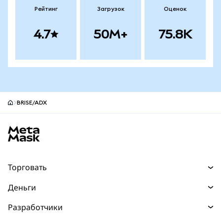
Рейтинг
Загрузок
Оценок
4.7
50M+
75.8K
BRISE/ADX
Нижний колонтитул сайта MetaMask
Торговать
Торговля
Деньги
Swaps
Покупайте
Разработчики
Прогнозы
НОВИНКА
Карта
Документация для разработчиков