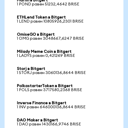
Marlin в Bitgert
1 POND равен 51232,4642 BRISE
ETHLend Token в Bitgert
1 LEND равен 10805926,2301 BRISE
OmiseGO в Bitgert
1 OMG равен 3048667,6247 BRISE
Milady Meme Coin в Bitgert
1 LADYS равен 0,421269 BRISE
Storj в Bitgert
1 STORJ равен 3060136,8644 BRISE
PolkastarterToken в Bitgert
1 POLS равен 3717580,2368 BRISE
Inverse Finance в Bitgert
1 INV равен 646000136,8644 BRISE
DAO Maker в Bitgert
1 DAO равен 1430166,9746 BRISE