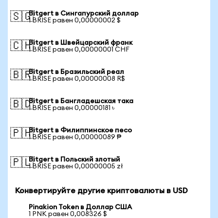
Bitgert в Сингапурский доллар
🇸🇬
1 BRISE равен 0,00000002 $
Bitgert в Швейцарский франк
🇨🇭
1 BRISE равен 0,00000001 CHF
Bitgert в Бразильский реал
🇧🇷
1 BRISE равен 0,00000008 R$
Bitgert в Бангладешская така
🇧🇩
1 BRISE равен 0,00000181 ৳
Bitgert в Филиппинское песо
🇵🇭
1 BRISE равен 0,00000089 ₱
Bitgert в Польский злотый
🇵🇱
1 BRISE равен 0,00000005 zł
Конвертируйте другие криптовалюты в USD
Pinakion Token в Доллар США
1 PNK равен 0,008326 $