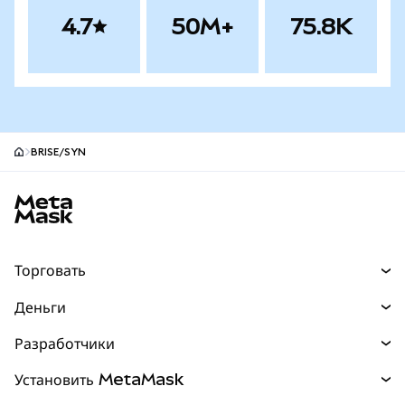
4.7
50M+
75.8K
BRISE/SYN
Нижний колонтитул сайта MetaMask
Торговать
Торговля
Деньги
Swaps
Покупайте
Разработчики
Прогнозы
НОВИНКА
Карта
Документация для разработчиков
Установить MetaMask
Перпы
НОВИНКА
mUSD
НОВИНКА
Инфопанель
Защита транзакций