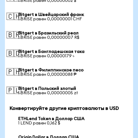
1 BRISE равен 0,00000002 $
Bitgert в Швейцарский франк
🇨🇭
1 BRISE равен 0,00000001 CHF
Bitgert в Бразильский реал
🇧🇷
1 BRISE равен 0,00000007 R$
Bitgert в Бангладешская така
🇧🇩
1 BRISE равен 0,00000179 ৳
Bitgert в Филиппинское песо
🇵🇭
1 BRISE равен 0,00000088 ₱
Bitgert в Польский злотый
🇵🇱
1 BRISE равен 0,00000005 zł
Конвертируйте другие криптовалюты в USD
ETHLend Token в Доллар США
1 LEND равен 0,162 $
Origin Dollar в Доллар США