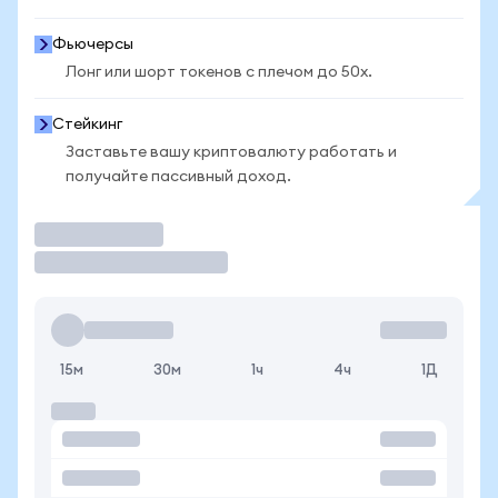
Фьючерсы
Лонг или шорт токенов с плечом до 50x.
Стейкинг
Заставьте вашу криптовалюту работать и
получайте пассивный доход.
Торговать
15м
30м
1ч
4ч
1Д