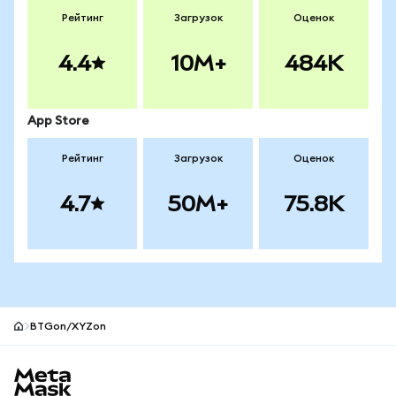
Рейтинг
Загрузок
Оценок
4.4
10M+
484K
App Store
Рейтинг
Загрузок
Оценок
4.7
50M+
75.8K
BTGon/XYZon
Нижний колонтитул сайта MetaMask