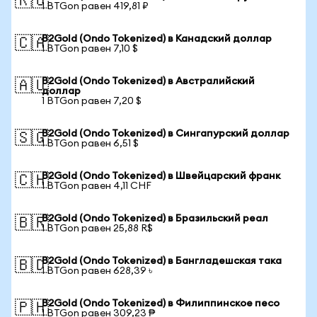
🇷🇺
1 BTGon равен 419,81 ₽
B2Gold (Ondo Tokenized) в Канадский доллар
🇨🇦
1 BTGon равен 7,10 $
B2Gold (Ondo Tokenized) в Австралийский
🇦🇺
доллар
1 BTGon равен 7,20 $
B2Gold (Ondo Tokenized) в Сингапурский доллар
🇸🇬
1 BTGon равен 6,51 $
B2Gold (Ondo Tokenized) в Швейцарский франк
🇨🇭
1 BTGon равен 4,11 CHF
B2Gold (Ondo Tokenized) в Бразильский реал
🇧🇷
1 BTGon равен 25,88 R$
B2Gold (Ondo Tokenized) в Бангладешская така
🇧🇩
1 BTGon равен 628,39 ৳
B2Gold (Ondo Tokenized) в Филиппинское песо
🇵🇭
1 BTGon равен 309,23 ₱