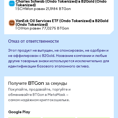
Charles Schwab (Ondo Tokenized) в B2Gold (Ondo
Tokenized)
1 SCHWon равен 21,1984 BTGon
VanEck Oil Services ETF (Ondo Tokenized) в B2Gold
(Ondo Tokenized)
1 OIHon равен 77,0275 BTGon
Отказ от ответственности
Этот продукт не выпущен, не спонсирован, не одобрен и
не аффилирован с B2Gold. Название компании и любые
другие товарные знаки используются исключительно для
идентификации базового эталонного актива.
Получите BTGon за секунды
Покупайте, продавайте, торгуйте и
обменивайте BTGon в MetaMask —
самом надёжном криптокошельке.
Google Play