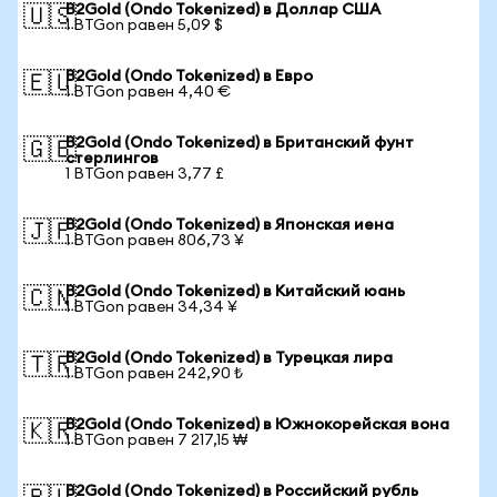
B2Gold (Ondo Tokenized) в Доллар США
🇺🇸
1 BTGon равен 5,09 $
B2Gold (Ondo Tokenized) в Евро
🇪🇺
1 BTGon равен 4,40 €
B2Gold (Ondo Tokenized) в Британский фунт
🇬🇧
стерлингов
1 BTGon равен 3,77 £
B2Gold (Ondo Tokenized) в Японская иена
🇯🇵
1 BTGon равен 806,73 ¥
B2Gold (Ondo Tokenized) в Китайский юань
🇨🇳
1 BTGon равен 34,34 ¥
B2Gold (Ondo Tokenized) в Турецкая лира
🇹🇷
1 BTGon равен 242,90 ₺
B2Gold (Ondo Tokenized) в Южнокорейская вона
🇰🇷
1 BTGon равен 7 217,15 ₩
B2Gold (Ondo Tokenized) в Российский рубль