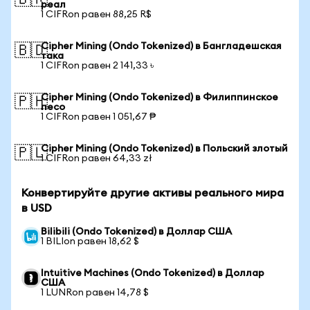
🇧🇷
реал
1 CIFRon равен 88,25 R$
Cipher Mining (Ondo Tokenized) в Бангладешская
🇧🇩
така
1 CIFRon равен 2 141,33 ৳
Cipher Mining (Ondo Tokenized) в Филиппинское
🇵🇭
песо
1 CIFRon равен 1 051,67 ₱
Cipher Mining (Ondo Tokenized) в Польский злотый
🇵🇱
1 CIFRon равен 64,33 zł
Конвертируйте другие активы реального мира
в USD
Bilibili (Ondo Tokenized) в Доллар США
1 BILIon равен 18,62 $
Intuitive Machines (Ondo Tokenized) в Доллар
США
1 LUNRon равен 14,78 $