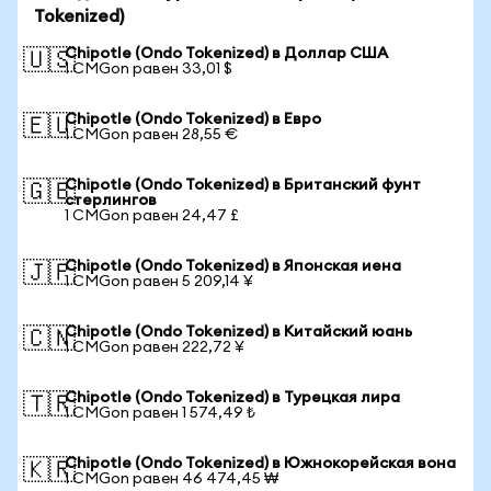
Tokenized)
Chipotle (Ondo Tokenized) в Доллар США
🇺🇸
1 CMGon равен 33,01 $
Chipotle (Ondo Tokenized) в Евро
🇪🇺
1 CMGon равен 28,55 €
Chipotle (Ondo Tokenized) в Британский фунт
🇬🇧
стерлингов
1 CMGon равен 24,47 £
Chipotle (Ondo Tokenized) в Японская иена
🇯🇵
1 CMGon равен 5 209,14 ¥
Chipotle (Ondo Tokenized) в Китайский юань
🇨🇳
1 CMGon равен 222,72 ¥
Chipotle (Ondo Tokenized) в Турецкая лира
🇹🇷
1 CMGon равен 1 574,49 ₺
Chipotle (Ondo Tokenized) в Южнокорейская вона
🇰🇷
1 CMGon равен 46 474,45 ₩