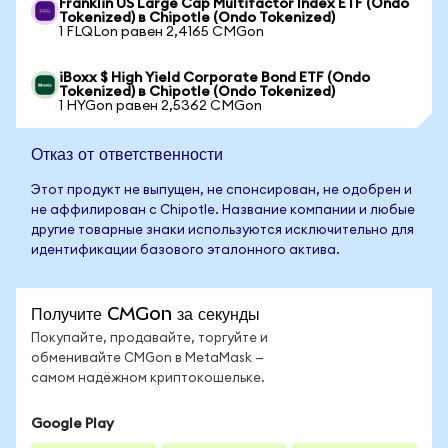
Franklin US Large Cap Multifactor Index ETF (Ondo
Tokenized) в Chipotle (Ondo Tokenized)
1 FLQLon равен 2,4165 CMGon
iBoxx $ High Yield Corporate Bond ETF (Ondo
Tokenized) в Chipotle (Ondo Tokenized)
1 HYGon равен 2,5362 CMGon
Отказ от ответственности
Этот продукт не выпущен, не спонсирован, не одобрен и
не аффилирован с Chipotle. Название компании и любые
другие товарные знаки используются исключительно для
идентификации базового эталонного актива.
Получите CMGon за секунды
Покупайте, продавайте, торгуйте и
обменивайте CMGon в MetaMask —
самом надёжном криптокошельке.
Google Play