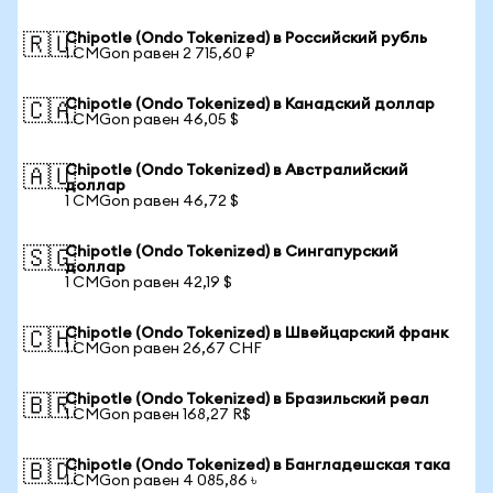
Chipotle (Ondo Tokenized) в Российский рубль
🇷🇺
1 CMGon равен 2 715,60 ₽
Chipotle (Ondo Tokenized) в Канадский доллар
🇨🇦
1 CMGon равен 46,05 $
Chipotle (Ondo Tokenized) в Австралийский
🇦🇺
доллар
1 CMGon равен 46,72 $
Chipotle (Ondo Tokenized) в Сингапурский
🇸🇬
доллар
1 CMGon равен 42,19 $
Chipotle (Ondo Tokenized) в Швейцарский франк
🇨🇭
1 CMGon равен 26,67 CHF
Chipotle (Ondo Tokenized) в Бразильский реал
🇧🇷
1 CMGon равен 168,27 R$
Chipotle (Ondo Tokenized) в Бангладешская така
🇧🇩
1 CMGon равен 4 085,86 ৳