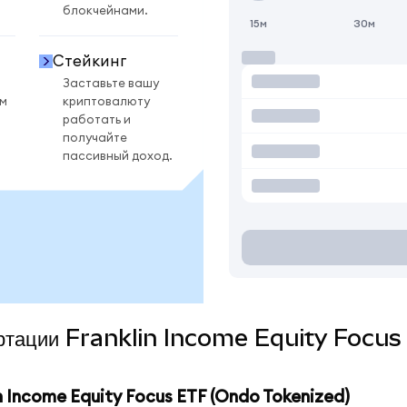
блокчейнами.
15м
30м
Стейкинг
Заставьте вашу
ом
криптовалюту
работать и
получайте
пассивный доход.
вертации Franklin Income Equity Focu
 Income Equity Focus ETF (Ondo Tokenized)