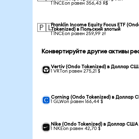
1 INCEon равен 356,43 R$
Franklin Income Equity Focus ETF (Ond
🇵🇱
Tokenized) в Польский злотый
1 INCEon равен 259,99 zł
Конвертируйте другие активы ре
Vertiv (Ondo Tokenized) в Доллар С
1 VRTon равен 275,21 $
Corning (Ondo Tokenized) в Доллар 
1 GLWon равен 166,44 $
Nike (Ondo Tokenized) в Доллар США
1 NKEon равен 42,70 $