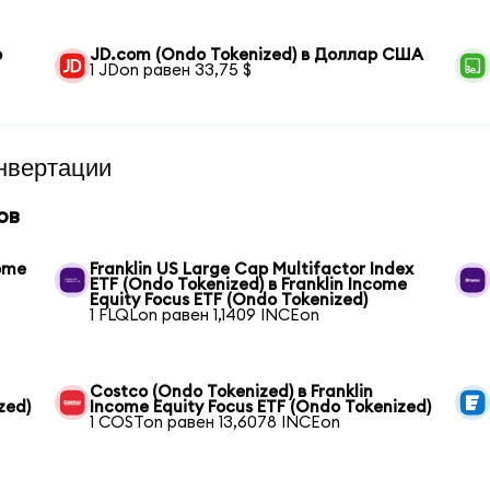
р
JD.com (Ondo Tokenized) в Доллар США
1 JDon равен 33,75 $
нвертации
ов
come
Franklin US Large Cap Multifactor Index
ETF (Ondo Tokenized) в Franklin Income
Equity Focus ETF (Ondo Tokenized)
1 FLQLon равен 1,1409 INCEon
Costco (Ondo Tokenized) в Franklin
zed)
Income Equity Focus ETF (Ondo Tokenized)
1 COSTon равен 13,6078 INCEon