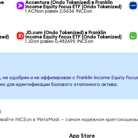
me
Accenture (Ondo Tokenized) в Franklin
Income Equity Focus ETF (Ondo Tokenized)
1 ACNon равен 2,5636 INCEon
n
JD.com (Ondo Tokenized) в Franklin
zed)
Income Equity Focus ETF (Ondo Tokenized)
1 JDon равен 0,482695 INCEon
 не одобрен и не аффилирован с Franklin Income Equity Focu
но для идентификации базового эталонного актива.
ы
нивайте INCEon в MetaMask — самом надёжном криптокошель
App Store