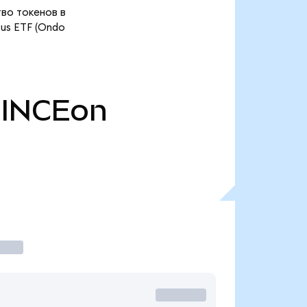
тво токенов в
cus ETF (Ondo
INCEon