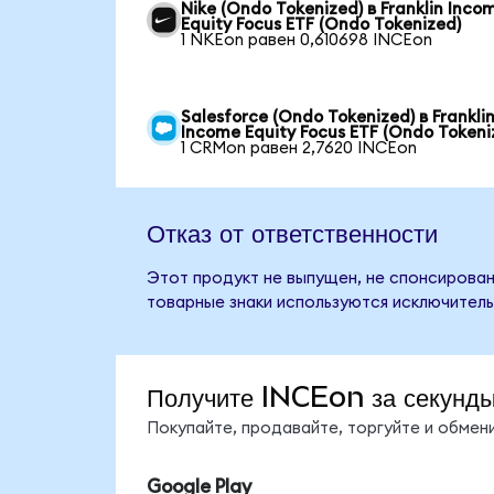
Nike (Ondo Tokenized) в Franklin Inco
Equity Focus ETF (Ondo Tokenized)
1 NKEon равен 0,610698 INCEon
Salesforce (Ondo Tokenized) в Frankli
Income Equity Focus ETF (Ondo Tokeni
1 CRMon равен 2,7620 INCEon
Отказ от ответственности
Этот продукт не выпущен, не спонсирован,
товарные знаки используются исключитель
Получите INCEon за секунд
Покупайте, продавайте, торгуйте и обме
Google Play