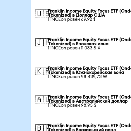
Franklin Income Equity Focus ETF (Ond
🇺🇸
Tokenized) в Доллар США
1 INCEon равен 69,92 $
Franklin Income Equity Focus ETF (Ond
🇯🇵
Tokenized) в Японская иена
1 INCEon равен 11 033,8 ¥
Franklin Income Equity Focus ETF (Ond
🇰🇷
Tokenized) в Южнокорейская вона
1 INCEon равен 98 439,73 ₩
Franklin Income Equity Focus ETF (Ond
🇦🇺
Tokenized) в Австралийский доллар
1 INCEon равен 98,95 $
Franklin Income Equity Focus ETF (Ond
🇧🇷
Tokenized) в Бразильский реал