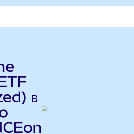
me
 ETF
ed) в
do
INCEon