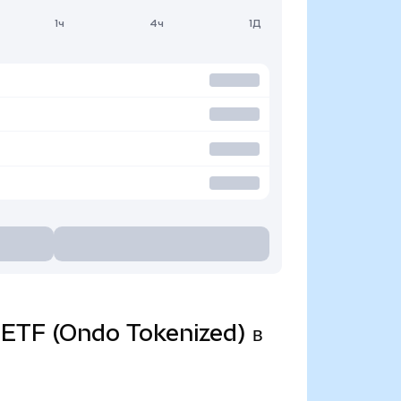
1ч
4ч
1Д
s ETF (Ondo Tokenized) в