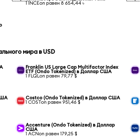
1 INCEon равен 8 654,44 ৳
o
ального мира в USD
ША
Franklin US Large Cap Multifactor Index
ETF (Ondo Tokenized) в Доллар США
1 FLQLon равен 79,77 $
США
Costco (Ondo Tokenized) в Доллар США
1 COSTon равен 951,46 $
Accenture (Ondo Tokenized) в Доллар
США
1 ACNon равен 179,25 $