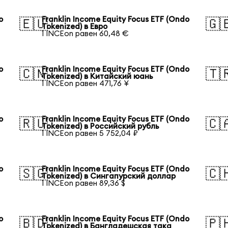
o
Franklin Income Equity Focus ETF (Ondo
🇪🇺
🇬
Tokenized) в Евро
1 INCEon равен 60,48 €
o
Franklin Income Equity Focus ETF (Ondo
🇨🇳
🇹
Tokenized) в Китайский юань
1 INCEon равен 471,76 ¥
o
Franklin Income Equity Focus ETF (Ondo
🇷🇺
🇨
Tokenized) в Российский рубль
1 INCEon равен 5 752,04 ₽
o
Franklin Income Equity Focus ETF (Ondo
🇸🇬
🇨
Tokenized) в Сингапурский доллар
1 INCEon равен 89,36 $
o
Franklin Income Equity Focus ETF (Ondo
🇧🇩
🇵
Tokenized) в Бангладешская така