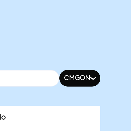
CMGON
do