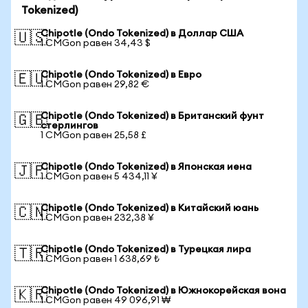
Tokenized)
Chipotle (Ondo Tokenized) в Доллар США
🇺🇸
1 CMGon равен 34,43 $
Chipotle (Ondo Tokenized) в Евро
🇪🇺
1 CMGon равен 29,82 €
Chipotle (Ondo Tokenized) в Британский фунт
🇬🇧
стерлингов
1 CMGon равен 25,58 £
Chipotle (Ondo Tokenized) в Японская иена
🇯🇵
1 CMGon равен 5 434,11 ¥
Chipotle (Ondo Tokenized) в Китайский юань
🇨🇳
1 CMGon равен 232,38 ¥
Chipotle (Ondo Tokenized) в Турецкая лира
🇹🇷
1 CMGon равен 1 638,69 ₺
Chipotle (Ondo Tokenized) в Южнокорейская вона
🇰🇷
1 CMGon равен 49 096,91 ₩