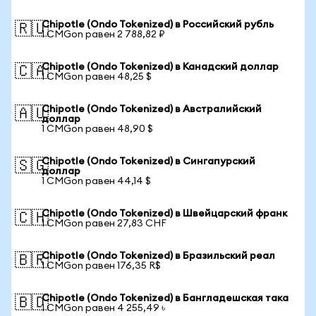
Chipotle (Ondo Tokenized) в Российский рубль
🇷🇺
1 CMGon равен 2 788,82 ₽
Chipotle (Ondo Tokenized) в Канадский доллар
🇨🇦
1 CMGon равен 48,25 $
Chipotle (Ondo Tokenized) в Австралийский
🇦🇺
доллар
1 CMGon равен 48,90 $
Chipotle (Ondo Tokenized) в Сингапурский
🇸🇬
доллар
1 CMGon равен 44,14 $
Chipotle (Ondo Tokenized) в Швейцарский франк
🇨🇭
1 CMGon равен 27,83 CHF
Chipotle (Ondo Tokenized) в Бразильский реал
🇧🇷
1 CMGon равен 176,35 R$
Chipotle (Ondo Tokenized) в Бангладешская така
🇧🇩
1 CMGon равен 4 255,49 ৳