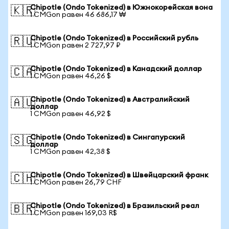
Chipotle (Ondo Tokenized) в Южнокорейская вона
🇰🇷
1 CMGon равен 46 686,17 ₩
Chipotle (Ondo Tokenized) в Российский рубль
🇷🇺
1 CMGon равен 2 727,97 ₽
Chipotle (Ondo Tokenized) в Канадский доллар
🇨🇦
1 CMGon равен 46,26 $
Chipotle (Ondo Tokenized) в Австралийский
🇦🇺
доллар
1 CMGon равен 46,92 $
Chipotle (Ondo Tokenized) в Сингапурский
🇸🇬
доллар
1 CMGon равен 42,38 $
Chipotle (Ondo Tokenized) в Швейцарский франк
🇨🇭
1 CMGon равен 26,79 CHF
Chipotle (Ondo Tokenized) в Бразильский реал
🇧🇷
1 CMGon равен 169,03 R$