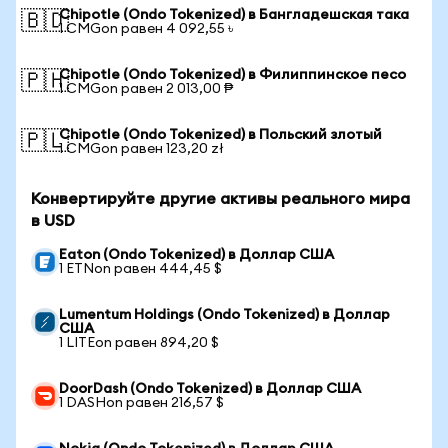
Chipotle (Ondo Tokenized) в Бангладешская така
🇧🇩
1 CMGon равен 4 092,55 ৳
Chipotle (Ondo Tokenized) в Филиппинское песо
🇵🇭
1 CMGon равен 2 013,00 ₱
Chipotle (Ondo Tokenized) в Польский злотый
🇵🇱
1 CMGon равен 123,20 zł
Конвертируйте другие активы реального мира
в USD
Eaton (Ondo Tokenized) в Доллар США
1 ETNon равен 444,45 $
Lumentum Holdings (Ondo Tokenized) в Доллар
США
1 LITEon равен 894,20 $
DoorDash (Ondo Tokenized) в Доллар США
1 DASHon равен 216,57 $