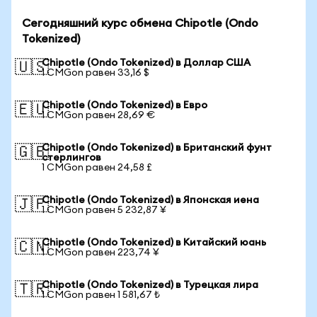
Сегодняшний курс обмена Chipotle (Ondo
Tokenized)
Chipotle (Ondo Tokenized) в Доллар США
🇺🇸
1 CMGon равен 33,16 $
Chipotle (Ondo Tokenized) в Евро
🇪🇺
1 CMGon равен 28,69 €
Chipotle (Ondo Tokenized) в Британский фунт
🇬🇧
стерлингов
1 CMGon равен 24,58 £
Chipotle (Ondo Tokenized) в Японская иена
🇯🇵
1 CMGon равен 5 232,87 ¥
Chipotle (Ondo Tokenized) в Китайский юань
🇨🇳
1 CMGon равен 223,74 ¥
Chipotle (Ondo Tokenized) в Турецкая лира
🇹🇷
1 CMGon равен 1 581,67 ₺