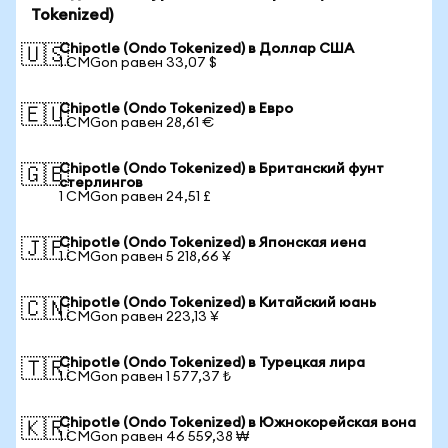
Tokenized)
Chipotle (Ondo Tokenized) в Доллар США
🇺🇸
1 CMGon равен 33,07 $
Chipotle (Ondo Tokenized) в Евро
🇪🇺
1 CMGon равен 28,61 €
Chipotle (Ondo Tokenized) в Британский фунт
🇬🇧
стерлингов
1 CMGon равен 24,51 £
Chipotle (Ondo Tokenized) в Японская иена
🇯🇵
1 CMGon равен 5 218,66 ¥
Chipotle (Ondo Tokenized) в Китайский юань
🇨🇳
1 CMGon равен 223,13 ¥
Chipotle (Ondo Tokenized) в Турецкая лира
🇹🇷
1 CMGon равен 1 577,37 ₺
Chipotle (Ondo Tokenized) в Южнокорейская вона
🇰🇷
1 CMGon равен 46 559,38 ₩