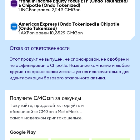
Franklin Income Equity Focus ETF (Ondo Tokenized)
в Chipotle (Ondo Tokenized)
1 INCEon равен 2,1143 CMGon
American Express (Ondo Tokenized) в Chipotle
(Ondo Tokenized)
1 AXPon равен 10,3529 CMGon
Отказ от ответственности
Этот продукт не выпущен, не спонсирован, не одобрен и
не аффилирован с Chipotle. Название компании и любые
другие товарные знаки используются исключительно для
идентификации базового эталонного актива.
Получите CMGon за секунды
Покупайте, продавайте, торгуйте и
обменивайте CMGon в MetaMask —
самом надёжном криптокошельке.
Google Play