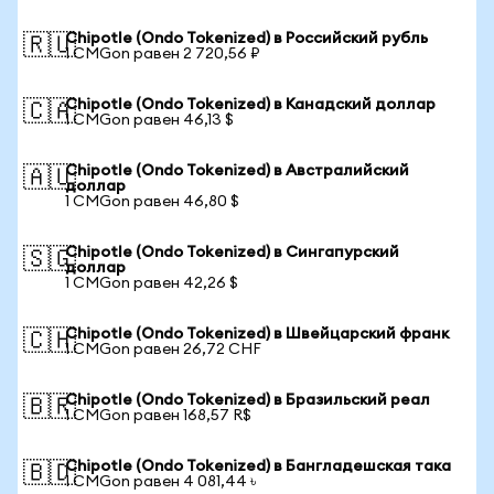
Chipotle (Ondo Tokenized) в Российский рубль
🇷🇺
1 CMGon равен 2 720,56 ₽
Chipotle (Ondo Tokenized) в Канадский доллар
🇨🇦
1 CMGon равен 46,13 $
Chipotle (Ondo Tokenized) в Австралийский
🇦🇺
доллар
1 CMGon равен 46,80 $
Chipotle (Ondo Tokenized) в Сингапурский
🇸🇬
доллар
1 CMGon равен 42,26 $
Chipotle (Ondo Tokenized) в Швейцарский франк
🇨🇭
1 CMGon равен 26,72 CHF
Chipotle (Ondo Tokenized) в Бразильский реал
🇧🇷
1 CMGon равен 168,57 R$
Chipotle (Ondo Tokenized) в Бангладешская така
🇧🇩
1 CMGon равен 4 081,44 ৳