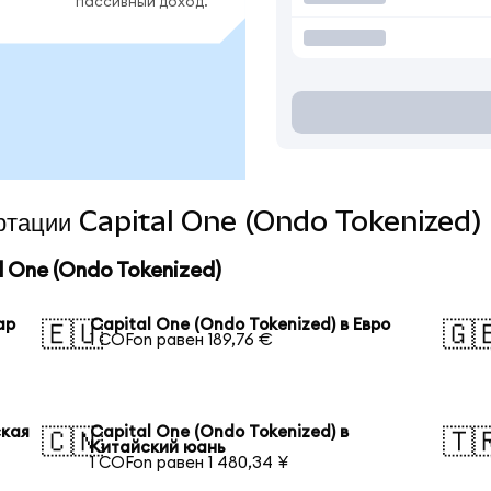
пассивный доход.
ертации Capital One (Ondo Tokenized) 
 One (Ondo Tokenized)
ар
Capital One (Ondo Tokenized) в Евро
🇪🇺
🇬
1 COFon равен 189,76 €
ская
Capital One (Ondo Tokenized) в
🇨🇳
🇹
Китайский юань
1 COFon равен 1 480,34 ¥