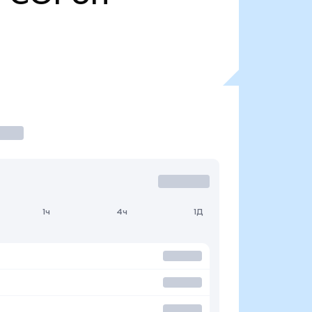
1ч
4ч
1Д