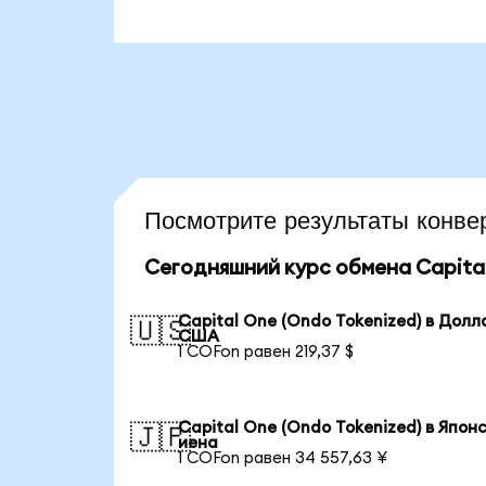
Посмотрите результаты конв
Сегодняшний курс обмена Capital
Capital One (Ondo Tokenized) в Долл
🇺🇸
США
1 COFon равен 219,37 $
Capital One (Ondo Tokenized) в Япон
🇯🇵
иена
1 COFon равен 34 557,63 ¥