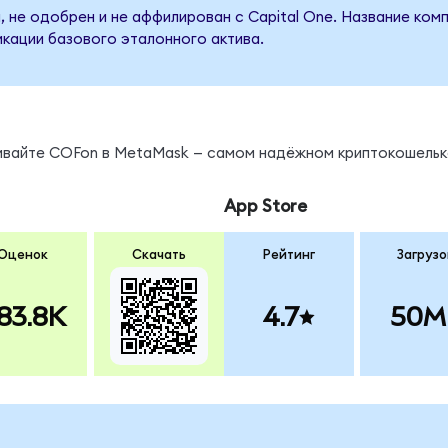
 не одобрен и не аффилирован с Capital One. Название ком
кации базового эталонного актива.
нивайте COFon в MetaMask — самом надёжном криптокошельк
App Store
Оценок
Скачать
Рейтинг
Загрузо
83.8K
4.7
50M