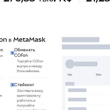
OFon в MetaMask
Торговать
on
Обменять
COFon
on
Торгуйте COFon
внутри и между
блокчейнами.
15м
30м
Стейкинг
Заставьте вашу
ом
криптовалюту
работать и
получайте