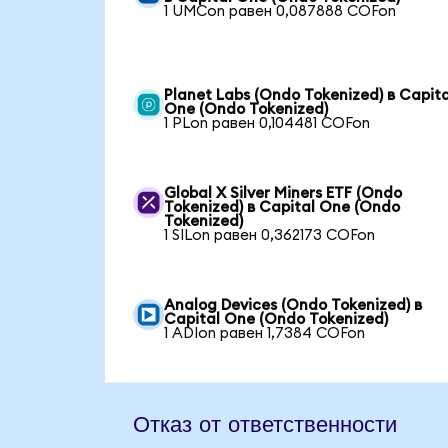
1 UMCon равен 0,087888 COFon
Planet Labs (Ondo Tokenized) в Capita
One (Ondo Tokenized)
1 PLon равен 0,104481 COFon
Global X Silver Miners ETF (Ondo
Tokenized) в Capital One (Ondo
Tokenized)
1 SILon равен 0,362173 COFon
Analog Devices (Ondo Tokenized) в
Capital One (Ondo Tokenized)
1 ADIon равен 1,7384 COFon
Отказ от ответственности