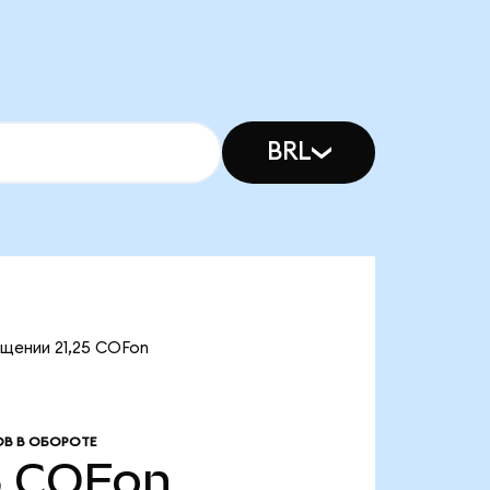
BRL
ащении 21,25 COFon
В В ОБОРОТЕ
5
COFon