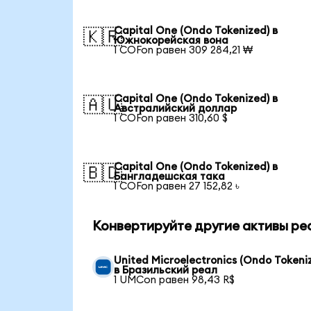
Capital One (Ondo Tokenized) в
🇰🇷
Южнокорейская вона
1 COFon равен 309 284,21 ₩
Capital One (Ondo Tokenized) в
🇦🇺
Австралийский доллар
1 COFon равен 310,60 $
Capital One (Ondo Tokenized) в
🇧🇩
Бангладешская така
1 COFon равен 27 152,82 ৳
Конвертируйте другие активы ре
United Microelectronics (Ondo Tokeni
в Бразильский реал
1 UMCon равен 98,43 R$