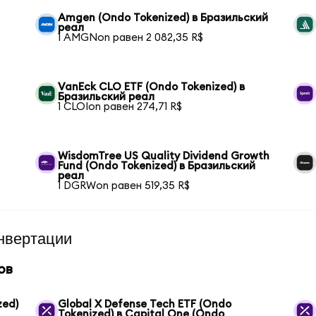
Amgen (Ondo Tokenized) в Бразильский
реал
1 AMGNon равен 2 082,35 R$
VanEck CLO ETF (Ondo Tokenized) в
Бразильский реал
1 CLOIon равен 274,71 R$
WisdomTree US Quality Dividend Growth
Fund (Ondo Tokenized) в Бразильский
реал
1 DGRWon равен 519,35 R$
нвертации
ов
zed)
Global X Defense Tech ETF (Ondo
Tokenized) в Capital One (Ondo