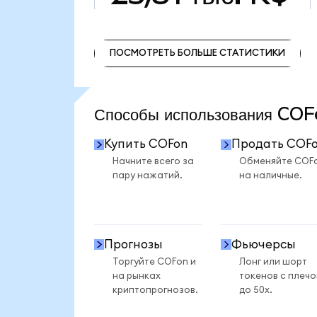
ПОСМОТРЕТЬ БОЛЬШЕ СТАТИСТИКИ
ПОСМОТРЕТЬ БОЛЬШЕ СТАТИСТИКИ
Способы использования C
Купить COFon
Продать COF
Начните всего за
Обменяйте COF
пару нажатий.
на наличные.
Прогнозы
Фьючерсы
Торгуйте COFon и
Лонг или шорт
на рынках
токенов с плеч
криптопрогнозов.
до 50x.