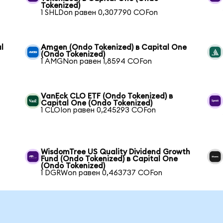
Tokenized)
1 SHLDon равен 0,307790 COFon
l
Amgen (Ondo Tokenized) в Capital One
(Ondo Tokenized)
1 AMGNon равен 1,8594 COFon
VanEck CLO ETF (Ondo Tokenized) в
Capital One (Ondo Tokenized)
1 CLOIon равен 0,245293 COFon
WisdomTree US Quality Dividend Growth
Fund (Ondo Tokenized) в Capital One
(Ondo Tokenized)
1 DGRWon равен 0,463737 COFon