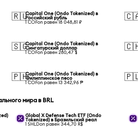
Capital One (Ondo Tokenized) в
🇷🇺
🇨
Российский рубль
1 COFon равен 18 048,81 ₽
Capital One (Ondo Tokenized) в
🇸🇬
🇨
Сингапурский доллар
1 COFon равен 280,47 $
Capital One (Ondo Tokenized) в
🇵🇭
🇵
Филиппинское песо
1 COFon равен 13 342,96 ₱
ального мира в BRL
zed)
Global X Defense Tech ETF (Ondo
Tokenized) в Бразильский реал
1 SHLDon равен 344,70 R$