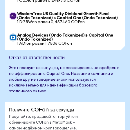
1 CLOIon равен 0,241973 COFon
WisdomTree US Quality Dividend Growth Fund
(Ondo Tokenized) в Capital One (Ondo Tokenized)
1 DGRWon равен 0,457460 COFon
Analog Devices (Ondo Tokenized) в Capital One
(Ondo Tokenized)
1 ADIon равен 1,7508 COFon
Отказ от ответственности
Этот продукт не выпущен, не спонсирован, не одобрен и
не аффилирован с Capital One. Название компании и
любые другие товарные знаки используются
исключительно для идентификации базового
эталонного актива.
Получите COFon за секунды
Покупайте, продавайте, торгуйте и
обменивайте COFon в MetaMask —
самом надёжном криптокошельке.