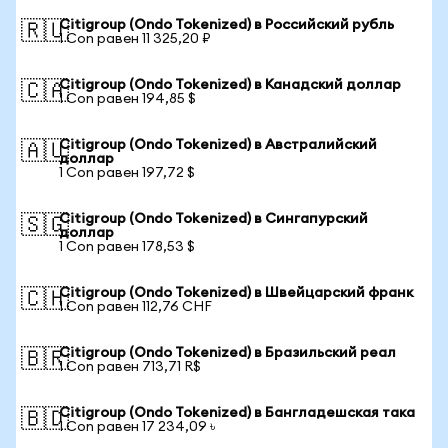
Citigroup (Ondo Tokenized) в Российский рубль
🇷🇺
1 Con равен 11 325,20 ₽
Citigroup (Ondo Tokenized) в Канадский доллар
🇨🇦
1 Con равен 194,85 $
Citigroup (Ondo Tokenized) в Австралийский
🇦🇺
доллар
1 Con равен 197,72 $
Citigroup (Ondo Tokenized) в Сингапурский
🇸🇬
доллар
1 Con равен 178,53 $
Citigroup (Ondo Tokenized) в Швейцарский франк
🇨🇭
1 Con равен 112,76 CHF
Citigroup (Ondo Tokenized) в Бразильский реал
🇧🇷
1 Con равен 713,71 R$
Citigroup (Ondo Tokenized) в Бангладешская така
🇧🇩
1 Con равен 17 234,09 ৳