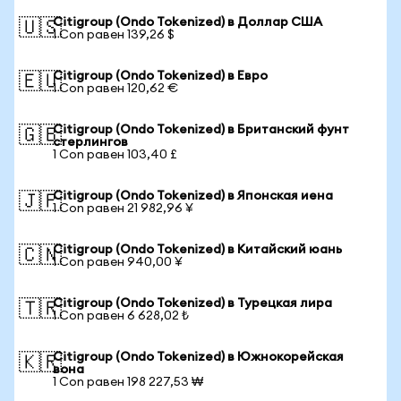
Citigroup (Ondo Tokenized) в Доллар США
🇺🇸
1 Con равен 139,26 $
Citigroup (Ondo Tokenized) в Евро
🇪🇺
1 Con равен 120,62 €
Citigroup (Ondo Tokenized) в Британский фунт
🇬🇧
стерлингов
1 Con равен 103,40 £
Citigroup (Ondo Tokenized) в Японская иена
🇯🇵
1 Con равен 21 982,96 ¥
Citigroup (Ondo Tokenized) в Китайский юань
🇨🇳
1 Con равен 940,00 ¥
Citigroup (Ondo Tokenized) в Турецкая лира
🇹🇷
1 Con равен 6 628,02 ₺
Citigroup (Ondo Tokenized) в Южнокорейская
🇰🇷
вона
1 Con равен 198 227,53 ₩