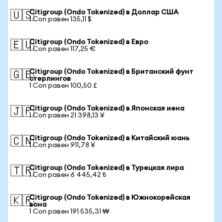
Citigroup (Ondo Tokenized) в Доллар США
🇺🇸
1 Con равен 135,11 $
Citigroup (Ondo Tokenized) в Евро
🇪🇺
1 Con равен 117,25 €
Citigroup (Ondo Tokenized) в Британский фунт
🇬🇧
стерлингов
1 Con равен 100,50 £
Citigroup (Ondo Tokenized) в Японская иена
🇯🇵
1 Con равен 21 398,13 ¥
Citigroup (Ondo Tokenized) в Китайский юань
🇨🇳
1 Con равен 911,78 ¥
Citigroup (Ondo Tokenized) в Турецкая лира
🇹🇷
1 Con равен 6 445,42 ₺
Citigroup (Ondo Tokenized) в Южнокорейская
🇰🇷
вона
1 Con равен 191 535,31 ₩