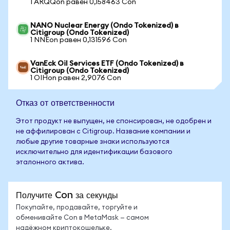
1 ARQQon равен 0,158463 Con
NANO Nuclear Energy (Ondo Tokenized) в
Citigroup (Ondo Tokenized)
1 NNEon равен 0,131596 Con
VanEck Oil Services ETF (Ondo Tokenized) в
Citigroup (Ondo Tokenized)
1 OIHon равен 2,9076 Con
Отказ от ответственности
Этот продукт не выпущен, не спонсирован, не одобрен и
не аффилирован с Citigroup. Название компании и
любые другие товарные знаки используются
исключительно для идентификации базового
эталонного актива.
Получите Con за секунды
Покупайте, продавайте, торгуйте и
обменивайте Con в MetaMask — самом
надёжном криптокошельке.