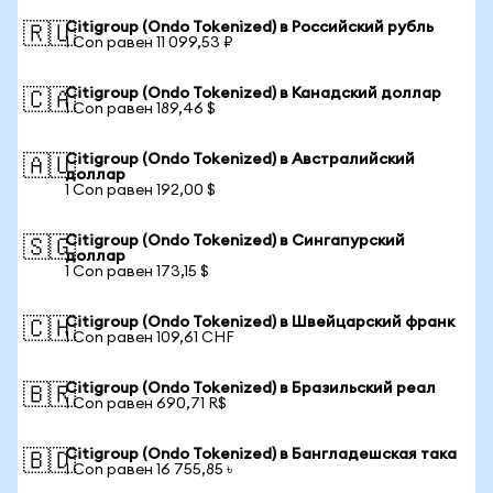
Citigroup (Ondo Tokenized) в Российский рубль
🇷🇺
1 Con равен 11 099,53 ₽
Citigroup (Ondo Tokenized) в Канадский доллар
🇨🇦
1 Con равен 189,46 $
Citigroup (Ondo Tokenized) в Австралийский
🇦🇺
доллар
1 Con равен 192,00 $
Citigroup (Ondo Tokenized) в Сингапурский
🇸🇬
доллар
1 Con равен 173,15 $
Citigroup (Ondo Tokenized) в Швейцарский франк
🇨🇭
1 Con равен 109,61 CHF
Citigroup (Ondo Tokenized) в Бразильский реал
🇧🇷
1 Con равен 690,71 R$
Citigroup (Ondo Tokenized) в Бангладешская така
🇧🇩
1 Con равен 16 755,85 ৳