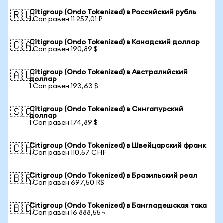
Citigroup (Ondo Tokenized) в Российский рубль
🇷🇺
1 Con равен 11 257,01 ₽
Citigroup (Ondo Tokenized) в Канадский доллар
🇨🇦
1 Con равен 190,89 $
Citigroup (Ondo Tokenized) в Австралийский
🇦🇺
доллар
1 Con равен 193,63 $
Citigroup (Ondo Tokenized) в Сингапурский
🇸🇬
доллар
1 Con равен 174,89 $
Citigroup (Ondo Tokenized) в Швейцарский франк
🇨🇭
1 Con равен 110,57 CHF
Citigroup (Ondo Tokenized) в Бразильский реал
🇧🇷
1 Con равен 697,50 R$
Citigroup (Ondo Tokenized) в Бангладешская така
🇧🇩
1 Con равен 16 888,55 ৳