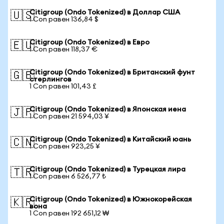
Citigroup (Ondo Tokenized) в Доллар США
🇺🇸
1 Con равен 136,84 $
Citigroup (Ondo Tokenized) в Евро
🇪🇺
1 Con равен 118,37 €
Citigroup (Ondo Tokenized) в Британский фунт
🇬🇧
стерлингов
1 Con равен 101,43 £
Citigroup (Ondo Tokenized) в Японская иена
🇯🇵
1 Con равен 21 594,03 ¥
Citigroup (Ondo Tokenized) в Китайский юань
🇨🇳
1 Con равен 923,25 ¥
Citigroup (Ondo Tokenized) в Турецкая лира
🇹🇷
1 Con равен 6 526,77 ₺
Citigroup (Ondo Tokenized) в Южнокорейская
🇰🇷
вона
1 Con равен 192 651,12 ₩