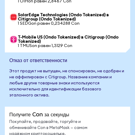
1 OIHon равен 2,8467 Con
SolarEdge Technologies (Ondo Tokenized) в
Citigroup (Ondo Tokenized)
1 SEDGon равен 0,234288 Con
T-Mobile US (Ondo Tokenized) в Citigroup (Ondo
Tokenized)
1 TMUSon равен 1,3129 Con
Отказ от ответственности
Этот продукт не выпущен, не спонсирован, не одобрен и
не аффилирован с Citigroup. Название компании и
любые другие товарные знаки используются
исключительно для идентификации базового
эталонного актива.
Получите Con за секунды
Покупайте, продавайте, торгуйте и
обменивайте Con в MetaMask — самом
надёжном криптокошельке.