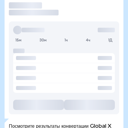
Торговать
15м
30м
1ч
4ч
1Д
Посмотрите результаты конвертации Global X