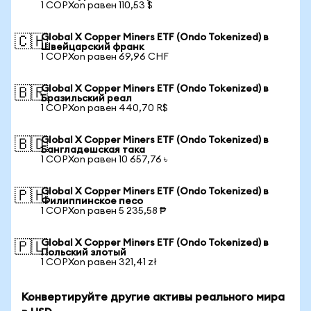
1 COPXon равен 110,53 $
Global X Copper Miners ETF (Ondo Tokenized) в
🇨🇭
Швейцарский франк
1 COPXon равен 69,96 CHF
Global X Copper Miners ETF (Ondo Tokenized) в
🇧🇷
Бразильский реал
1 COPXon равен 440,70 R$
Global X Copper Miners ETF (Ondo Tokenized) в
🇧🇩
Бангладешская така
1 COPXon равен 10 657,76 ৳
Global X Copper Miners ETF (Ondo Tokenized) в
🇵🇭
Филиппинское песо
1 COPXon равен 5 235,58 ₱
Global X Copper Miners ETF (Ondo Tokenized) в
🇵🇱
Польский злотый
1 COPXon равен 321,41 zł
Конвертируйте другие активы реального мира