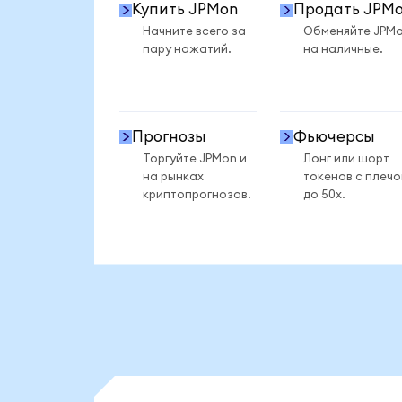
Купить JPMon
Продать JPM
Начните всего за
Обменяйте JPM
пару нажатий.
на наличные.
Прогнозы
Фьючерсы
Торгуйте JPMon и
Лонг или шорт
на рынках
токенов с плеч
криптопрогнозов.
до 50x.