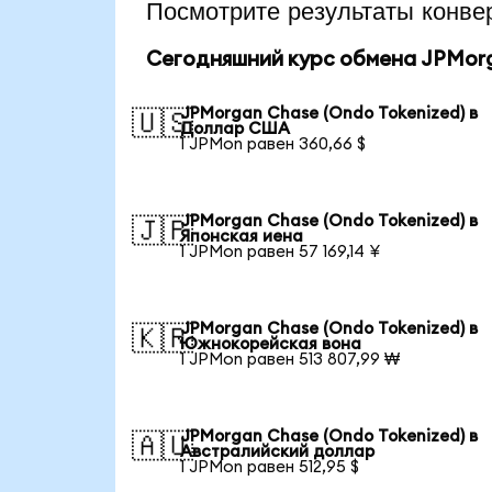
Посмотрите результаты кон
Сегодняшний курс обмена JPMorg
JPMorgan Chase (Ondo Tokenized) в
🇺🇸
Доллар США
1 JPMon равен 360,66 $
JPMorgan Chase (Ondo Tokenized) в
🇯🇵
Японская иена
1 JPMon равен 57 169,14 ¥
JPMorgan Chase (Ondo Tokenized) в
🇰🇷
Южнокорейская вона
1 JPMon равен 513 807,99 ₩
JPMorgan Chase (Ondo Tokenized) в
🇦🇺
Австралийский доллар
1 JPMon равен 512,95 $