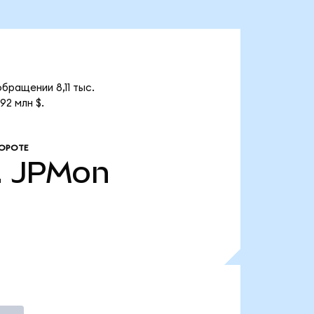
бращении 8,11 тыс.
2 млн $.
ОРОТЕ
.
JPMon