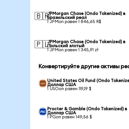
JPMorgan Chase (Ondo Tokenized) в
🇧🇷
Бразильский реал
1 JPMon равен 1 846,65 R$
JPMorgan Chase (Ondo Tokenized) в
🇵🇱
Польский злотый
1 JPMon равен 1 345,91 zł
Конвертируйте другие активы ре
United States Oil Fund (Ondo Tokenize
Доллар США
1 USOon равен 119,19 $
Procter & Gamble (Ondo Tokenized) в
Доллар США
1 PGon равен 149,56 $