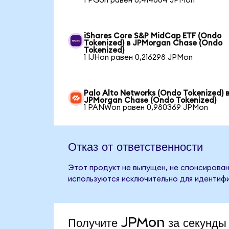
1 PGon равен 0,414684 JPMon
iShares Core S&P MidCap ETF (Ondo
Tokenized) в JPMorgan Chase (Ondo
Tokenized)
1 IJHon равен 0,216298 JPMon
Palo Alto Networks (Ondo Tokenized) 
JPMorgan Chase (Ondo Tokenized)
1 PANWon равен 0,980369 JPMon
Отказ от ответственности
Этот продукт не выпущен, не спонсирован
используются исключительно для идентифи
Получите JPMon за секунды