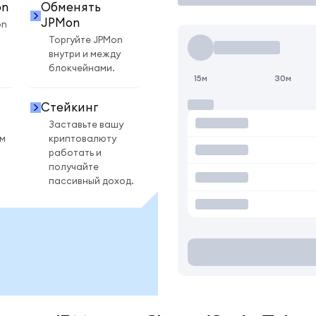
on
Обменять
JPMon
on
Торгуйте JPMon
внутри и между
блокчейнами.
15м
30м
Стейкинг
Заставьте вашу
ом
криптовалюту
работать и
получайте
пассивный доход.