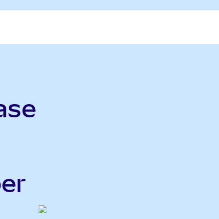
ase
er