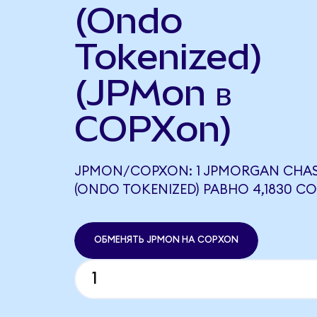
(Ondo
Tokenized)
(JPMon в
COPXon)
JPMON/COPXON: 1 JPMORGAN CHA
(ONDO TOKENIZED) РАВНО 4,1830 C
ОБМЕНЯТЬ JPMON НА COPXON