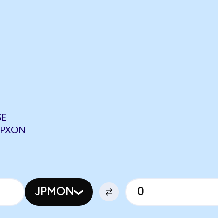
SE
OPXON
JPMON