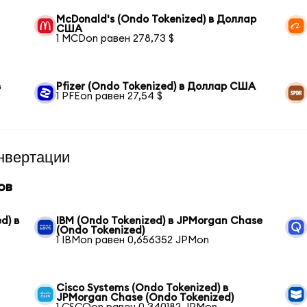
McDonald's (Ondo Tokenized) в Доллар
США
1 MCDon равен 278,73 $
в
Pfizer (Ondo Tokenized) в Доллар США
1 PFEon равен 27,54 $
нвертации
ов
d) в
IBM (Ondo Tokenized) в JPMorgan Chase
(Ondo Tokenized)
1 IBMon равен 0,656352 JPMon
Cisco Systems (Ondo Tokenized) в
JPMorgan Chase (Ondo Tokenized)