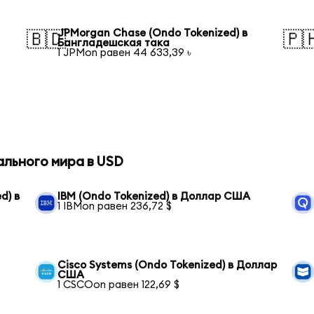
JPMorgan Chase (Ondo Tokenized) в
🇧🇩
🇵
Бангладешская така
1 JPMon равен 44 633,39 ৳
ального мира в USD
d) в
IBM (Ondo Tokenized) в Доллар США
1 IBMon равен 236,72 $
Cisco Systems (Ondo Tokenized) в Доллар
США
1 CSCOon равен 122,69 $