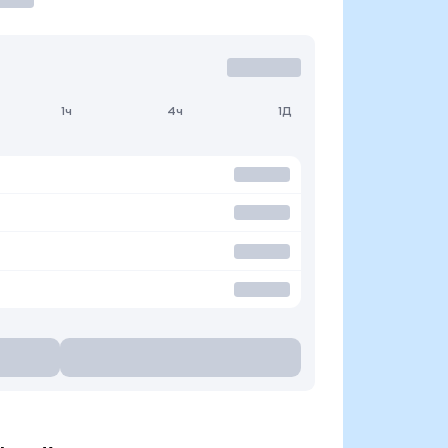
1ч
4ч
1Д