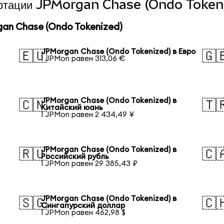
вертации JPMorgan Chase (Ondo Tokeni
an Chase (Ondo Tokenized)
JPMorgan Chase (Ondo Tokenized) в Евро
🇪🇺
🇬
1 JPMon равен 313,06 €
JPMorgan Chase (Ondo Tokenized) в
🇨🇳
🇹
Китайский юань
1 JPMon равен 2 434,49 ¥
JPMorgan Chase (Ondo Tokenized) в
🇷🇺
🇨
Российский рубль
1 JPMon равен 29 385,43 ₽
JPMorgan Chase (Ondo Tokenized) в
🇸🇬
🇨
Сингапурский доллар
1 JPMon равен 462,98 $