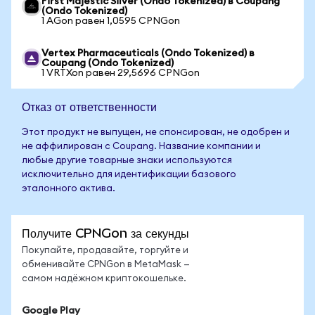
First Majestic Silver (Ondo Tokenized) в Coupang
(Ondo Tokenized)
1 AGon равен 1,0595 CPNGon
Vertex Pharmaceuticals (Ondo Tokenized) в
Coupang (Ondo Tokenized)
1 VRTXon равен 29,5696 CPNGon
Отказ от ответственности
Этот продукт не выпущен, не спонсирован, не одобрен и
не аффилирован с Coupang. Название компании и
любые другие товарные знаки используются
исключительно для идентификации базового
эталонного актива.
Получите CPNGon за секунды
Покупайте, продавайте, торгуйте и
обменивайте CPNGon в MetaMask —
самом надёжном криптокошельке.
Google Play