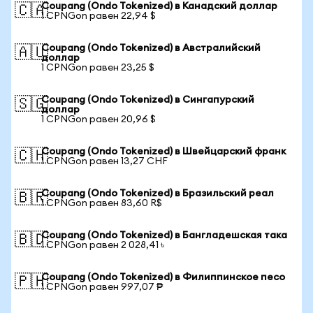
Coupang (Ondo Tokenized) в Канадский доллар
🇨🇦
1 CPNGon равен 22,94 $
Coupang (Ondo Tokenized) в Австралийский
🇦🇺
доллар
1 CPNGon равен 23,25 $
Coupang (Ondo Tokenized) в Сингапурский
🇸🇬
доллар
1 CPNGon равен 20,96 $
Coupang (Ondo Tokenized) в Швейцарский франк
🇨🇭
1 CPNGon равен 13,27 CHF
Coupang (Ondo Tokenized) в Бразильский реал
🇧🇷
1 CPNGon равен 83,60 R$
Coupang (Ondo Tokenized) в Бангладешская така
🇧🇩
1 CPNGon равен 2 028,41 ৳
Coupang (Ondo Tokenized) в Филиппинское песо
🇵🇭
1 CPNGon равен 997,07 ₱